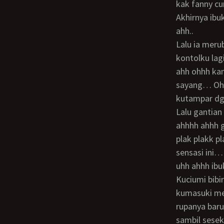
kak fanny cu
Akhirnya ib
ahh..
Lalu ia merubah posisinya ia kini nungging minta di doggy stlye… Lalu kuarahkan
kontolku la
ahh ohhh k
sayang… Ohh
kutampar d
Lalu gantian gw yg tiduran… Sedangkan ibuku diatas memainkan posisi wot ohhh
ahhhh ahhh 
plak plakk p
sensasi ini
uhh ahhh ib
Kuciumi bibir ibuku… Lalu kuelus2 rambutnya dr samping kini gw angkat kakinya
kumasuki me
rupanya baru
sambil sese