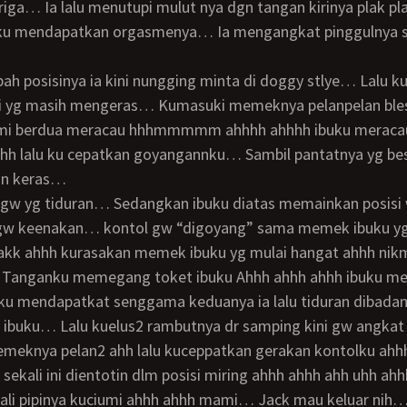
riga… Ia lalu menutupi mulut nya dgn tangan kirinya plak p
uku mendapatkan orgasmenya… Ia mengangkat pinggulnya s
gi yg masih mengeras… Kumasuki memeknya pelanpelan bles
ami berdua meracau hhhmmmmm ahhhh ahhhh ibuku merac
h lalu ku cepatkan goyangannku… Sambil pantatnya yg bes
gn keras…
gw keenakan… kontol gw “digoyang” sama memek ibuku yg 
lakk ahhh kurasakan memek ibuku yg mulai hangat ahhh nikm
… Tanganku memegang toket ibuku Ahhh ahhh ahhh ibuku me
uku mendapatkat senggama keduanya ia lalu tiduran dibad
meknya pelan2 ahh lalu kuceppatkan gerakan kontolku ahh
 sekali ini dientotin dlm posisi miring ahhh ahhh ahh uhh ah
kali pipinya kuciumi ahhh ahhh mami… Jack mau keluar nih