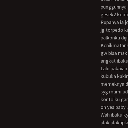
punggunnya 
gesek2 kont
Rupanya ia jd sange ia melepaskan pelukannku dan ibuku kini berlutut dan.. Disepong
jg torpedo k
palkonku dij
Kenikmatanku
gw bisa msk
angkat ibuku
Lalu pakaian kami berdua gw jadikan satu itk jd alas tdr.. Ibuku gw tiduri dialas itu…
kubuka kakin
memeknya da
syg mami ud
kontolku ga
oh yes baby
Wah ibuku kyknya bentar lg orgasme nih… Lalu nakin kucepatkan goyangannku plak
plak plakbpl