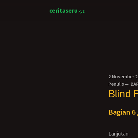
ceritaseru
.xyz
2 November 
Penulis —
BA
Blind 
Bagian 6 
Lanjutan: