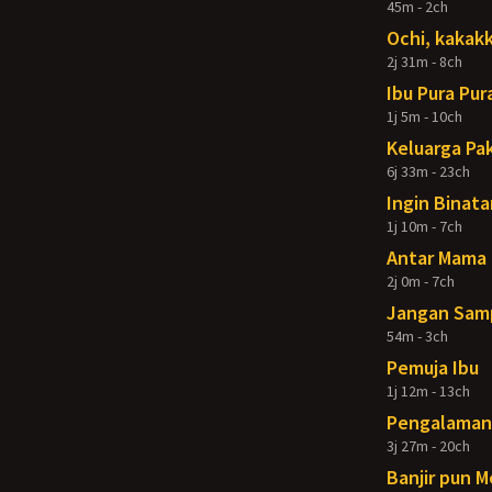
45m - 2ch
Ochi, kakakk
2j 31m - 8ch
Ibu Pura Pur
1j 5m - 10ch
Keluarga Pak
6j 33m - 23ch
Ingin Binata
1j 10m - 7ch
Antar Mama 
2j 0m - 7ch
Jangan Samp
54m - 3ch
Pemuja Ibu
1j 12m - 13ch
Pengalaman 
3j 27m - 20ch
Banjir pun 