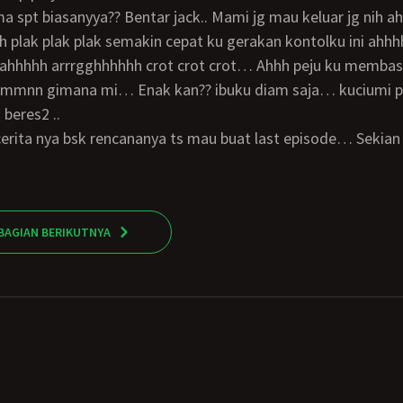
 plak plak plak semakin cepat ku gerakan kontolku ini ahh
ahhhhh arrrgghhhhhh crot crot crot… Ahhh peju ku membas
mnn gimana mi… Enak kan?? ibuku diam saja… kuciumi pip
beres2 ..
BAGIAN BERIKUTNYA