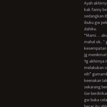
Ayah akhirnya pulang doi disambit eh disambut oleh ibuku dan jg kak fanny ayah dan
kak fanny b
sedangkan ib
ibuku gw pel
dahiku.
“mami… aku mau…” ibuku hanya diam saja… Ia melanjutkan mencuci baju… ‘Oh jual
mahal ok.. ’
kesempatan p
jg menikmati
yg akhirnya mengenai toketnya gw elus toket ibuku yg besar itu… Ibuku berhenti
melakukan c
nih” gumamku
keenakan lal
sekarang ben
gw berdirikan badan ibuku… Lalu gw elus elus pantat ibuku… Ibuku pasrah saja lalu
gw buka cela
besar itu ah