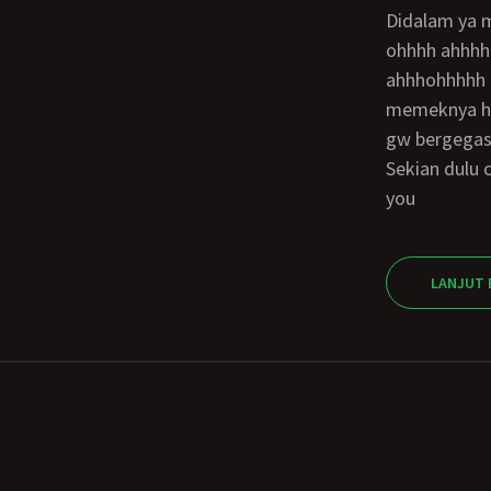
Didalam ya ma spt biasanyya?? Bentar jack.. Mami jg mau keluar jg nih ahhhh ahhhh
ohhhh ahhhhh
ahhhohhhhh 
memeknya hm
gw bergegas 
Sekian dulu cerita nya bsk rencananya ts mau buat last episode… Sekian dulu thank
you
LANJUT 