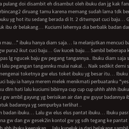
erbincang2 diruang tamu karena memang sudah lama tdk be
uku yg hot itu sedang berada di lt. 2 ditwmpat cuci baju…
uk ibu dr belakang… Kuciumi lehernya dia berbalik badan 
 gw pura2 ikut cuci baju… Gw kucek baju… Sambil beberapa k
as lg ngucek baju gw pegang tangannya.. Ibuku diam saja s
 lalu pegangan tangannku mulai nakal… Naik sedikit demi se
uci baju ia hanya merem melek menikmati perbuatanku “yes
 dlm hati lalu kuciumi bibirnya cup cup cup uhhh ahhh ibu
u gw ambil gayung yg berisikan air dan gw guyur badannya 
tuk badannya yg sempurbya terlihat ..
na gw dan gw gesek2in kontol gw yg sdh tegang ke pantat 
hh ahh ibuku keenakan… lalu kupeluk ia dari belakang sambil