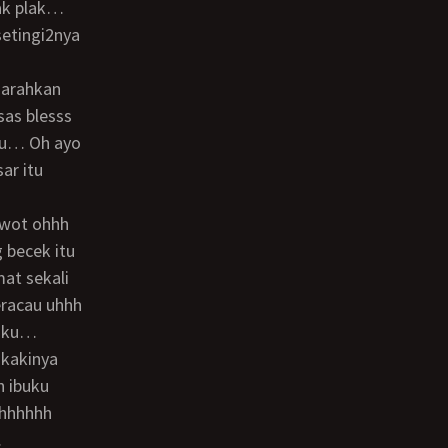
lak plak…
etingi2nya
as blesss
au… Oh ayo
ar itu
becek itu
at sekali
racau uhhh
anku…
h ibuku
hhhhhhh
…