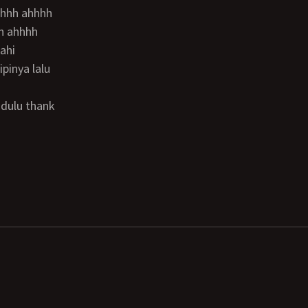
hh ahhhh
ahi
inya lalu