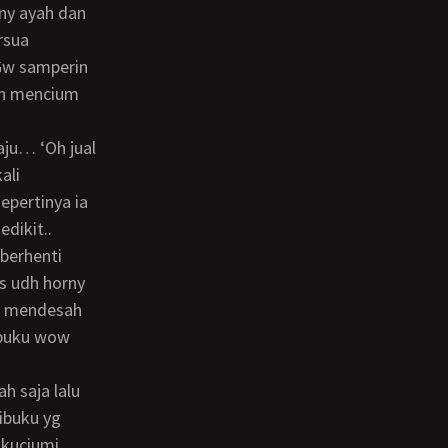
rsua
 Gw samperin
dan mencium
ali
epertinya ia
dikit..
s udh horny
ku mendesah
ibuku wow
ibuku yg
 kuciumi