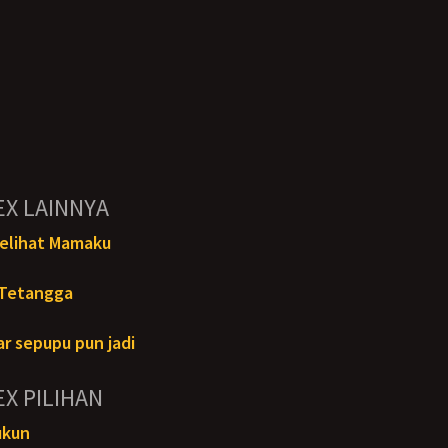
EX LAINNYA
elihat Mamaku
 Tetangga
r sepupu pun jadi
EX PILIHAN
ukun