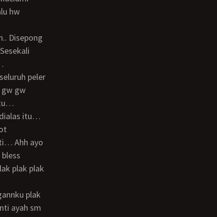
lu hw
Sesekali
s…
seluruh peler
u gw gw
itu…
ot
ti… Ahh ayo
 bless
ak plak plak
anti ayah sm