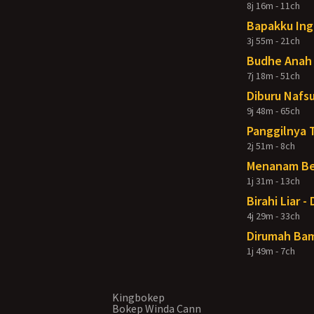
8j 16m - 11ch
Bapakku Ing
3j 55m - 21ch
Budhe Anah 
7j 18m - 51ch
Diburu Nafsu
9j 48m - 65ch
Panggilnya 
2j 51m - 8ch
Menanam Ben
1j 31m - 13ch
Birahi Liar 
4j 29m - 33ch
Dirumah Bam
1j 49m - 7ch
Kingbokep
Bokep Winda Cann