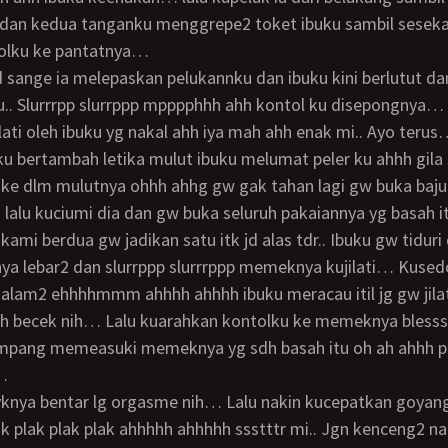
dan kedua tanganku menggrepe2 toket ibuku sambil seseka
olku ke pantatnya…
u.. Slurrrpp slurrppp mpppphhh ahh kontol ku disepongnya… 
ilati oleh ibuku yg nakal ahh iya mah ahh enak mi.. Ayo teru
 bertambah letika mulut ibuku melumat peler ku ahhh gila 
 ke dlm mulutnya ohhh ahhg gw gak tahan lagi gw buka baj
 lalu kuciumi dia dan gw buka seluruh pakaiannya yg basah 
ya lebar2 dan slurrppp slurrrppp memeknya kujilati… Kused
lam2 ehhhhmmm ahhhh ahhhh ibuku meracau itil jg gw jila
h becek nih… Lalu kuarahkan kontolku ke memeknya blesss
mpang memeasuki memeknya yg sdh basah itu oh ah ahhh pl
…
ak plak plak plak ahhhhh ahhhhh ssstttr mi.. Jgn kenceng2 n