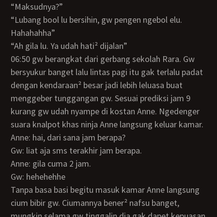
“Maksudnya?”
“Lubang bool lu bersihin, gw pengen ngebol elu.
Hahahahha”
“Ah gila lu. Ya udah hati² dijalan”
06:50 gw berangkat dari gerbang sekolah Rara. Gw
bersyukur banget lalu lintas pagi itu gak terlalu padat
dengan kendaraan² besar jadi lebih leluasa buat
menggeber tunggangan gw. Sesuai prediksi jam 9
kurang gw udah nyampe di kostan Anne. Ngedenger
suara knalpot khas ninja Anne langsung keluar kamar.
Anne: hai, dari sana jam berapa?
Gw: liat aja sms terakhir jam berapa.
Anne: gila cuma 2 jam.
Gw: hehehehhe
Tanpa basa basi begitu masuk kamar Anne langsung
cium bibir gw. Ciumannya bener² nafsu banget,
mungkin selama gw tinggalin dia gak dapet kepuasan