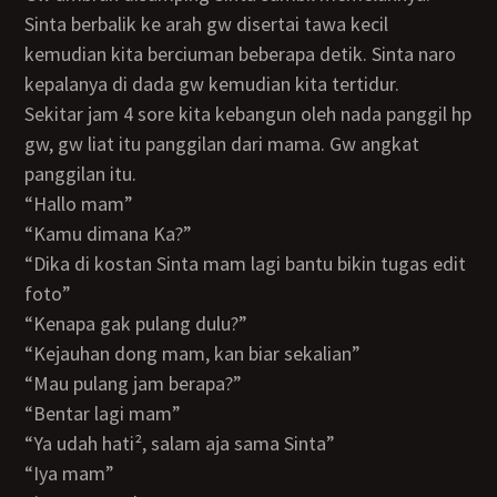
Sinta berbalik ke arah gw disertai tawa kecil
kemudian kita berciuman beberapa detik. Sinta naro
kepalanya di dada gw kemudian kita tertidur.
Sekitar jam 4 sore kita kebangun oleh nada panggil hp
gw, gw liat itu panggilan dari mama. Gw angkat
panggilan itu.
“Hallo mam”
“Kamu dimana Ka?”
“Dika di kostan Sinta mam lagi bantu bikin tugas edit
foto”
“Kenapa gak pulang dulu?”
“Kejauhan dong mam, kan biar sekalian”
“Mau pulang jam berapa?”
“Bentar lagi mam”
“Ya udah hati², salam aja sama Sinta”
“Iya mam”