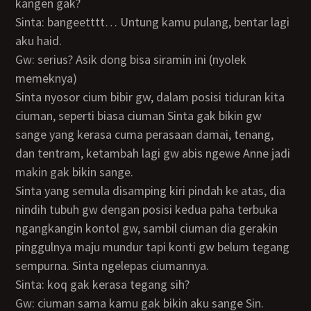
kangen gak?
Sinta: bangeetttt… Untung kamu pulang, bentar lagi
aku haid.
Gw: serius? Asik dong bisa siramin ini (nyolek
memeknya)
Sinta nyosor cium bibir gw, dalam posisi tiduran kita
ciuman, seperti biasa ciuman Sinta gak bikin gw
sange yang kerasa cuma perasaan damai, tenang,
dan tentram, ketambah lagi gw abis ngewe Anne jadi
makin gak bikin sange.
Sinta yang semula disamping kiri pindah ke atas, dia
nindih tubuh gw dengan posisi kedua paha terbuka
ngangkangin kontol gw, sambil ciuman dia gerakin
pinggulnya maju mundur tapi konti gw belum tegang
sempurna. Sinta ngelepas ciumannya.
Sinta: koq gak kerasa tegang sih?
Gw: ciuman sama kamu gak bikin aku sange Sin.