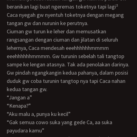
beranikan lagi buat ngeremas toketnya tapi lagi²
Caca nyegah gw nyentuh toketnya dengan megang
tangan gw dan nurunin ke perutnya.
Ciuman gw turun ke leher dan memusatkan
rangsangan dengan ciuman dan jilatan di seluruh
lehernya, Caca mendesah eeehhhhhhmmmm
eeehhhhhhmmmm. Gw turunin sebelah tali tangtop
sampe ke lengan atasnya. Tak ada penolakan darinya.
Gw pindah ngangkangin kedua pahanya, dalam posisi
duduk gw coba turunin tangtop nya tapi Caca nahan
kedua tangan gw.
“Jangan a”
“Kenapa?”
“Aku malu a, punya ku kecil”
“Gak semua cowo suka yang gede Ca, aa suka
payudara kamu”