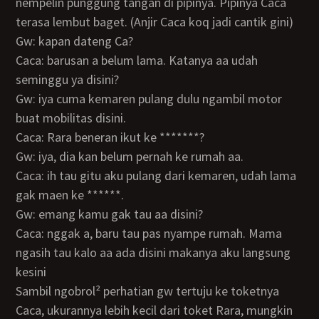
nempelin punggung tangan di pipinya. Pipinya Caca
terasa lembut baget. (Anjir Caca koq jadi cantik gini)
Gw: kapan dateng Ca?
Caca: barusan a belum lama. Katanya aa udah
seminggu ya disini?
Gw: iya cuma kemaren pulang dulu ngambil motor
buat mobilitas disini.
Caca: Rara beneran ikut ke *******?
Gw: iya, dia kan belum pernah ke rumah aa.
Caca: ih tau gitu aku pulang dari kemaren, udah lama
gak maen ke ******.
Gw: emang kamu gak tau aa disini?
Caca: nggak a, baru tau pas nyampe rumah. Mama
ngasih tau kalo aa ada disini makanya aku langsung
kesini
Sambil ngobrol² perhatian gw tertuju ke toketnya
Caca, ukurannya lebih kecil dari toket Rara, mungkin