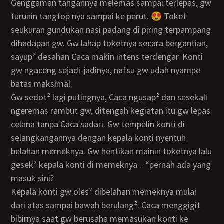
Genggaman tangannya melemas sampai terlepas, gw
turunin tangtop nya sampai ke perut. 😍 Toket
seukuran gundukan nasi padang di piring terpampang
dihadapan gw. Gw lahap toketnya secara bergantian,
sayup² desahan Caca makin intens terdengar. Konti
gw ngaceng sejadi-jadinya, nafsu gw udah nyampe
batas maksimal.
Gw sedot² lagi putingnya, Caca ngusap² dan sesekali
ngeremas rambut gw, ditengah kegiatan itu gw lepas
celana tanpa Caca sadari. Gw tempelin konti di
selangkangannya dengan kepala konti nyentuh
belahan memeknya. Gw hentikan mainin toketnya lalu
gesek² kepala konti di memeknya .. “pernah ada yang
masuk sini?
Kepala konti gw oles² dibelahan memeknya mulai
dari atas sampai bawah berulang². Caca menggigit
bibirnya saat gw berusaha memasukan konti ke