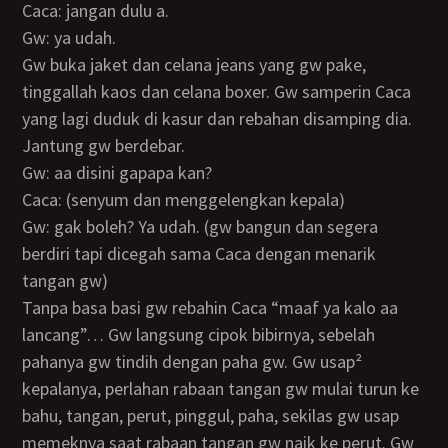
Caca: jangan dulu a.
Gw: ya udah.
Gw buka jaket dan celana jeans yang gw pake,
tinggallah kaos dan celana boxer. Gw samperin Caca
yang lagi duduk di kasur dan rebahan disamping dia.
Jantung gw berdebar.
Gw: aa disini gapapa kan?
Caca: (senyum dan menggelengkan kepala)
Gw: gak boleh? Ya udah. (gw bangun dan segera
berdiri tapi dicegah sama Caca dengan menarik
tangan gw)
Tanpa basa basi gw rebahin Caca “maaf ya kalo aa
lancang”… Gw langsung cipok bibirnya, sebelah
pahanya gw tindih dengan paha gw. Gw usap²
kepalanya, perlahan rabaan tangan gw mulai turun ke
bahu, tangan, perut, pinggul, paha, sekilas gw usap
memeknya saat rabaan tangan gw naik ke perut. Gw