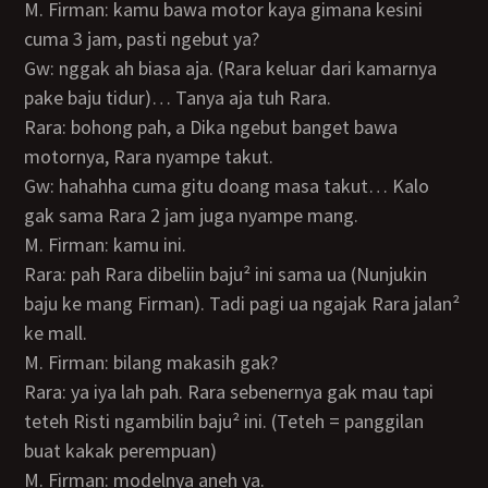
M. Firman: kamu bawa motor kaya gimana kesini
cuma 3 jam, pasti ngebut ya?
Gw: nggak ah biasa aja. (Rara keluar dari kamarnya
pake baju tidur)… Tanya aja tuh Rara.
Rara: bohong pah, a Dika ngebut banget bawa
motornya, Rara nyampe takut.
Gw: hahahha cuma gitu doang masa takut… Kalo
gak sama Rara 2 jam juga nyampe mang.
M. Firman: kamu ini.
Rara: pah Rara dibeliin baju² ini sama ua (Nunjukin
baju ke mang Firman). Tadi pagi ua ngajak Rara jalan²
ke mall.
M. Firman: bilang makasih gak?
Rara: ya iya lah pah. Rara sebenernya gak mau tapi
teteh Risti ngambilin baju² ini. (Teteh = panggilan
buat kakak perempuan)
M. Firman: modelnya aneh ya.