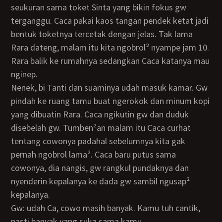
seukuran sama toket Sinta yang bikin fokus gw
terganggu. Caca pakai kaos tangan pendek ketat jadi
bentuk toketnya tercetak dengan jelas. Tak lama
Rara dateng, malam itu kita ngobrol² nyampe jam 10.
Rara balik ke rumahnya sedangkan Caca katanya mau
nginep.
Nenek, bi Tanti dan suaminya udah masuk kamar. Gw
pindah ke ruang tamu buat ngerokok dan minum kopi
yang dibuatin Rara. Caca ngikutin gw dan duduk
disebelah gw. Tumben²an malam itu Caca curhat
tentang cowonya padahal sebelumnya kita gak
pernah ngobrol lama². Caca baru putus sama
cowonya, dia nangis, gw rangkul pundaknya dan
nyenderin kepalanya ke dada gw sambil ngusap²
kepalanya.
Gw: udah Ca, cowo masih banyak. Kamu tuh cantik,
pasti banyak yang suka sama kamu.