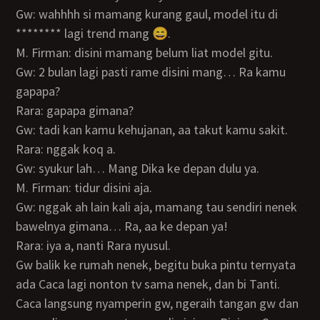
Gw: wahhhh si mamang kurang gaul, model itu di
******** lagi trend mang 😄.
M. Firman: disini mamang belum liat model gitu.
Gw: 2 bulan lagi pasti rame disini mang… Ra kamu
gapapa?
Rara: gapapa gimana?
Gw: tadi kan kamu kehujanan, aa takut kamu sakit.
Rara: nggak koq a.
Gw: syukur lah… Mang Dika ke depan dulu ya.
M. Firman: tidur disini aja.
Gw: nggak ah lain kali aja, mamang tau sendiri nenek
bawelnya gimana… Ra, aa ke depan ya!
Rara: iya a, nanti Rara nyusul.
Gw balik ke rumah nenek, begitu buka pintu ternyata
ada Caca lagi nonton tv sama nenek, dan bi Tanti.
Caca langsung nyamperin gw, ngeraih tangan gw dan