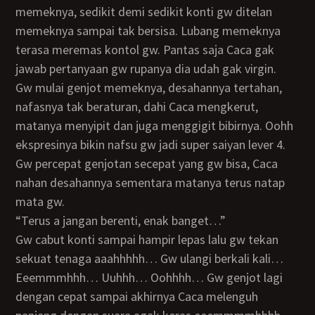
memeknya, sedikit demi sedikit konti gw ditelan
memeknya sampai tak bersisa. Lubang memeknya
terasa meremas kontol gw. Pantas saja Caca gak
jawab pertanyaan gw rupanya dia udah gak virgin.
Gw mulai genjot memeknya, desahannya tertahan,
nafasnya tak beraturan, dahi Caca mengkerut,
matanya menyipit dan juga menggigit bibirnya. Oohh
ekspresinya bikin nafsu gw jadi super saiyan lever 4.
Gw percepat genjotan secepat yang gw bisa, Caca
nahan desahannya sementara matanya terus natap
mata gw.
“Terus a jangan berenti, enak banget…”
Gw cabut konti sampai hampir lepas lalu gw tekan
sekuat tenaga aaahhhhh… Gw ulangi berkali kali…
Eeemmmhhh… Uuhhh… Oohhhh… Gw genjot lagi
dengan cepat sampai akhirnya Caca melenguh