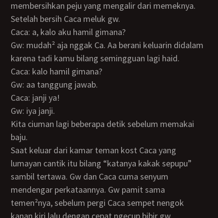
membersihkan peju yang mengalir dari memeknya.
Setelah bersih Caca meluk gw.
Caca: a, kalo aku hamil gimana?
Gw: mudah² aja nggak Ca. Aa berani keluarin didalam
karena tadi kamu bilang semingguan lagi haid.
Caca: kalo hamil gimana?
Gw: aa tanggung jawab.
Caca: janji ya!
Gw: iya janji.
Kita ciuman lagi beberapa detik sebelum memakai
baju.
Saat keluar dari kamar teman kost Caca yang
lumayan cantik itu bilang “katanya kakak sepupu”
sambil tertawa. Gw dan Caca cuma senyum
mendengar perkataannya. Gw pamit sama
temen²nya, sebelum pergi Caca sempet nengok
kanan kiri lalu dengan cepat ngecup bibir gw.