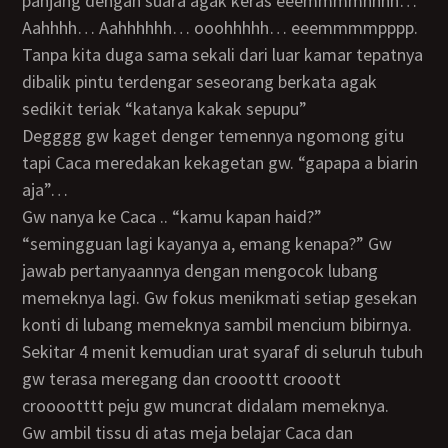
panjang dengan suara agak keras eeemmmmhhhh…
Aahhhh… Aahhhhhh… ooohhhhh… eeemmmmpppp.
Tanpa kita duga sama sekali dari luar kamar tepatnya
dibalik pintu terdengar seseorang berkata agak
sedikit teriak “katanya kakak sepupu”
Degggg gw kaget denger temennya ngomong gitu
tapi Caca meredakan kekagetan gw. “gapapa a biarin
aja”…
Gw nanya ke Caca .. “kamu kapan haid?”
“semingguan lagi kayanya a, emang kenapa?” Gw
jawab pertanyaannya dengan mengocok lubang
memeknya lagi. Gw fokus menikmati setiap gesekan
konti di lubang memeknya sambil mencium bibirnya.
Sekitar 4 menit kemudian urat syaraf di seluruh tubuh
gw terasa meregang dan crooottt crooott
crooootttt peju gw muncrat didalam memeknya.
Gw ambil tissu di atas meja belajar Caca dan