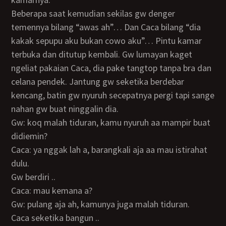
Beberapa saat kemudian sekilas gw denger
temennya bilang “awas ah”… Dan Caca bilang “dia
kakak sepupu aku bukan cowo aku”… Pintu kamar
terbuka dan ditutup kembali. Gw lumayan kaget
ngeliat pakaian Caca, dia pake tangtop tanpa bra dan
celana pendek. Jantung gw seketika berdebar
kencang, batin gw nyuruh secepatnya pergi tapi sange
nahan gw buat ninggalin dia.
Gw: koq malah tiduran, kamu nyuruh aa mampir buat
didiemin?
Caca: ya nggak lah a, barangkali aja aa mau istirahat
dulu.
Gw berdiri ..
Caca: mau kemana a?
Gw: pulang aja ah, kamunya juga malah tiduran.
Caca seketika bangun ..