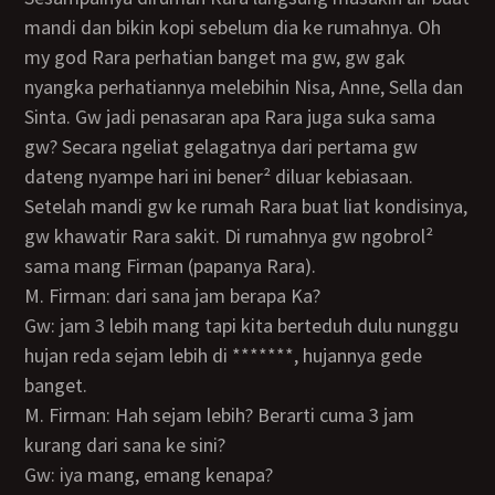
mandi dan bikin kopi sebelum dia ke rumahnya. Oh
my god Rara perhatian banget ma gw, gw gak
nyangka perhatiannya melebihin Nisa, Anne, Sella dan
Sinta. Gw jadi penasaran apa Rara juga suka sama
gw? Secara ngeliat gelagatnya dari pertama gw
dateng nyampe hari ini bener² diluar kebiasaan.
Setelah mandi gw ke rumah Rara buat liat kondisinya,
gw khawatir Rara sakit. Di rumahnya gw ngobrol²
sama mang Firman (papanya Rara).
M. Firman: dari sana jam berapa Ka?
Gw: jam 3 lebih mang tapi kita berteduh dulu nunggu
hujan reda sejam lebih di *******, hujannya gede
banget.
M. Firman: Hah sejam lebih? Berarti cuma 3 jam
kurang dari sana ke sini?
Gw: iya mang, emang kenapa?