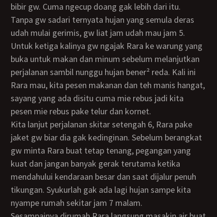
bibir gw. Cuma ngecup doang gak lebih dari itu.
Tanpa gw sadari ternyata hujan yang semula deras
udah mulai gerimis, gw liat jam udah mau jam 5.
Untuk ketiga kalinya gw ngajak Rara ke warung yang
buka untuk makan dan minum sebelum melanjutkan
perjalanan sambil nunggu hujan bener² reda. Kali ini
Rara mau, kita pesen makanan dan teh manis hangat,
sayang yang ada disitu cuma mie rebus jadi kita
pesen mie rebus pake telur dan kornet.
Kita lanjut perjalanan skitar setengah 6, Rara pake
jaket gw biar dia gak kedinginan. Sebelum berangkat
gw minta Rara buat tetap tenang, pegangan yang
kuat dan jangan banyak gerak terutama ketika
mendahului kendaraan besar dan saat dijalur penuh
tikungan. Syukurlah gak ada lagi hujan sampe kita
nyampe rumah sekitar jam 7 malam.
Sesampainya dirumah Rara langsung masakin air buat