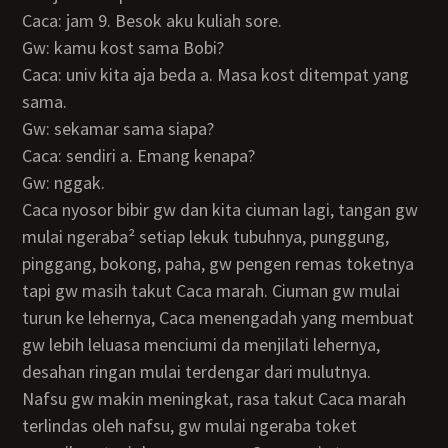
Caca: jam 9. Besok aku kuliah sore.
Gw: kamu kost sama Bobi?
Caca: univ kita aja beda a. Masa kost ditempat yang
sama.
Gw: sekamar sama siapa?
Caca: sendiri a. Emang kenapa?
Gw: nggak.
Caca nyosor bibir gw dan kita ciuman lagi, tangan gw
mulai ngeraba² setiap lekuk tubuhnya, punggung,
pinggang, bokong, paha, gw pengen remas toketnya
tapi gw masih takut Caca marah. Ciuman gw mulai
turun ke lehernya, Caca menengadah yang membuat
gw lebih leluasa menciumi da menjilati lehernya,
desahan ringan mulai terdengar dari mulutnya.
Nafsu gw makin meningkat, rasa takut Caca marah
terlindas oleh nafsu, gw mulai ngeraba toket