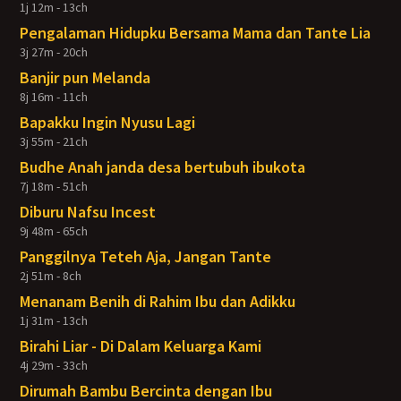
1j 12m - 13ch
Pengalaman Hidupku Bersama Mama dan Tante Lia
3j 27m - 20ch
Banjir pun Melanda
8j 16m - 11ch
Bapakku Ingin Nyusu Lagi
3j 55m - 21ch
Budhe Anah janda desa bertubuh ibukota
7j 18m - 51ch
Diburu Nafsu Incest
9j 48m - 65ch
Panggilnya Teteh Aja, Jangan Tante
2j 51m - 8ch
Menanam Benih di Rahim Ibu dan Adikku
1j 31m - 13ch
Birahi Liar - Di Dalam Keluarga Kami
4j 29m - 33ch
Dirumah Bambu Bercinta dengan Ibu