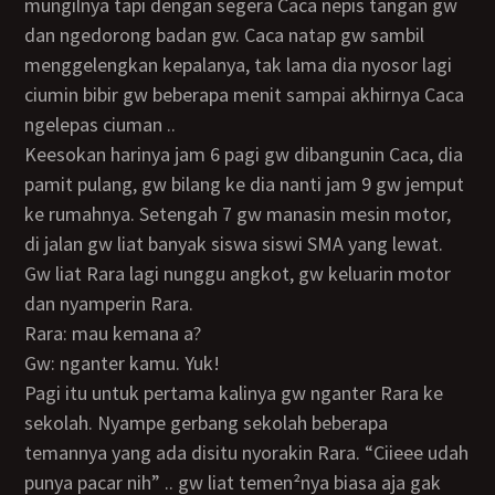
mungilnya tapi dengan segera Caca nepis tangan gw
dan ngedorong badan gw. Caca natap gw sambil
menggelengkan kepalanya, tak lama dia nyosor lagi
ciumin bibir gw beberapa menit sampai akhirnya Caca
ngelepas ciuman ..
Keesokan harinya jam 6 pagi gw dibangunin Caca, dia
pamit pulang, gw bilang ke dia nanti jam 9 gw jemput
ke rumahnya. Setengah 7 gw manasin mesin motor,
di jalan gw liat banyak siswa siswi SMA yang lewat.
Gw liat Rara lagi nunggu angkot, gw keluarin motor
dan nyamperin Rara.
Rara: mau kemana a?
Gw: nganter kamu. Yuk!
Pagi itu untuk pertama kalinya gw nganter Rara ke
sekolah. Nyampe gerbang sekolah beberapa
temannya yang ada disitu nyorakin Rara. “Ciieee udah
punya pacar nih” .. gw liat temen²nya biasa aja gak