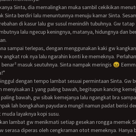
k Sinta berdiri lalu menuntunnya menuju kamar Sinta. Sesa
rebahan di kasur lalu gw susul menindih tubuhnya. Gw tatap
butnya lalu ngecup keningnya, matanya, hidungnya dan ber
an.
gw angkat rok nya lalu ngarahin konti ke memeknya. Perlaha
i benar² masuk seutuhnya. Sinta nampak meringis 😖 Ee
a!”
n menyisakan 1 yang paling bawah, begitupun kancing keme
g paling bawah, gw sibak kemejanya lalu ngangkat bra sampa
mpak lah bongkahan payudara mungil namun padat berisi de
t muda layaknya kopi susu.
gw serasa diperas oleh cengkraman otot memeknya. Hanya 