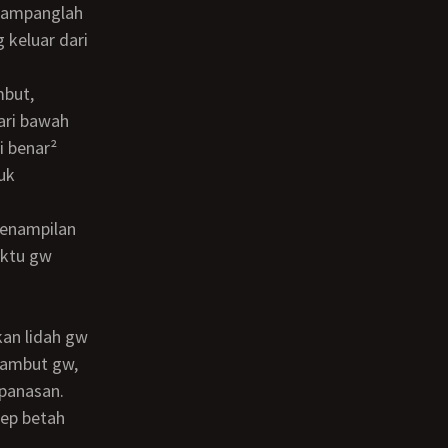
 keluar dari
ari bawah
i benar²
uk
.
aktu gw
rambut gw,
panasan.
tep betah