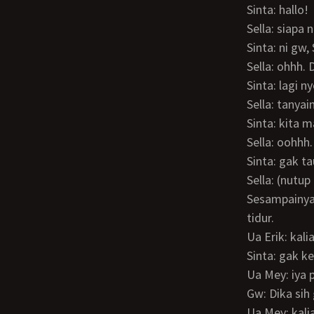
Sinta: hallo!
Sella: siapa n
Sinta: ni gw,
Sella: ohhh.
Sinta: lagi ny
Sella: tanya
Sinta: kita
Sella: oohhh
Sinta: gak ta
Sella: (nutup
Sesampainya di RS ternyata ada wa Dedi dan Kemal juga, sedangkan nenek udah
tidur.
Ua Erik: ka
Sinta: gak 
Ua Mey: iya
Gw: Dika si
Ua Mey: ka