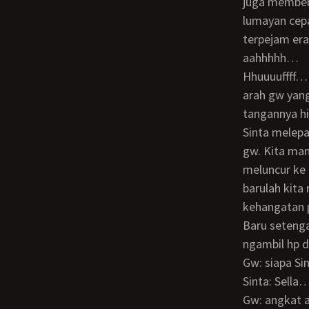
juga memberi
lumayan cepa
terpejam era
aahhhhh…
Hhuuuuffff… Gw tatap wajah Sinta yang baru reda dari orgasmenya. Sinta menoleh ke
arah gw yang
tangannya hi
Sinta melepaskan pakaiannya dan meletakkannya di tempat pakaian kotor, begitupun
gw. Kita man
meluncur ke 
barulah kita
kehangatan 
Baru setengah jalan hp gw bunyi, gw nyuruh Sinta buat ngangkat telpon. Sinta
ngambil hp d
Gw: siapa Si
Sinta: Sell
Gw: angkat a