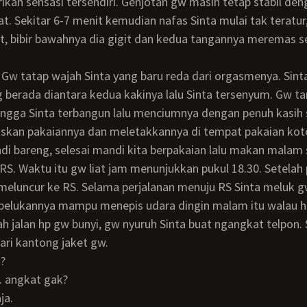
kan sensasi tersendiri. Genjotan gw masih tetap stabil de
t. Sekitar 6-7 menit kemudian nafas Sinta mulai tak teratu
t, bibir bawahnya dia gigit dan kedua tangannya meremas s
 berada diantara kedua kakinya lalu Sinta tersenyum. Gw ta
ngga Sinta terbangun lalu menciumnya dengan penuh kasih 
di bareng, selesai mandi kita berpakaian lalu makan malam
RS. Waktu itu gw liat jam menunjukkan pukul 18.30. Setelah p
 meluncur ke RS. Selama perjalanan menuju RS Sinta meluk g
pelukannya mampu menepis udara dingin malam itu walau ha
ari kantong jaket gw.
n?
a… angkat gak?
ja.