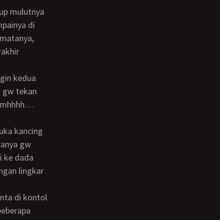
mpainya di
 matanya,
akhir
n gw tekan
mmmhhhh…
janya gw
i ke dada
ngan lingkar
beberapa