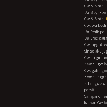
Gw & Sinta: 
Ua Mey: ko
Gw & Sinta:
Gw: wa Dedi
Ua Dedi: pal
Ua Erik: ka
Gw: nggak w
Sinta: aku j
Gw: lu gima
Kemal: gw b
Gw: gak ngi
Kemal: ngga
Kita ngobrol² tentang kondisi kesehatan nenek. Satu jam kemudian gw & Sinta
pamit.
Sampai di rumah nenek kita berempat ngobrol². Sekitar jam 9 lebih gw pamit masuk
kamar. Gw b