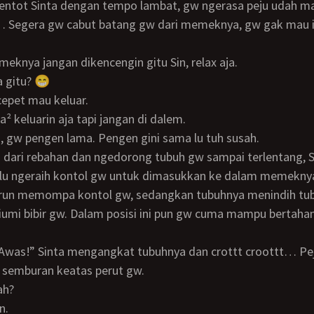
entot Sinta dengan tempo lambat, gw ngerasa peju udah m
 Segera gw cabut batang gw dari memeknya, gw gak mau i
meknya jangan dikencengin gitu Sin, relax aja.
a gitu? 😁
 cepet mau keluar.
pa² keluarin aja tapi jangan di dalem.
, gw pengen lama. Pengen gini sama lu tuh susah.
alu ngeraih kontol gw untuk dimasukkan ke dalam memeknya
turun memompa kontol gw, sedangkan tubuhnya menindih tu
umi bibir gw. Dalam posisi ini pun gw cuma mampu bertaha
 semburan keatas perut gw.
ah?
n.