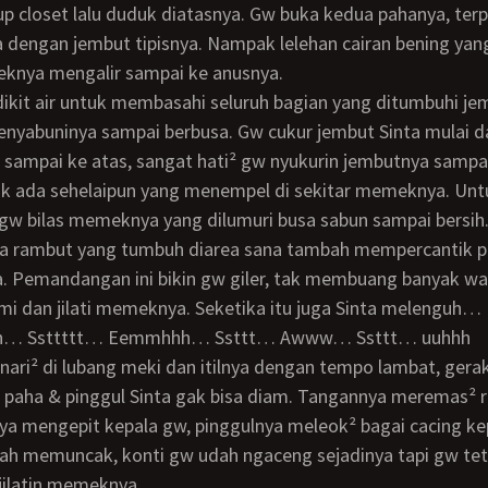
dengan jembut tipisnya. Nampak lelehan cairan bening yang
knya mengalir sampai ke anusnya.
nyabuninya sampai berbusa. Gw cukur jembut Sinta mulai d
 sampai ke atas, sangat hati² gw nyukurin jembutnya sampa
ak ada sehelaipun yang menempel di sekitar memeknya. Unt
gw bilas memeknya yang dilumuri busa sabun sampai bersih
. Pemandangan ini bikin gw giler, tak membuang banyak w
mi dan jilati memeknya. Seketika itu juga Sinta melenguh…
… Ssttttt… Eemmhhh… Ssttt… Awww… Ssttt… uuhhh
, paha & pinggul Sinta gak bisa diam. Tangannya meremas² 
a mengepit kepala gw, pinggulnya meleok² bagai cacing ke
ah memuncak, konti gw udah ngaceng sejadinya tapi gw te
jilatin memeknya.