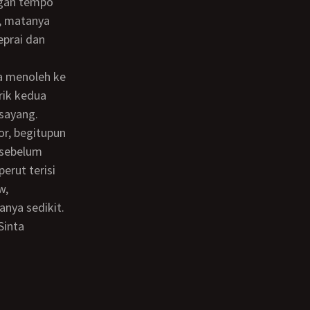
ngan tempo
r, matanya
eprai dan
rik kedua
sayang.
 sebelum
erut terisi
w,
nya sedikit.