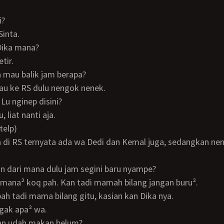
i?
 Sinta.
 Dika mana?
etir.
in mau balik jam berapa?
 mau ke RS dulu nengok nenek.
. Lu nginep disini?
u, liat nanti aja.
 telp)
lian dari mana dulu jam segini baru nyampe?
kemana² koq pah. Kan tadi mamah bilang jangan buru².
 pah tadi mama bilang gitu, kasian kan Dika nya.
h gak apa² wa.
lian udah makan belum?