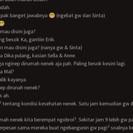
udah.
mpak banget jawabnya 😁 (ngeliat gw dan Sinta)
 😁
 mau disini juga?
ing besok Ka, gantiin Erik.
lian mau disini juga? (nanya gw & Sinta)
a Dika pulang, kasian Sella & Anne.
uga nginep dirumah nenek aja pah. Paling besok kesini lagi.
na Mal?
alik kayanya.
nep dirunah nenek?
k ah.
erpesan sama mereka buat ngebangunin gw pagi² soalnya 