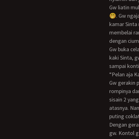
Gw liatin mukanya Sinta, dia memalingkan muka sambil cekikikan menutup mulutnya
🤭. Gw ngaja
kamar Sinta 
membelai ram
dengan cium
Gw buka celana sampai terlepas, dengan menggunakan kaki gw kangkangin kedua
kaki Sinta, 
sampai kont
“Pelan aja K
Gw gerakin pinggul dengan tempo lambat sesuai permintaan Sinta. Gw buka kancing
rompinya da
sisain 2 yan
atasnya. Na
puting cokla
Dengan gerakan lambat gw menikmati setiap gesekan rongga memek Sinta di kontol
gw. Kontol 