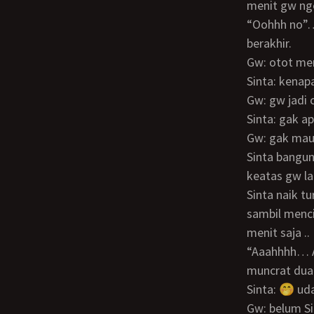
menit gw ng
“Oohhh no”…
berakhir.
Gw: otot me
Sinta: kenap
Gw: gw jadi
Sinta: gak a
Gw: gak mau
Sinta bangun dari rebahan dan ngedorong tubuh gw sampai terlentang, Sinta naik
keatas gw l
Sinta naik 
sambil menci
menit saja ..
“Aaahhhh… Awas!” Sinta mengangkat tubuhnya dan crottt croottt… Peju gw
muncrat dua
Sinta: 🤭 ud
Gw: belum Si