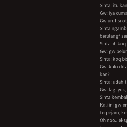
Sinta: itu k
Gw: iya cum
Gw urut si otong dari pangkal sampai ke ujung, peju meleleh dari lubang pipis gw.
Sinta ngambi
berulang² sa
Sinta: ih k
Gw: gw bel
Sinta: koq bi
Gw: kalo ditahan emang gini, tapi kadang berhasil kadang nggak… Lu belum klimaks
kan?
Sinta: udah
Gw: lagi yuk
Sinta kembali rebahan, kedua kakinya gw angkat lalu gw masukin konti ke mekinya.
Kali ini gw 
terpejam, ke
Oh noo.. ekspresinya bikin gw gak nahan. Pakaian yang masih menempel ditubuhnya