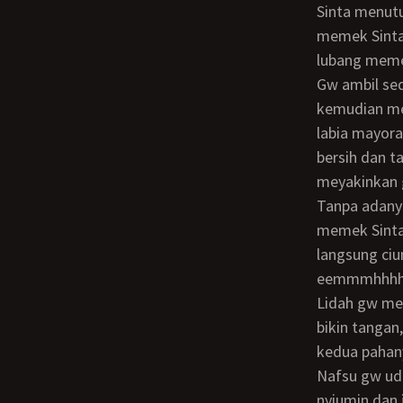
Sinta menutup closet lalu duduk diatasnya. Gw buka kedua pahanya, terpampanglah
memek Sinta 
lubang meme
Gw ambil sedikit air untuk membasahi seluruh bagian yang ditumbuhi jembut,
kemudian me
labia mayora
bersih dan t
meyakinkan 
Tanpa adanya rambut yang tumbuh diarea sana tambah mempercantik penampilan
memek Sinta
langsung ciu
eemmmhhhh
Lidah gw menari² di lubang meki dan itilnya dengan tempo lambat, gerakan lidah gw
bikin tangan
kedua pahany
Nafsu gw ud
nyiumin dan 