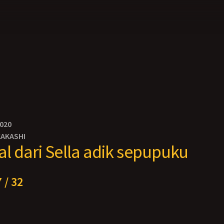
2020
KAKASHI
l dari Sella adik sepupuku
 / 32