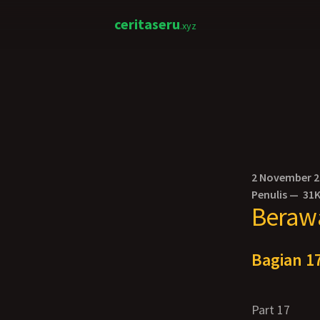
ceritaseru
.xyz
2 November 
Penulis —
31
Berawa
Bagian 17
Part 17