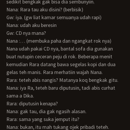
sedikit bengkak gak bisa dia sembunyiin.
Nana: Rara tau aku disini? (berbisik)
Gw: iya. (gw liat kamar semuanya udah rapi)
Nana: udah aku beresin
Gw: CD nya mana?
Nana :… (membuka paha dan ngangkat rok nya)
Nana udah pakai CD nya, bantal sofa dia gunakan
buat nutupin ceceran peju di rok. Beberapa menit
kemudian Rara datang bawa segelas kopi dan dua
gelas teh manis. Rara merhatiin wajah Nana.
Rara: teteh abis nangis? Matanya koq bengkak gitu.
Nana: iya Ra, teteh baru diputusin, tadi abis curhat
sama a Dika.
Rara: diputusin kenapa?
Nana: gak tau, dia gak ngasih alasan.
Rara: sama yang suka jemput itu?
Nana: bukan, itu mah tukang ojek pribadi teteh.