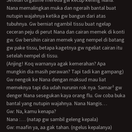
Nana memalingkan muka dan ngeraih bantal buat
nutupin wajahnya ketika gw bangun dari atas
tubuhnya. Gw berniat ngambil tissu buat ngelap
ceceran peju di perut Nana dan cairan memek di konti
gw. Gw bersihin cairan memek yang nempel di batang
gw pake tissu, betapa kagetnya gw ngeliat cairan itu
setelah nempel di tissu.
(Anjing! Koq warnanya agak kemerahan? Apa
mungkin dia masih perawan? Tapi tadi kan gampang)
Gw nengok ke Nana dengan maksud mau liat
memeknya tapi dia udah nurunin rok nya. Samar² gw
denger Nana sesegukan kaya orang flu. Gw coba buka
bantal yang nutupin wajahnya. Nana Nangis…
Gw: Na, kamu kenapa?
Nana :… (natap gw sambil geleng kepala)
Gw: maafin ya, aa gak tahan. (ngelus kepalanya)