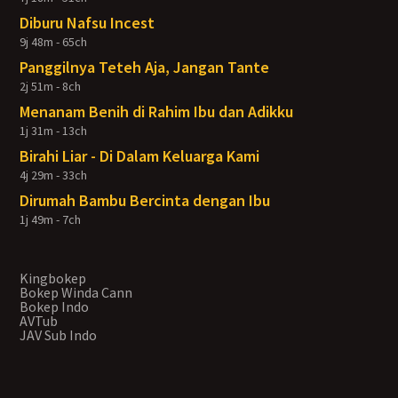
Diburu Nafsu Incest
9j 48m - 65ch
Panggilnya Teteh Aja, Jangan Tante
2j 51m - 8ch
Menanam Benih di Rahim Ibu dan Adikku
1j 31m - 13ch
Birahi Liar - Di Dalam Keluarga Kami
4j 29m - 33ch
Dirumah Bambu Bercinta dengan Ibu
1j 49m - 7ch
Kingbokep
Bokep Winda Cann
Bokep Indo
AVTub
JAV Sub Indo