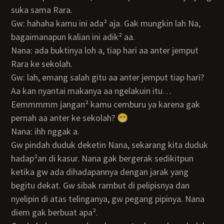
suka sama Rara.
Gw: hahaha kamu ini ada² aja. Gak mungkin lah Na,
bagaimanapun kalian ini adik² aa.
Nana: ada buktinya loh a, tiap hari aa anter jemput
Rara ke sekolah.
Gw: lah, emang salah gitu aa anter jemput tiap hari?
Aa kan nyantai makanya aa ngelakuin itu…
Eemmmmm jangan² kamu cemburu ya karena gak
pernah aa anter ke sekolah? 😁
Nana: ihh nggak a.
Gw pindah duduk deketin Nana, sekarang kita duduk
hadap²an di kasur. Nana gak bergerak sedikitpun
ketika gw ada dihadapannya dengan jarak yang
begitu dekat. Gw sibak rambut di pelipisnya dan
nyelipin di atas telinganya, gw pegang pipinya. Nana
diem gak berbuat apa².