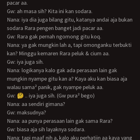
pacar aa.
Gw: ah masa sih? Kita ini kan sodara.
Nana: iya dia juga bilang gitu, katanya andai aja bukan
sodara Rara pengen banget jadi pacar aa.
Gw: Rara gak pernah ngomong gitu koq.
Nana: ya gak mungkin lah a, tapi omonganku terbukti
kan? Minggu kemaren Rara peluk & cium aa.
Gw: iya juga sih.
Nana: logikanya kalo gak ada perasaan lain gak
mungkin nyampe gitu kan a? Kaya aku kan biasa aja
walau sama² panik, gak nyampe peluk aa.
Gw: 🤔 .. iya juga sih. (Gw pura² bego)
Nana: aa sendiri gimana?
Gw: maksudnya?
Nana: aa punya perasaan lain gak sama Rara?
Gw: biasa aja sih layaknya sodara.
Nana: tapi maaf nih a, kalo aku perhatiin aa kaya yang