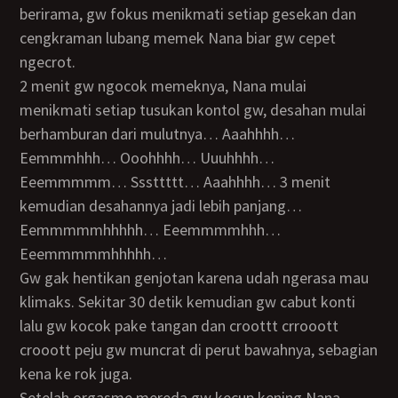
berirama, gw fokus menikmati setiap gesekan dan
cengkraman lubang memek Nana biar gw cepet
ngecrot.
2 menit gw ngocok memeknya, Nana mulai
menikmati setiap tusukan kontol gw, desahan mulai
berhamburan dari mulutnya… Aaahhhh…
Eemmmhhh… Ooohhhh… Uuuhhhh…
Eeemmmmm… Sssttttt… Aaahhhh… 3 menit
kemudian desahannya jadi lebih panjang…
Eemmmmmhhhhh… Eeemmmmhhh…
Eeemmmmmhhhhh…
Gw gak hentikan genjotan karena udah ngerasa mau
klimaks. Sekitar 30 detik kemudian gw cabut konti
lalu gw kocok pake tangan dan croottt crrooott
crooott peju gw muncrat di perut bawahnya, sebagian
kena ke rok juga.
Setelah orgasme mereda gw kecup kening Nana.