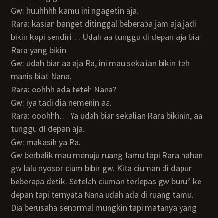
Gw: huuhhhh kamu ini ngagetin aja.
Rara: kasian banget ditinggal beberapa jam aja jadi
bikin kopi sendiri… Udah aa tunggu di depan aja biar
Rara yang bikin
Gw: udah biar aa aja Ra, ini mau sekalian bikin teh
manis biat Nana.
Rara: oohhh ada teteh Nana?
Gw: iya tadi dia nemenin aa.
Rara: ooohhh… Ya udah biar sekalian Rara bikinin, aa
tunggu di depan aja.
Gw: makasih ya Ra.
Gw berbalik mau menuju ruang tamu tapi Rara nahan
gw lalu nyosor cium bibir gw. Kita ciuman di dapur
beberapa detik. Setelah ciuman terlepas gw buru² ke
depan tapi ternyata Nana udah ada di ruang tamu.
Dia berusaha senormal mungkin tapi matanya yang