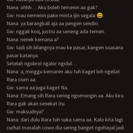
Nana: ohhh… Aku boleh temenin aa gak?
Gw: mau nemenin pake minta ijin segala 😄.
Nana: ya barangkali aja aa pengen sendiri.
Gw: nggak koq, justru aa seneng ada temen.
Nana: nenek kemana a?
Gw: tadi sih bilangnya mau ke pasar, kangen suasana
pasar katanya.
Setelah ngobrol ngalor ngidul…
Nana: a, minggu kemaren aku tuh kaget loh ngeliat
Rara cium aa.
Gw: sama aa juga kaget Na.
Nana: Emang sih Rara sering ngomongin aa. Aku kira
Rara gak akan senekat itu.
Gw: maksudnya?
Nana: dari dulu Rara tuh suka sama aa. Kalo kita lagi
curhat masalah cowo dia sering banget ngehayal jadi