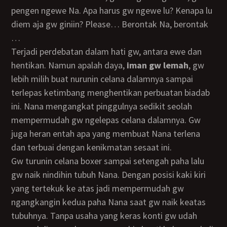
pengen ngewe Na. Apa harus gw ngewe lu? Kenapa lu
diem aja gw giniin? Please… Berontak Na, berontak
…
Terjadi perdebatan dalam hati gw, antara ewe dan
hentikan. Namun apalah daya,
iman gw lemah
, gw
lebih milih buat nurunin celana dalamnya sampai
terlepas ketimbang menghentikan perbuatan biadab
ini. Nana mengangkat pinggulnya sedikit seolah
mempermudah gw ngelepas celana dalamnya. Gw
juga heran entah apa yang membuat Nana terlena
dan terbuai dengan kenikmatan sesaat ini.
Gw turunin celana boxer sampai setengah paha lalu
gw naik nindihin tubuh Nana. Dengan posisi kaki kiri
yang tertekuk ke atas jadi mempermudah gw
ngangkangin kedua paha Nana saat gw naik keatas
tubuhnya. Tanpa usaha yang keras konti gw udah