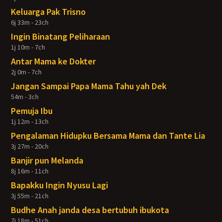
Keluarga Pak Trisno
6j 33m - 23ch
Ingin Binatang Peliharaan
1j 10m - 7ch
Antar Mama ke Dokter
2j 0m - 7ch
Jangan Sampai Papa Mama Tahu yah Dek
54m - 3ch
Pemuja Ibu
1j 12m - 13ch
Pengalaman Hidupku Bersama Mama dan Tante Lia
3j 27m - 20ch
Banjir pun Melanda
8j 16m - 11ch
Bapakku Ingin Nyusu Lagi
3j 55m - 21ch
Budhe Anah janda desa bertubuh ibukota
7j 18m - 51ch