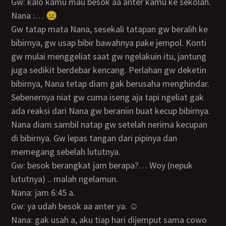
Gw: kalo kamu mau besok aa anter kamu ke sekolah.
Nana :… 😐
Gw tatap mata Nana, sesekali tatapan gw beralih ke
bibirnya, gw usap bibir bawahnya pake jempol. Konti
gw mulai menggeliat saat gw ngelakuin itu, jantung
juga sedikit berdebar kencang. Perlahan gw deketin
bibirnya, Nana tetap diam gak berusaha menghindar.
Sebenernya niat gw cuma iseng aja tapi ngeliat gak
ada reaksi dari Nana gw beraniin buat kecup bibirnya.
Nana diam sambil natap gw setelah nerima kecupan
di bibirnya. Gw lepas tangan dari pipinya dan
memegang sebelah lututnya.
Gw: besok berangkat jam berapa?… Woy (nepuk
lututnya) .. malah ngelamun.
Nana: jam 6:45 a.
Gw: ya udah besok aa anter ya. ☺️
Nana: gak usah a, aku tiap hari dijemput sama cowo