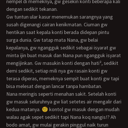
nempel di memeknya, gw gesekin konti beberapa kali
dengan sedikit tekanan.
Gw tuntun ular kasur menemukan sarangnya yang
susah digenangi cairan kenikmatan. Ciuman gw
hentikan saat kepala konti berada didepan pintu
surga dunia. Gw tatap mata Nana, gw belai
kepalanya, gw ngangguk sedikit sebagai isyarat gw
minta ijin buat masuk dan Nana pun ngangguk isyarat
mengijinkan. Gw masukin konti dengan hati², sedikit
demi sedikit, setiap mili nya gw rasain konti gw
terasa diperas, memeknya sempit buat konti gw tapi
bisa melesat dengan lancar tanpa hambatan.
Nana meringis seperti menahan sakit. Setelah konti
gw masuk seluruhnya gw liat setetes air mengalir dari
kedua matanya. 🤨 kontol gw masuk dengan mudah
walau agak sepet sedikit tapi Nana koq nangis!? Ah
bodo amat, gw mulai gerakin pinggul naik turun