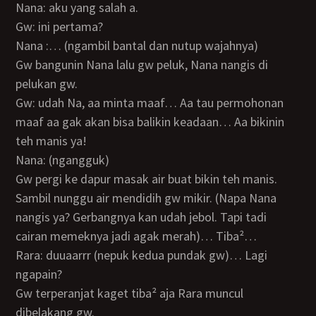
Nana: aku yang salah a.
Gw: ini pertama?
Nana :… (ngambil bantal dan nutup wajahnya)
Gw bangunin Nana lalu gw peluk, Nana nangis di
pelukan gw.
Gw: udah Na, aa minta maaf… Aa tau permohonan
maaf aa gak akan bisa balikin keadaan… Aa bikinin
teh manis ya!
Nana: (ngangguk)
Gw pergi ke dapur masak air buat bikin teh manis.
Sambil nunggu air mendidih gw mikir. (Napa Nana
nangis ya? Gerbangnya kan udah jebol. Tapi tadi
cairan memeknya jadi agak merah)… Tiba²…
Rara: duuaarrr (nepuk kedua pundak gw)… Lagi
ngapain?
Gw terperanjat kaget tiba² aja Rara muncul
dibelakang gw.