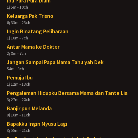
Ibu Pura Pura Diam
1j 5m - 10ch
Keluarga Pak Trisno
6j 33m - 23ch
Ingin Binatang Peliharaan
1j 10m - 7ch
Antar Mama ke Dokter
2j 0m - 7ch
Jangan Sampai Papa Mama Tahu yah Dek
54m - 3ch
Pemuja Ibu
1j 12m - 13ch
Pengalaman Hidupku Bersama Mama dan Tante Lia
3j 27m - 20ch
Banjir pun Melanda
8j 16m - 11ch
Bapakku Ingin Nyusu Lagi
3j 55m - 21ch