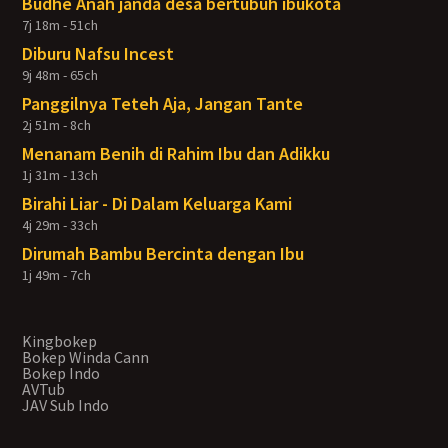
Budhe Anah janda desa bertubuh ibukota
7j 18m - 51ch
Diburu Nafsu Incest
9j 48m - 65ch
Panggilnya Teteh Aja, Jangan Tante
2j 51m - 8ch
Menanam Benih di Rahim Ibu dan Adikku
1j 31m - 13ch
Birahi Liar - Di Dalam Keluarga Kami
4j 29m - 33ch
Dirumah Bambu Bercinta dengan Ibu
1j 49m - 7ch
Kingbokep
Bokep Winda Cann
Bokep Indo
AVTub
JAV Sub Indo