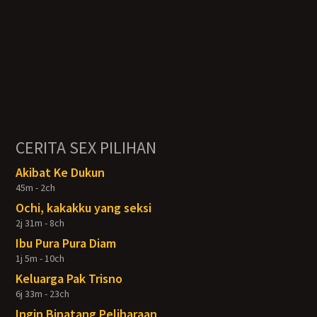
CERITA SEX PILIHAN
Akibat Ke Dukun
45m - 2ch
Ochi, kakakku yang seksi
2j 31m - 8ch
Ibu Pura Pura Diam
1j 5m - 10ch
Keluarga Pak Trisno
6j 33m - 23ch
Ingin Binatang Peliharaan