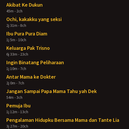
Akibat Ke Dukun
45m - 2ch
Ochi, kakakku yang seksi
2j 31m - 8ch
Ibu Pura Pura Diam
1j 5m - 10ch
Keluarga Pak Trisno
6j 33m - 23ch
Ingin Binatang Peliharaan
1j 10m - 7ch
Antar Mama ke Dokter
2j 0m - 7ch
Jangan Sampai Papa Mama Tahu yah Dek
54m - 3ch
Pemuja Ibu
1j 12m - 13ch
Pengalaman Hidupku Bersama Mama dan Tante Lia
3j 27m - 20ch