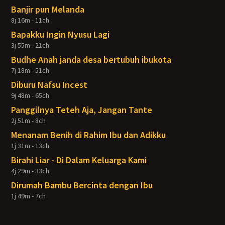
Banjir pun Melanda
8j 16m - 11ch
Bapakku Ingin Nyusu Lagi
3j 55m - 21ch
Budhe Anah janda desa bertubuh ibukota
7j 18m - 51ch
Diburu Nafsu Incest
9j 48m - 65ch
Panggilnya Teteh Aja, Jangan Tante
2j 51m - 8ch
Menanam Benih di Rahim Ibu dan Adikku
1j 31m - 13ch
Birahi Liar - Di Dalam Keluarga Kami
4j 29m - 33ch
Dirumah Bambu Bercinta dengan Ibu
1j 49m - 7ch