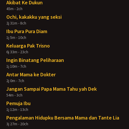
Akibat Ke Dukun
45m - 2ch
Ochi, kakakku yang seksi
2j 31m - 8ch
Ibu Pura Pura Diam
1j 5m - 10ch
Keluarga Pak Trisno
6j 33m - 23ch
Ingin Binatang Peliharaan
1j 10m - 7ch
Antar Mama ke Dokter
2j 0m - 7ch
Jangan Sampai Papa Mama Tahu yah Dek
54m - 3ch
Pemuja Ibu
1j 12m - 13ch
Pengalaman Hidupku Bersama Mama dan Tante Lia
3j 27m - 20ch