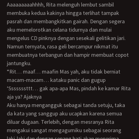
Aaaaaaaaahhhh, Rita melenguh lembut sambil
membuka kedua kakinya hingga terlihat tampak
pasrah dan membangkitkan gairah. Dengan segera
aku memelorotkan celana tidurnya dan mulai
mengelus CD pinknya dengan sesekali gelitikan jari.
Namun ternyata, rasa geli bercampur nikmat itu
membuatnya terbangun dan hampir membuat copot
jantungku.
“Rit… maaf… maafin Mas yah, aku tidak berniat
macam-macam… kataku panic dan gugup
‘sssssssttt… gak apa-apa Mas, pindah ke kamar Rita
aja ya? Ajaknya
Aku hanya mengangguk sebagai tanda setuju, taka
da kata yang sanggup aku ucapkan karena semua
diluar dugaan. Terlebih, dengan mesranya Rita
mengakui sangat mengagumiku sebagai seorang
laki-laki dan dengan senang hati akan menerima