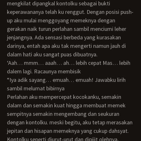
mengkilat dipangkal kontolku sebagai bukti
keperawananya telah ku renggut. Dengan posisi push-
up aku mulai menggoyang memeknya dengan
gerakan naik turun perlahan sambil menciumi leher
jenjangnya. Ada sensasi berbeda yang kurasakan
darinya, entah apa aku tak mengerti namun jauh di
dalam hati aku sangat puas dibuatnya.
‘aah… mmm… aaah… ah… lebih cepat Mas… lebih
dalem lagi. Racaunya membisik
“iya adik sayang… emuah… emuah! Jawabku lirih
sambil melumat bibirnya
Perlahan aku mempercepat kocokanku, semakin
dalam dan semakin kuat hingga membuat memek
sempitnya semakin mengembang dan seukuran
dengan kontolku. meski begitu, aku tetap merasakan
jepitan dan hisapan memeknya yang cukup dahsyat.
Kontolku seperti diurut-urut dan dipijit olehnya,