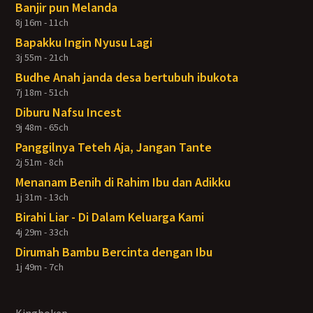
Banjir pun Melanda
8j 16m - 11ch
Bapakku Ingin Nyusu Lagi
3j 55m - 21ch
Budhe Anah janda desa bertubuh ibukota
7j 18m - 51ch
Diburu Nafsu Incest
9j 48m - 65ch
Panggilnya Teteh Aja, Jangan Tante
2j 51m - 8ch
Menanam Benih di Rahim Ibu dan Adikku
1j 31m - 13ch
Birahi Liar - Di Dalam Keluarga Kami
4j 29m - 33ch
Dirumah Bambu Bercinta dengan Ibu
1j 49m - 7ch