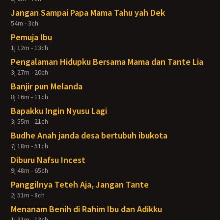
Jangan Sampai Papa Mama Tahu yah Dek
54m - 3ch
Pemuja Ibu
1j 12m - 13ch
Pengalaman Hidupku Bersama Mama dan Tante Lia
3j 27m - 20ch
Banjir pun Melanda
8j 16m - 11ch
Bapakku Ingin Nyusu Lagi
3j 55m - 21ch
Budhe Anah janda desa bertubuh ibukota
7j 18m - 51ch
Diburu Nafsu Incest
9j 48m - 65ch
Panggilnya Teteh Aja, Jangan Tante
2j 51m - 8ch
Menanam Benih di Rahim Ibu dan Adikku
1j 31m - 13ch