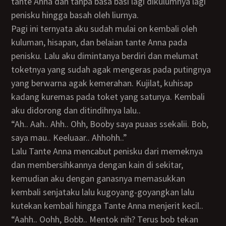
tante Anna dan tanpa basa basi lagi dikulumnya lagi
penisku hingga basah oleh liurnya.
Pagi ini ternyata aku sudah mulai on kembali oleh
kuluman, hisapan, dan belaian tante Anna pada
penisku. Lalu aku dimintanya berdiri dan melumat
toketnya yang sudah agak mengeras pada putingnya
yang berwarna agak kemerahan. Kujilat, kuhisap
kadang kuremas pada toket yang satunya. Kembali
aku didorong dan ditindihnya lalu..
“Ah.. Aah.. Ahh.. Ohh, Booby saya puaas ssekalii. Bob,
saya mau.. Keeluaar.. Ahhohh..”
Lalu Tante Anna mencabut penisku dari memeknya
dan membersihkannya dengan kain di sekitar,
kemudian aku dengan ganasnya memasukkan
kembali senjataku lalu kugoyang-goyangkan lalu
kutekan kembali hingga Tante Anna menjerit kecil..
“Aahh.. Oohh, Bobb.. Mentok nih? Terus bob tekan