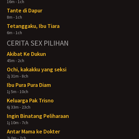
16m - 1ch
Tante di Dapur
8m - 1ch
Tetanggaku, Ibu Tiara
6m - 1ch
CERITA SEX PILIHAN
Akibat Ke Dukun
45m - 2ch
Ochi, kakakku yang seksi
2j 31m - 8ch
Ibu Pura Pura Diam
1j 5m - 10ch
Keluarga Pak Trisno
6j 33m - 23ch
Ingin Binatang Peliharaan
1j 10m - 7ch
Antar Mama ke Dokter
2j 0m - 7ch