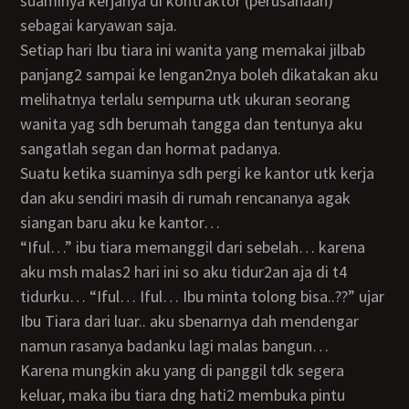
suaminya kerjanya di kontraktor (perusahaan)
sebagai karyawan saja.
Setiap hari Ibu tiara ini wanita yang memakai jilbab
panjang2 sampai ke lengan2nya boleh dikatakan aku
melihatnya terlalu sempurna utk ukuran seorang
wanita yag sdh berumah tangga dan tentunya aku
sangatlah segan dan hormat padanya.
Suatu ketika suaminya sdh pergi ke kantor utk kerja
dan aku sendiri masih di rumah rencananya agak
siangan baru aku ke kantor…
“Iful…” ibu tiara memanggil dari sebelah… karena
aku msh malas2 hari ini so aku tidur2an aja di t4
tidurku… “Iful… Iful… Ibu minta tolong bisa..??” ujar
Ibu Tiara dari luar.. aku sbenarnya dah mendengar
namun rasanya badanku lagi malas bangun…
karena mungkin aku yang di panggil tdk segera
keluar, maka ibu tiara dng hati2 membuka pintu