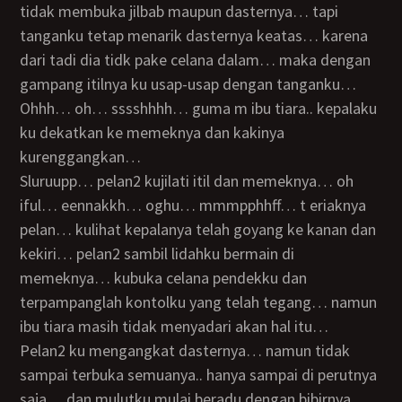
tidak membuka jilbab maupun dasternya… tapi
tanganku tetap menarik dasternya keatas… karena
dari tadi dia tidk pake celana dalam… maka dengan
gampang itilnya ku usap-usap dengan tanganku…
Ohhh… oh… sssshhhh… guma m ibu tiara.. kepalaku
ku dekatkan ke memeknya dan kakinya
kurenggangkan…
sluruupp… pelan2 kujilati itil dan memeknya… oh
iful… eennakkh… oghu… mmmpphhff… t eriaknya
pelan… kulihat kepalanya telah goyang ke kanan dan
kekiri… pelan2 sambil lidahku bermain di
memeknya… kubuka celana pendekku dan
terpampanglah kontolku yang telah tegang… namun
ibu tiara masih tidak menyadari akan hal itu…
pelan2 ku mengangkat dasternya… namun tidak
sampai terbuka semuanya.. hanya sampai di perutnya
saja… dan mulutku mulai beradu dengan bibirnya