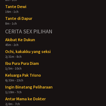
Tante Dewi
16m - 1ch
Tante di Dapur
8m - 1ch
CERITA SEX PILIHAN
Akibat Ke Dukun
45m - 2ch
Ochi, kakakku yang seksi
2j 31m - 8ch
Ibu Pura Pura Diam
1j 5m - 10ch
Keluarga Pak Trisno
6j 33m - 23ch
Ingin Binatang Peliharaan
1j 10m - 7ch
Antar Mama ke Dokter
2j 0m - 7ch