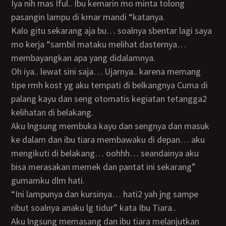
Iya nih mas Iful.. Ibu kemarin mo minta tolong
pasangin lampu di kmar mandi “katanya.
Kalo gitu sekarang aja bu… soalnya sbentar lagi saya
mo kerja “sambil mataku melihat dasternya…
membayangkan apa yang didalamnya.
Oh iya.. lewat sini saja… Ujarnya.. karena memang
tipe rmh kost yg aku tempati di belkangnya Cuma di
palang kayu dan seng otomatis kegiatan tetangga2
kelihatan di belakang.
Aku lngsung membuka kayu dan sengnya dan masuk
ke dalam dan ibu tiara membawaku di depan… aku
mengikuti di belakang… oohhh… seandainya aku
bisa merasakan memek dan pantat ini sekarang”
gumamku dlm hati.
“ini lampunya dan kursinya… hati2 yah jng sampe
ribut soalnya anaku lg tidur” kata Ibu Tiara..
Aku lngsung memasang dan ibu tiara melanjutkan