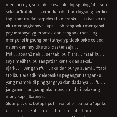
mencuci nya, setelah selesai aku lngsg blng “ibu sdh
selesai”kataku… kemudian ibu tiara lngsung berdiri..
tapi saat itu dia terpeleset ke arahku… seketika itu
aku menangkapnya.. ups… oh tanganku mengenai
payudaranya yg montok dan tanganku satu lagi
mengenai lngsung pantatnya yg tidak pake celana
dalam dan hny ditutupi daster saja…
Iful… apaan2 neh… sentak Ibu Tiara… maaf bu…
saya melihat ibu sangatlah cantik dan seksi..”
ujarku… Jangan Iful… aku dah punya suami .. “tapi
ttp ibu tiara tdk melepaskan pegangan tanganku
yang mampir di pinggangnya dan dadanya… Iful…
jangaann.. langsung aku menciumi dari belakang
menyikapi jilbabnya…
sluurrp… oh.. betapa putihnya leher ibu tiara ‘ujarku
dlm hati… okhh… iful… hmmm… ibu tiara