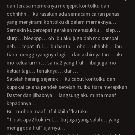
dan terasa memeknya menjepit kontolku dan
oohhhhh… ku rasakan ada semacam cairan panas
yang menyirami kontolku di dalam memeknya…
semakin kupercepat gerakan menusukku… slep…
slurp… bleeppp… oh Ibu aku juga dah mo sampai
neh… cepat Iful… ibu bantu… oho… uhhhhh… ibu
tiara menggoyangnya lagi… dan akhirnya Ibu… aku
mo keluararrrrr… sama2 yang Iful… ibu juga mo
keluar lagi… teriaknya… dan…
Setelah hening sejenak… ku cabut kontolku dan
kupakai celana pendek setelah itu ibu tiara merapikan
Daster dan jilbabnya… langsung aku minta maaf
kepadanya…
Bu.. mohon maaf.. Iful khilaf.‘kataku.
“Tidak apa2 kok iFul… ibu juga yang salah… yang
menggoda Iful” ujarnya…