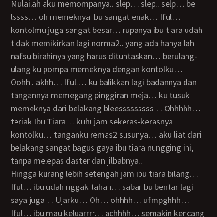
mulailah aku memompanya.. slep… slep.. selp… be
lssss… oh memeknya ibu sangat enak… Iful…
kontolmu juga sangat besar… rupanya ibu tiara udah
tidak memikirkan lagi norma2.. yang ada hanya lah
nafsu birahinya yang harus dituntaskan… berulang-
ulang ku pompa memeknya dengan kontolku…
oohh.. akhh… Ifull… ku balikkan lagi badannya dan
tangannya memegang pinggiran meja… ku tusuk
memeknya dari belakang bleesssssssss… Ohhhhh…
teriak Ibu Tiara… kuhujam sekeras-kerasnya
kontolku… tanganku remas2 susunya… aku liat dari
belakang sangat bagus gaya ibu tiara nungging ini,
tanpa melepas daster dan jilbabnya..
Hingga kurang lebih setengah jam ibu tiara bilang…
Iful… ibu udah nggak tahan… sabar bu bentar lagi
saya juga… Ujarku… Oh… ohhhh… ufmpghhh…
Iful… ibu mau keluarrrr… achhhh… semakin kencang