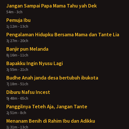
Jangan Sampai Papa Mama Tahu yah Dek
54m - 3ch
Pemuja Ibu
1j 12m - 13ch
Pengalaman Hidupku Bersama Mama dan Tante Lia
3j 27m - 20ch
Banjir pun Melanda
8j 16m - 11ch
Bapakku Ingin Nyusu Lagi
3j 55m - 21ch
Budhe Anah janda desa bertubuh ibukota
7j 18m - 51ch
Diburu Nafsu Incest
9j 48m - 65ch
Panggilnya Teteh Aja, Jangan Tante
2j 51m - 8ch
Menanam Benih di Rahim Ibu dan Adikku
1j 31m - 13ch