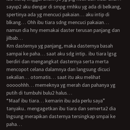
sayup2 aku dengar di smpg rmhku yg ada di belkang,
spertinya ada yg mencuci pakaian… aku intip di
blkang… Ohh ibu tiara sdng mencuci pakaian…
namun dia hny memakai daster terusan panjang dan
jilbab…
krn dasternya yg panjang, maka dasternya basah
sampai ke paha… saat aku sdg intip.. ibu tiara lgsg
berdiri dan mengangkat dasternya serta merta
mencopot celana dalamnya dan langsung dicuci
sekalian… otomatis… saat itu aku melihat
ooooohhh… memeknya yg merah dan pahanya yg
putih di tumbuhi bulu2 halus…
“Maaf ibu tiara… kemarin ibu ada perlu saya”
tanyaku.. mengagetkan ibu tiara dan semerta2 dia
lngsung merapikan dasternya tersingkap smpai ke
paha…