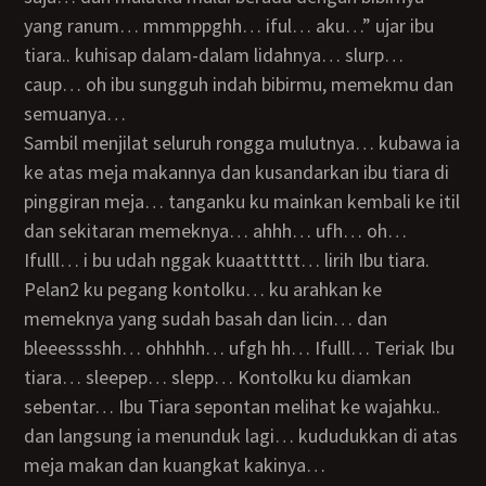
yang ranum… mmmppghh… iful… aku…” ujar ibu
tiara.. kuhisap dalam-dalam lidahnya… slurp…
caup… oh ibu sungguh indah bibirmu, memekmu dan
semuanya…
Sambil menjilat seluruh rongga mulutnya… kubawa ia
ke atas meja makannya dan kusandarkan ibu tiara di
pinggiran meja… tanganku ku mainkan kembali ke itil
dan sekitaran memeknya… ahhh… ufh… oh…
Ifulll… i bu udah nggak kuaatttttt… lirih Ibu tiara.
Pelan2 ku pegang kontolku… ku arahkan ke
memeknya yang sudah basah dan licin… dan
bleeesssshh… ohhhhh… ufgh hh… Ifulll… Teriak Ibu
tiara… sleepep… slepp… Kontolku ku diamkan
sebentar… Ibu Tiara sepontan melihat ke wajahku..
dan langsung ia menunduk lagi… kududukkan di atas
meja makan dan kuangkat kakinya…