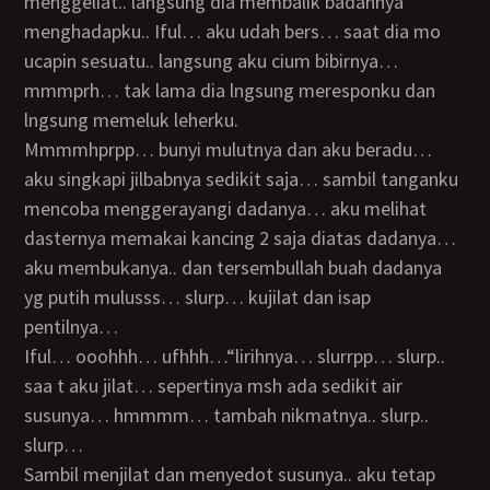
menggeliat.. langsung dia membalik badannya
menghadapku.. Iful… aku udah bers… saat dia mo
ucapin sesuatu.. langsung aku cium bibirnya…
mmmprh… tak lama dia lngsung meresponku dan
lngsung memeluk leherku.
mmmmhprpp… bunyi mulutnya dan aku beradu…
aku singkapi jilbabnya sedikit saja… sambil tanganku
mencoba menggerayangi dadanya… aku melihat
dasternya memakai kancing 2 saja diatas dadanya…
aku membukanya.. dan tersembullah buah dadanya
yg putih mulusss… slurp… kujilat dan isap
pentilnya…
Iful… ooohhh… ufhhh…“lirihnya… slurrpp… slurp..
saa t aku jilat… sepertinya msh ada sedikit air
susunya… hmmmm… tambah nikmatnya.. slurp..
slurp…
Sambil menjilat dan menyedot susunya.. aku tetap