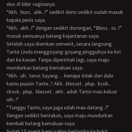
elus di bibir vaginanya.
“Akh.. huss.. ahk..!” sedikit demi sedikit sudah masuk
kepala penis saya.
“Akh.. akh..!” dengan sedikit dorongan, “Bless.. ss..!”
masuk semuanya batang kejantanan saya.
Setelah saya diamkan semenit, secara langsung
Tante Linda menggoyang-goyang pinggulnya ke kiri
dan ke kanan. Tanpa diperintah lagi, saya maju-
mundurkan batang kemaluan saya.
“Akh.. uh.. terus Sayang… kenapa tidak dari dulu
kamu puasin Tante..? Akh.. blesset.. plup.. kcok..
ckock.. plup.. blesset.. akh.. aduh Tante mau keluar
nih..!”
“Tunggu Tante, saya juga udah mau datang..!”
Dengan sedikit hentakan, saya maju-mundurkan
kembali batang kemaluan saya.
Sudah 15 menit kami saling berlomba ke bukit