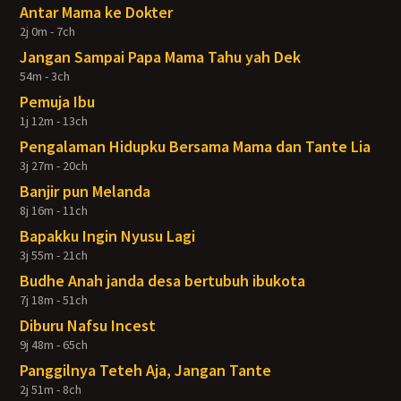
Antar Mama ke Dokter
2j 0m - 7ch
Jangan Sampai Papa Mama Tahu yah Dek
54m - 3ch
Pemuja Ibu
1j 12m - 13ch
Pengalaman Hidupku Bersama Mama dan Tante Lia
3j 27m - 20ch
Banjir pun Melanda
8j 16m - 11ch
Bapakku Ingin Nyusu Lagi
3j 55m - 21ch
Budhe Anah janda desa bertubuh ibukota
7j 18m - 51ch
Diburu Nafsu Incest
9j 48m - 65ch
Panggilnya Teteh Aja, Jangan Tante
2j 51m - 8ch