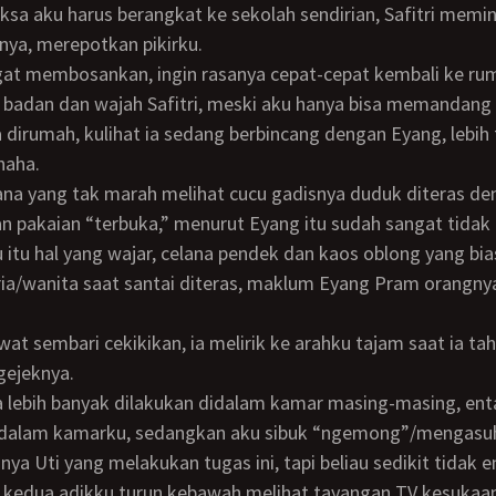
ya, merepotkan pikirku.
adan dan wajah Safitri, meski aku hanya bisa memandang s
haha.
pakaian “terbuka,” menurut Eyang itu sudah sangat tidak 
 itu hal yang wajar, celana pendek dan kaos oblong yang bia
ia/wanita saat santai diteras, maklum Eyang Pram orangny
ejeknya.
didalam kamarku, sedangkan aku sibuk “ngemong”/mengasuh
anya Uti yang melakukan tugas ini, tapi beliau sedikit tidak 