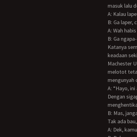
masuk lalu 
A: Kalau la
B: Ga laper
A: Wah habi
B: Ga ngap
Katanya sembari sedikit membuang tatapan matanya, aku mencoba menelusuri
keadaan seki
Machester Un
melotot teta
mengunyah c
A: “Hayo, 
Dengan sigap ia terkejut mencoba menutupi spray itu dengan badannya, aku
menghentikan
B: Mas, jan
Tak ada bau,
A: Dek, kam