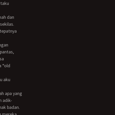
ekilas.
pantas,
sa
a “old
 adik-
enak badan.