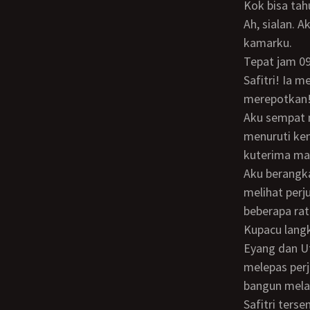
Kok bisa ta
Ah, sialan. Aku hanya bisa melihat beberapa detik sebelum ia kembali menutup pintu
kamarku.
Tepat jam 09.00 WIB, BBM yang biasanya sepi tiba-tiba ada notifikasi masuk, ya!
Safitri! Ia 
merepotkan
Aku sempat menolak, beralasan dingin dan ngantuk, tapi satu hal yang membuatku
menuruti kem
kuterima mal
Aku berangkat dengan semangat, sengaja tak kupakai jaketku, hihihi, agar ia lebih iba
melihat per
beberapa rat
Kupacu langkahku menaiki tangga, lalu kugedor pintu dengan pelan, takut membuat
Eyang dan U
melepas perj
bangun mela
Safitri tersenyum melihatku membawa cemilan kesukaannya, ia mempersilahkanku