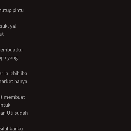
at
apa yang
market hanya
untuk
dan Uti sudah