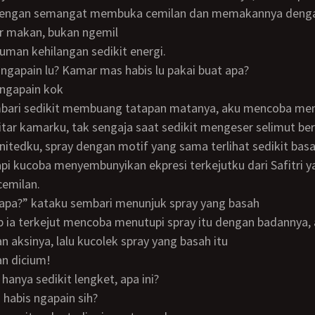
dengan semangat membuka cemilan dan memakannya denga
per makan, bukan ngemil
, cuman kehilangan sedikit energi.
s ngapain lu? Kamar mas habis lu pakai buat apa?
a-ngapain kok
tar kamarku, tak sengaja saat sedikit mengeser selimut be
itedku, spray dengan motif yang sama terlihat sedikit bas
pi kucoba menyembunyikan ekpresi terkejutku dari Safitri y
emilan.
ini apa?” kataku sembari menunjuk spray yang basah
 aksinya, lalu kucolek spray yang basah itu
gan dicium!
 hanya sedikit lengket, apa ini?
u habis ngapain sih?