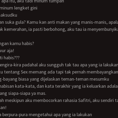
pa apa itu, aku tadi minum tumpah
r minum lengket gini
, maksudku
pan suka gula? Kamu kan anti makan yang manis-manis, apal
jangan kamu habis?
wur aja!
asti habis???
u tentang Sex memang ada tapi tak pernah membayangkan 
g-bayang biasa yang dijelaskan teman-teman mesumku
ehabisan kata-kata, dan kata terakhir yang ia keluarkan adal
ilang siapa-siapa ya mas.
kan!
a berpura-pura mengetahui apa yang ia lakukan