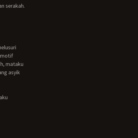
n serakah.
rmotif
ah, mataku
ang asyik