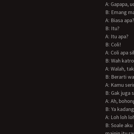
A: Gapapa, 
B: Emang m
A: Biasa apa
B: Itu?
A: Itu apa?
B: Coli!
A: Coli apa 
B: Wah katr
A: Walah, t
B: Berarti 
A: Kamu ser
B: Gak juga 
A: Ah, bohon
B: Ya kadan
A: Loh loh lo
B: Soale aku ketagihan lihat film porno mas, diajari si Silvi ituloh, gatau kok kalau gak
mainin itu ra