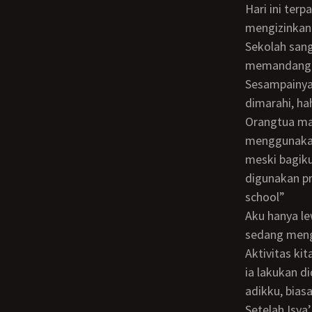
Hari ini terpaksa aku harus berangkat ke sekolah sendirian, Safitri memintaku
mengizinkann
Sekolah sangat membosankan, ingin rasanya cepat-cepat kembali ke rumah dan
memandang b
Sesampainya dirumah, kulihat ia sedang berbincang dengan Eyang, lebih tepatnya
dimarahi, ha
Orangtua mana yang tak marah melihat cucu gadisnya duduk diteras dengan
menggunakan 
meski bagiku
digunakan pr
school”
Aku hanya lewat sembari cekikikan, ia melirik ke arahku tajam saat ia tahu aku
sedang meng
Aktivitas kita lebih banyak dilakukan didalam kamar masing-masing, entah apa yang
ia lakukan 
adikku, bias
Setelah Isya’ kedua adikku turun kebawah melihat tayangan TV kesukaan mereka,