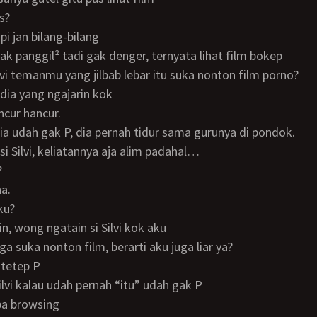
us?
 tapi jan bilang-bilang
tak panggil² tadi gak denger, ternyata lihat film bokep
Silvi temanmu yang jilbab lebar itu suka nonton film porno?
h dia yang ngajarin kok
ancur hancur.
 dia udah gak P, dia pernah tidur sama gurunya di pondok.
er si Silvi, keliatannya aja alim padahal…
?
ha.
aku?
ain, wong ngatain si Silvi kok aku
juga suka nonton film, berarti aku juga liar ya?
 tetep P
Silvi kalau udah pernah “itu” udah gak P
oba browsing