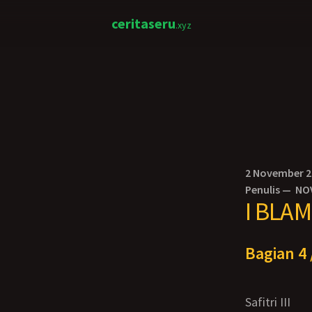
ceritaseru
.xyz
2 November 
Penulis —
NO
I BLAM
Bagian 4 
Safitri III