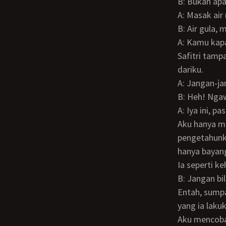
B: Bukan a
A: Masak ai
B: Air gula
A: Kamu ka
Safitri tampak kemerahan, ia pasti berbohong, aku tau ia menyembunyikan sesuatu
dariku.
A: Jangan-
B: Heh! Nga
A: Iya ini, p
Aku hanya mengira-kira padahal aku sungguh tak tau apa yang ia lakukan,
pengetahunk
hanya bayan
Ia seperti k
B: Jangan b
Entah, sumpah meskipun aku membocorkan rahasia Safitri, aku sendiri tak tahu apa
yang ia laku
Aku mencob