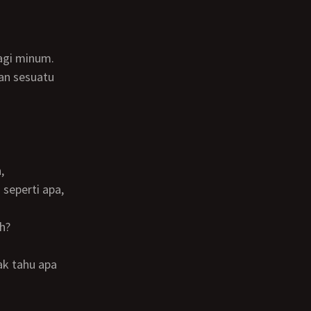
agi minum.
seperti apa,
ah?