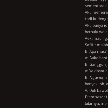
sementara a
Aku memeras otak, ingin rasanya berdua didalam kamar bersama Safitri yang sedari
tadi kudenga
Aku punya ide, pura-pura mengambil laptop supaya bisa melihat bodynya yang mulus
berbulu wala
Aek, mau ng
Safitir mal
B: Apa mas?
A: Buka be
B: Ganggu a
A: Ye dasar
B: Ngawur, aku anaknya Mama Rodiyah yang tiap lebaran ngasih kamu sangu paling
banyak loh, 
A: Duh baw
Diam sesaat, setelah itu dia membuka pintu dengan kasar sembari memayunkan
bibirnya, m