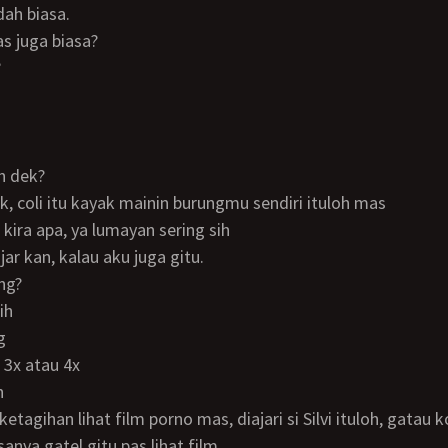
udah biasa.
as juga biasa?
?
sih dek?
ok, coli itu kayak mainin burungmu sendiri ituloh mas
ak kira apa, ya lumayan sering sih
wajar kan, kalau aku juga gitu.
ing?
sih
g
g 3x atau 4x
h
sanya gatel gitu pas lihat film