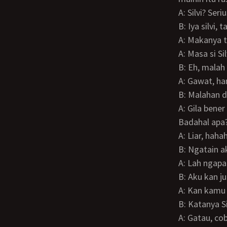
A: Silvi? Seri
B: Iya silvi,
A: Makanya 
A: Masa si 
B: Eh, mala
A: Gawat, h
B: Malahan
A: Gila ben
Badahal apa
A: Liar, haha
B: Ngatain 
A: Lah ngap
B: Aku kan 
A: Kan kamu
B: Katanya 
A: Gatau, c