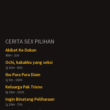
CERITA SEX PILIHAN
Akibat Ke Dukun
45m - 2ch
Ochi, kakakku yang seksi
2j 31m - 8ch
Ibu Pura Pura Diam
1j 5m - 10ch
Keluarga Pak Trisno
6j 33m - 23ch
Ingin Binatang Peliharaan
1j 10m - 7ch