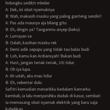
hidungku sedikit mbeler.
A: Dek, ini obat nyamuknya
B: Wah, makasih masku yang paling ganteng sendiri!
A: Pas ada maunya aja bilang gitu
B: Eh, dingin ya? Tanganmu anyep (beku)
A: Lumayan se.
B: Oalah, kasihan masku rek
A: Demi adik sepupu yang tidak tau balas budi
B: Loh, kamu kan Ardiansyah! Bukan budi
A: Hust, jangan teriak-teriak, Uti tidur.
B: Oh iya lupa.
A: Ah udah, aku mau tidur
B: Eh, sebentar dulu
Safitri kemudian menarikku kedalam kamarku
kembali, ia lalu menyuruhku duduk di kasur, sembari
ia memasang obat nyamuk elektrik yang baru saja
kubelikan.