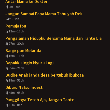
Antar Mama ke Dokter
2j 0m - 7ch
Jangan Sampai Papa Mama Tahu yah Dek
54m - 3ch
Pemuja Ibu
1j 12m - 13ch
Pengalaman Hidupku Bersama Mama dan Tante Lia
3j 27m - 20ch
Banjir pun Melanda
8j 16m - 11ch
Bapakku Ingin Nyusu Lagi
3j 55m - 21ch
Budhe Anah janda desa bertubuh ibukota
7j 18m - 51ch
Diburu Nafsu Incest
9j 48m - 65ch
Panggilnya Teteh Aja, Jangan Tante
2j 51m - 8ch