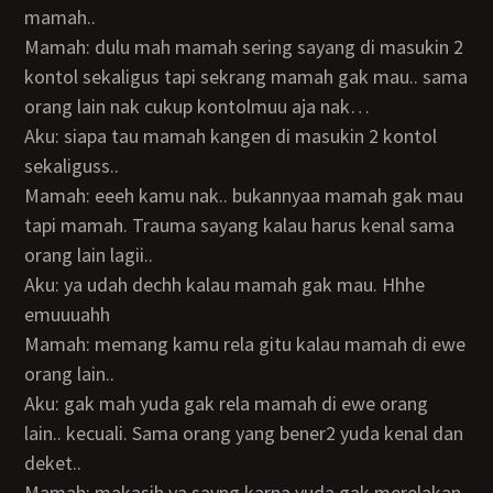
mamah..
Mamah: dulu mah mamah sering sayang di masukin 2
kontol sekaligus tapi sekrang mamah gak mau.. sama
orang lain nak cukup kontolmuu aja nak…
Aku: siapa tau mamah kangen di masukin 2 kontol
sekaliguss..
Mamah: eeeh kamu nak.. bukannyaa mamah gak mau
tapi mamah. Trauma sayang kalau harus kenal sama
orang lain lagii..
Aku: ya udah dechh kalau mamah gak mau. Hhhe
emuuuahh
Mamah: memang kamu rela gitu kalau mamah di ewe
orang lain..
Aku: gak mah yuda gak rela mamah di ewe orang
lain.. kecuali. Sama orang yang bener2 yuda kenal dan
deket..
Mamah: makasih ya sayng karna yuda gak merelakan