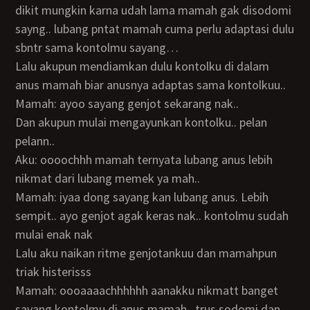
dikit mungkin karna udah lama mamah gak disodomi
sayng.. lubang pntat mamah cuma perlu adaptasi dulu
sbntr sama kontolmu sayang…
Lalu akupun mendiamkan dulu kontolku di dalam
anus mamah biar anusnya adaptas sama kontolkuu..
Mamah: ayoo sayang genjot sekarang nak..
Dan akupun mulai mengayunkan kontolku.. pelan
pelann..
Aku: oooochhh mamah ternyata lubang anus lebih
nikmat dari lubang memek ya mah..
Mamah: iyaa dong sayang kan lubang anus. Lebih
sempit.. ayo genjot agak keras nak.. kontolmu sudah
mulai enak nak
Lalu aku naikan ritme genjotankuu dan mamahpun
triak histerisss
Mamah: oooaaaachhhhhh aanakku nikmatt banget
sayang kontolmu di anus mamah.. trus sodomi dan