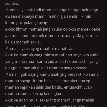
sendiri..
Mamah: iya nak tadi mamah sange banget nak pngn
ewean makanya mamh mainin aja sendiri.. kirain
kamu gak pulang sayng..
Akku: hhmm mamah jangn suka colokin memek pake
jari mah nanti memek mamah iritasi.. yuda gak mau
kalau mamah sakit..
Mamah: iyaa sayng maafin mamah ya..
Aku: ko mamah yang minta maaf harusnya kan yuda
yang minta maaf karna jadi anak tak berbakti.. yang
ninggalin mamah disaat mamah pengn ewean..
Mamah: gak sayng kamu anak yng berbakti ko sama
mamah sayng.. kamu baik.. bisa memberikan yg
mamah inginkan lahir dan batin.. emuuachh ucap
mamah sambil kecup keningkuu..
Aku: ya udah mulai sekarang mamah jangn mainin
memek pake jari ya.. ntar yuda beliin dildo buat