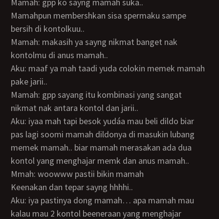
Mamah: gpp ko sayng mamah suka..
Mamahpun membershkan sisa spermaku sampe
bersih di kontolkuu..
Mamah: makasih ya sayng nikmat banget nak
kontolmu di anus mamah..
Aku: maaf ya mah taadi yuda colokin memek mamah
pake jarii..
Mamah: gpp sayang itu kombinasi yang sangat
nikmat nak antara kontol dan jarii..
Aku: iyaa mah tapi besok yudáa mau beli dildo biar
pas lagi soomi mamah dildonya di masukin lubang
memek mamah.. biar mamah merasakan ada dua
kontol yang menghajar memk dan anus mamah..
Mmah: woowww pastii bikin mamah
Keenakan dan tepar sayng hhhhi..
Aku: iya pastinya dong mamah… apa mamah mau
kalau mau 2 kontol beeneraan yang menghajar