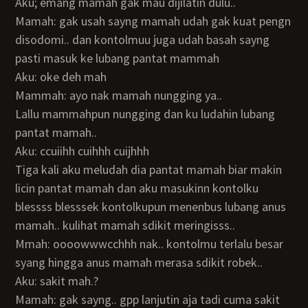
Aku; emang mamah gak mau dijilatin dulu..
Mamah: gak usah sayng mamah udah gak kuat pengn
disodomi.. dan kontolmuu juga udah basah sayng
pasti masuk ke lubang pantat mammah
Aku: oke deh mah
Mammah: ayo nak mamah nungging ya..
Lallu mammahpun nungging dan ku ludahin lubang
pantat mamah..
Aku: ccuiihh cuihhh cuijhhh
Tiga kali aku meludah dia pantat mamah biar makin
licin pantat mamah dan aku masukinn kontolku
blessss blesssek kontolkupun menenbus lubang anus
mamah.. kulihat mamah sdikit meringisss..
Mmah: oooowwwcchhh nak.. kontolmu terlalu besar
syang hingga anus mamah merasa sdikit robek..
Aku: sakit mah.?
Mamah: gak sayng.. gpp lanjutin aja tadi cuma sakit