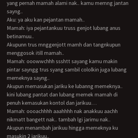
yang pernah mamah alami nak.. kamu memng jantan
sayng..
Aku: ya aku kan pejantan mamah..
Mamah: iya pejantankuu truss genjot lubang anus
betinamuu..
Akupunn trus mnggenjott mamh dan tangnkupun
menggosok itill mamah..
Mamah: ooowwchhh ssshtt sayang kamu makin
pintar sayngg trus syang sambil cololkin juga lubang
memeknya sayng..
Akupun memasukan jariku ke lubanng memeknya..
kini lubang pantat dan lubang memek mamah di
penuh kemasukan kontol dan jarikuu…
Mamah: oooachhhh aaahhhh nak anakkuu aachh
nikmatt bangett nak.. tambah lgi jarimu nak..
Akupun menambah jarikuu hingga memeknya ku
masukin 2 jarikuu..