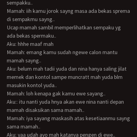
sempakku..
Mamah: iih kamu jorok sayng masa ada bekas sprema
di sempakmu sayng..
Ucap mamah sambil memperlihatkan sempaku yg
ada bekas spermaku..
Aku: hhhe maaf mah
Mamah: emang kamu sudah ngewe calon mantu
mamah sayng..
Aku: belum mah tadii yuda dan nina hanya saling jilat
memek dan kontol sampe muncratt mah yuda blm
masukin kontol yuda..
Mamah: loh kenapa gak kamu ewe sayang..
Aku:: itu nanti yuda hnya akan ewe nina nanti depan
mamah disaksikan sama mamah..
Mamah: iya sayang maskasih atas kesetiaanmu sayng
sama mamah..
Aku: yaa udah ayo mah katanya pengen di ewe..