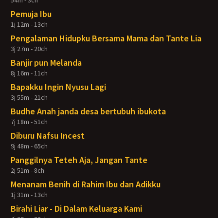
54m - 3ch
Pemuja Ibu
1j 12m - 13ch
Pengalaman Hidupku Bersama Mama dan Tante Lia
3j 27m - 20ch
Banjir pun Melanda
8j 16m - 11ch
Bapakku Ingin Nyusu Lagi
3j 55m - 21ch
Budhe Anah janda desa bertubuh ibukota
7j 18m - 51ch
Diburu Nafsu Incest
9j 48m - 65ch
Panggilnya Teteh Aja, Jangan Tante
2j 51m - 8ch
Menanam Benih di Rahim Ibu dan Adikku
1j 31m - 13ch
Birahi Liar - Di Dalam Keluarga Kami