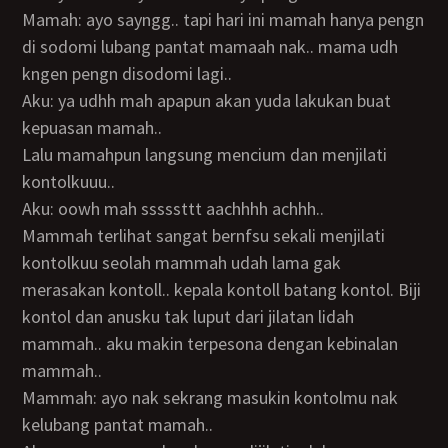
Mamah: ayo sayngg.. tapi hari ini mamah hanya pengn
di sodomi lubang pantat mamaah nak.. mama udh
kngen pengn disodomi lagi..
Aku: ya udhh mah apapun akan yuda lakukan buat
kepuasan mamah..
Lalu mamahpun langsung mencium dan menjilati
kontolkuuu..
Aku: oowh mah sssssttt aachhhh achhh..
Mammah terlihat sangat bernfsu sekali menjilati
kontolkuu seolah mammah udah lama gak
merasakan kontoll.. kepala kontoll batang kontol. Biji
kontol dan anusku tak luput dari jilatan lidah
mammah.. aku makin terpesona dengan kebinalan
mammah..
Mammah: ayo nak sekrang masukin kontolmu nak
kelubang pantat mamah..