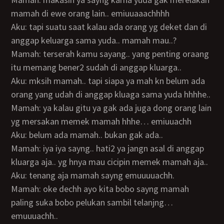
mamah di ewe orang lain.. emiuuaaachhhh
Aku: tapi suatu saat kalau ada orang yg deket dan di
anggap keluarga sama yuda.. mamah mau..?
Mamah: terserah kamu sayang.. yang penting oraang
itu memang bener2 sudah di anggap kluarga..
Aku: mksih mamah.. tapi siapa ya mah kn belum ada
orang yang udah di anggap kluaga sama yuda hhhhe..
Mamah: ya kalau gitu ya gak ada juga dong orang lain
yg mersakan memek mamah hhhe… emiuuachh
Aku: belum ada mamah.. bukan gak ada..
Mamah: iya iya sayng.. hati2 ya jangn asal di anggap
kluarga aja.. yg hnya mau cicipin memek mamah aja..
Aku: tenang aja mamah sayng emuuuuachh.
Mamah: oke dechh ayo kita bobo sayng mamah
paling suka bobo pelukan sambil telanjng…
emuuuachh..