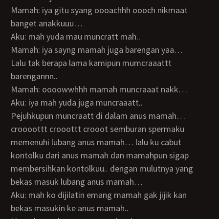
Mamah: iya gitu syang oooachhh oooch nikmaat
banget anakkuuu…
Aku: mah yuda mau muncratt mah..
Mamah: iya sayng mamah juga barengan yaa…
Lalu tak berapa lama kamipun mumcraaattt
barengannn..
Mamah: oooowwhhh mamah muncraaat nakk…
Aku: iya mah yuda juga muncraaatt..
Pejuhkupun muncraatt di dalam anus mamah…
croooottt crooottt crooot semburan spermaku
memenuhi lubang anus mamah… lalu ku cabut
kontolku dari anus mamah dan mamahpun sigap
membersihkan kontolkuu.. dengan mulutnya yang
bekas masuk lubang anus mamah…
Aku: mah ko dijilatin emang mamah gak jijik kan
bekas masukin ke anus mamah..