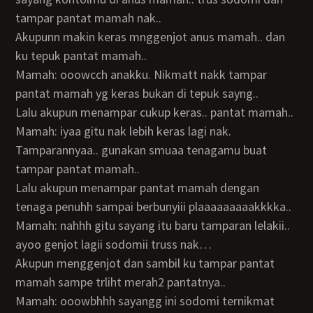
tampar pantat mamah nak..
Akupunn makin keras mnggenjot anus mamah.. dan
ku tepuk pantat mamah..
Mamah: ooowcch anakku. Nikmatt nakk tampar
pantat mamah yg keras bukan di tepuk sayng..
Lalu akupun menampar cukup keras.. pantat mamah..
Mamah: iyaa gitu nak lebih keras lagi nak.
Tamparannyaa.. gunakan smuaa tenagamu buat
tampar pantat mamah..
Lalu akupun menampar pantat mamah dengan
tenaga penuhh sampai berbunyiii plaaaaaaaaakkkka..
Mamah: nahhh gitu sayang itu baru tamparan lelakii..
ayoo genjot lagii sodomii truss nak…
Akupun menggenjot dan sambil ku tampar pantat
mamah sampe trliht merah2 pantatnya..
Mamah: ooowbhhh sayangg ini sodomi ternikmat