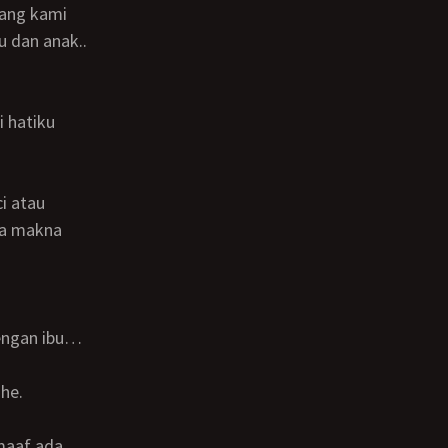
rang kami
u dan anak..
aa makna
dengan ibu…
hhe.