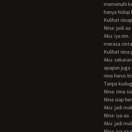
memenuhi keb
hanya hidup b
Kulihat nina
Nina: jadi 
Aku: iya nin.. makanya itu aa mersa gak pantas buat nina biarpun jujur dari hatiku
merasa cinta
Kulihat nin
Aku: sekarang nina sudah tau tentang aku silahkan trserah nina mau benci atau
apapun juga 
nina harus b
Tanpa kudu
Nina: nina s
Nina siap 
Aku: jadi m
Nina: iya a
Aku: jadi mu
Nina: iya aa sayang makasih udah mau trima nina apa adanya ya aa dan maaf ada