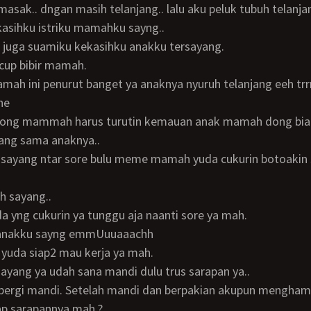
asak.. dngan masih telanjang.. lalu aku peluk tubuh telanj
ekasihku istriku mamahku sayng..
i juga suamiku kekasihku anakku tersayang.
ecup bibir mamah.
he
ang sama anaknya..
h sayang..
uda yng cukurin ya tunggu aja naanti sore ya mah.
a anakku sayng emmUuuaaachh
h yuda siap2 mau kerja ya mah.
 sayang ya udah sana mandi dulu trus sarapan ya..
n pergi mandi. Setelah mandi dan berpakian akupun mengham
iap sarapannya mah.?