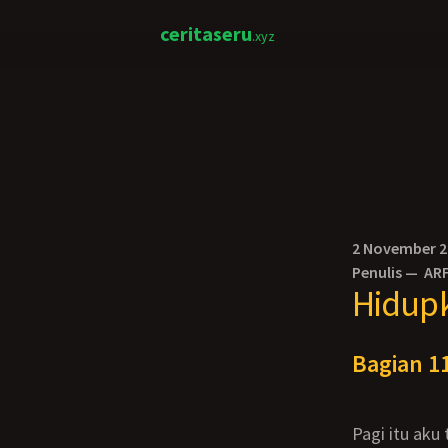
ceritaseru
.xyz
2 November 
Penulis —
AR
Hidup
Bagian 11
Pagi itu aku terbangun. Kulihat mamah tak ada lalu akupun mencari mamah. Dan