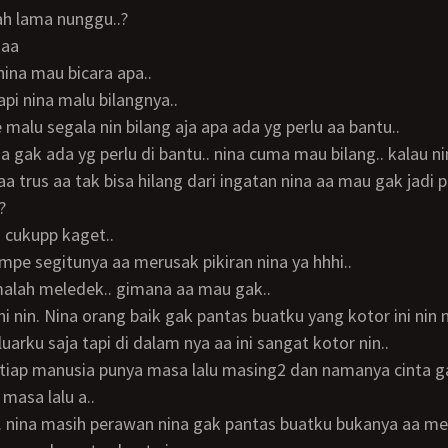
dah lama nunggu..?
 aa
nina mau bicara apa..
 tapi nina malu bilangnya..
e malu segala nin bilang aja apa ada yg perlu aa bantu..
a trus aa tak bisa hilang dari ingatan nina aa mau gak jadi 
?
 cukupp kaget..
ampe segitunya aa merusak pikiran nina ya hhhi..
a malah meledek.. gimana aa mau gak..
luarku saja tapi di dalam nya aa ini sangat kotor nin..
asa lalu a..