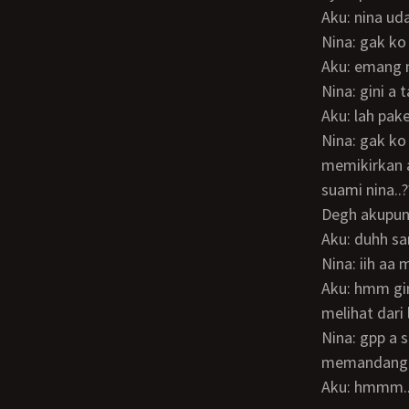
Aku: nina u
Nina: gak ko
Aku: emang 
Nina: gini a
Aku: lah pak
Nina: gak ko a gak ada yg perlu di bantu.. nina cuma mau bilang.. kalau nina selalu
memikirkan a
suami nina..?
Degh akupun
Aku: duhh s
Nina: iih a
Aku: hmm gini nin. Nina orang baik gak pantas buatku yang kotor ini nin mungkin nina
melihat dari 
Nina: gpp a stiap manusia punya masa lalu masing2 dan namanya cinta gak
memandang m
Aku: hmmm.. nina masih perawan nina gak pantas buatku bukanya aa menolak nina