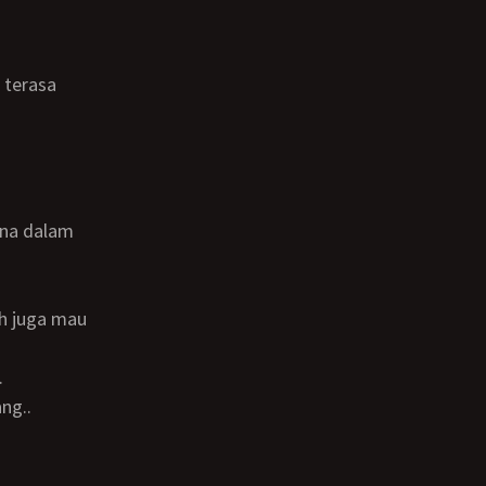
.
ng..