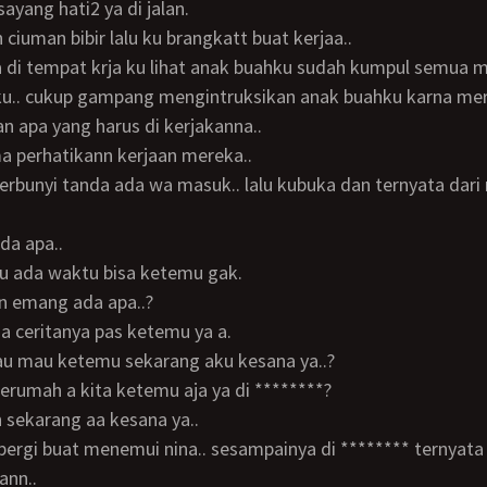
sayang hati2 ya di jalan.
 ciuman bibir lalu ku brangkatt buat kerjaa..
iku.. cukup gampang mengintruksikan anak buahku karna me
 apa yang harus di kerjakanna..
ma perhatikann kerjaan mereka..
berbunyi tanda ada wa masuk.. lalu kubuka dan ternyata dari n
ada apa..
lau ada waktu bisa ketemu gak.
nin emang ada apa..?
 aja ceritanya pas ketemu ya a.
lau mau ketemu sekarang aku kesana ya..?
 kerumah a kita ketemu aja ya di ********?
h sekarang aa kesana ya..
ann..