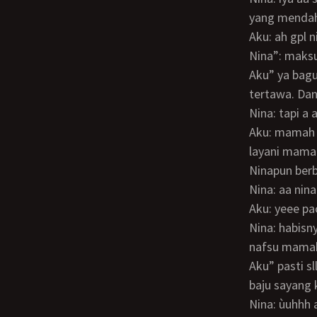
yang mendah
Aku: ah gpl
Nina”: maks
Aku” ya bagus biar aa gak susah susah bikin lubang hahhaaahaha akhirnya kamipun
tertawa. Dan
Nina: tapi 
Aku: mamah gak akan marah ko sayang. Asalkan aa selalu ada buat mamah. Dan bisa
layani mamah
Ninapun berb
Nina: aa ni
Aku: yeee p
Nina: habisnya aa kaya rimantis bangt sama mamah aa. Dan sllu brusaha memenuhi
nafsu mamah 
Aku” pasti sllu romantis sayang bahkan kalau kita lagi berdua kita gak pernah pake
baju sayang k
Nina: ùuhhh