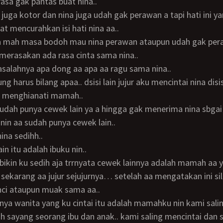
sa gak pantas buat nina..
t mencurahkan isi hati nina aa..
a merasakan ada rasa cinta sama nina..
masalahnya apa dong aa apa aa ragu sama nina..
 menghianati mamah..
a udah punya cewek lain ya a hingga gak menerima nina sbgai 
ya nin aa sudah punya cewek lain..
nina sedihh..
ain itu adalah ibuku nin..
a bikin ku sedih aja trrnyata cewek lainnya adalah mamah aa y
nci ataupun muak sama aa..
ih sayang seorang ibu dan anak.. kami saling mencintai dan s