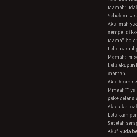
Mamah: uda
Sebelum sa
Aku: mah yuda boleh pake celana dalam mamah gak biar memek mamah terasa
nempel di ko
Mama” bole
Lalu mama
Mamah: ini
Lalu akupun buka celana sekaligus celana dalamku dan di ganti pake celana dalam
mamah..
Aku: hmm c
Mmaah"" ya bagus dehh sini celana dalammu biar mama pake ya.. mamah juga mau
pake celana
Aku: oke ma
Lalu kamipu
Setelah sa
Aku” yuda b