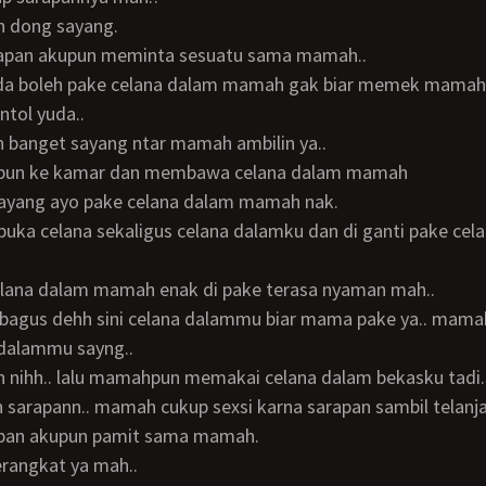
h dong sayang.
rapan akupun meminta sesuatu sama mamah..
ntol yuda..
h banget sayang ntar mamah ambilin ya..
hpun ke kamar dan membawa celana dalam mamah
 sayang ayo pake celana dalam mamah nak.
elana dalam mamah enak di pake terasa nyaman mah..
 dalammu sayng..
h nihh.. lalu mamahpun memakai celana dalam bekasku tadi.
n sarapann.. mamah cukup sexsi karna sarapan sambil telanja
rapan akupun pamit sama mamah.
erangkat ya mah..