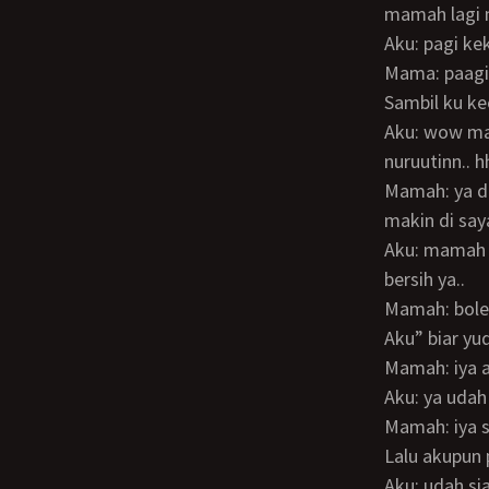
mamah lagi m
Aku: pagi k
Mama: paag
Sambil ku k
Aku: wow mamah ini penurut banget ya anaknya nyuruh telanjang eeh trrnyataa
nuruutinn.. h
Mamah: ya dong mammah harus turutin kemauan anak mamah dong biar mamahnya
makin di say
Aku: mamah sayang ntar sore bulu meme mamah yuda cukurin botoakin sampe
bersih ya..
Mamah: bole
Aku” biar y
Mamah: iy
Aku: ya uda
Mamah: iya
Lalu akupu
Aku: udah s