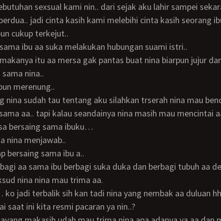
utuhan sexsual kami nin.. dari sejak aku lahir sampei seka
erdua.. jadi cinta kasih kami melebihi cinta kasih seorang ib
pun cukup terkejut..
aa sama ibu aa suka melakukan hubungan suami istri..
 sama nina..
a pun merenung..
sama aa.. tapi kalau seandainya nina masih mau mencintai 
isa bersaing sama ibuku…
ga nina menjawab..
iap bersaing sama ibu a..
berbagi aa sama ibu berbagi suka duka dan berbagi tubuh aa 
aksud nina nina mau trima aa.
a… ko jadi terbalik sih kan tadi nina yang nembak aa duluan h
lai saat ini kita resmi pacaran ya nin..?