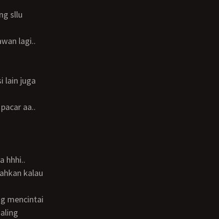
pacar aa..
a hhhi..
aling