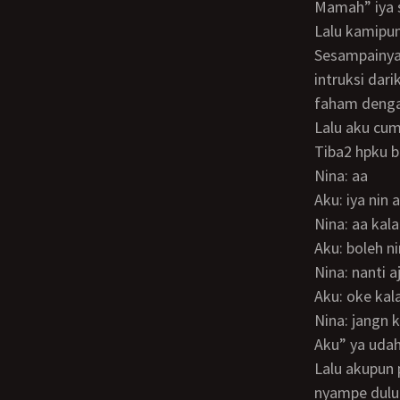
Mamah” iya 
Lalu kamipun
Sesampainya di tempat krja ku lihat anak buahku sudah kumpul semua menunggu
intruksi dar
faham dengan
Lalu aku cu
Tiba2 hpku 
Nina: aa
Aku: iya nin 
Nina: aa ka
Aku: boleh 
Nina: nanti
Aku: oke ka
Nina: jangn
Aku” ya uda
Lalu akupun pergi buat menemui nina.. sesampainya di ******** ternyata nina sudah
nyampe dulu