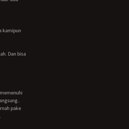
angsung..
.