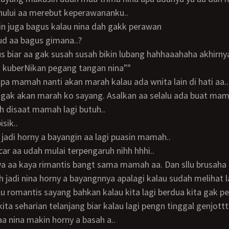
ului aa merebut keperawananku..
 nin juga bagus kalau nina dah gakk perawan
ud aa bagus gimana..?
 kuberNikan pegang tangan nina""
a apa mamah nanti akan marah kalau ada wnita lain di hati aa..
 disaat mamah lagi butuh..
isik..
na jadi horny a bayangin aa lagi puasin mamah..
acar aa udah mulai terpengaruh nihh hhhi..
jadi nina horny a bayangnnya apalagi kalau sudah melihat l
ita seharian telanjang biar kalau lagi pengn tinggal genjottt
 aa nina makin horny a basah a..