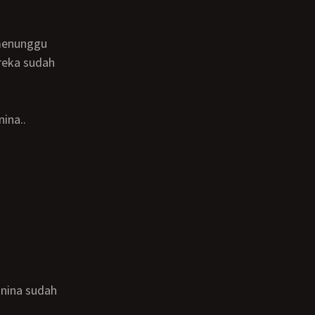
reka sudah
ina..