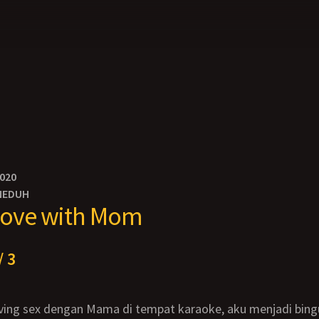
2020
NEDUH
n love with Mom
/ 3