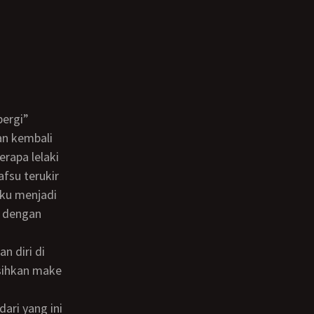
pergi”
erapa lelaki
fsu terukir
iku menjadi
a dengan
sihkan make