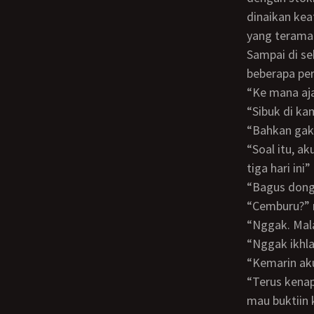
dinaikan kea
yang teramat
Sampai di sebuah resto memesan beberapa jenis makanan dan mulai makan dengan
beberapa per
“ke mana a
“sibuk di k
“bahkan ga
“soal itu, aku minta maaf. Aku salah. Aku sedang berkencan dengan seorang cewek
tiga hari ini”
“bagus don
“cemburu?”
“nggak. Ma
“nggak ikh
“kemarin 
“terus kenapa harus rela aku kencan dengan cewek lain. Aku bahkan nolak dia karena
mau buktiin 