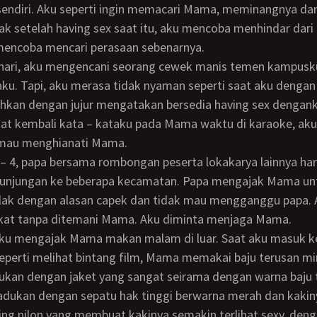
endiri. Aku seperti ingin memacari Mama, meminangnya dan
ak setelah having sex saat itu, aku mencoba menhindar dari
encoba mencari perasaan sebenarnya.
aku. Tapi, aku merasa tidak nyaman seperti saat aku denga
hkan dengan jujur mengatakan bersedia having sex denganku
at kembali kata – kataku pada Mama waktu di karaoke, aku
 mau menghianati Mama.
unjungan ke beberapa kecamatan. Papa mengajak Mama untu
k dengan alasan capek dan tidak mau mengganggu papa. 
kat tanpa ditemani Mama. Aku diminta menjaga Mama.
perti melihat bintang film, Mama memakai baju terusan mi
ukan dengan jaket yang sangat seirama dengan warna baju 
adukan dengan sepatu hak tinggi berwarna merah dan kakin
ng nilon yang membuat kakinya semakin terlihat sexy, den