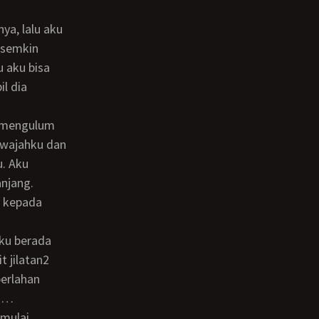
 semkin
 aku bisa
l dia
 wajahku dan
. Aku
njang.
t jilatan2
perlahan
ma…