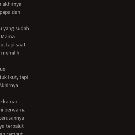
 akhirnya
 papa dan
n Mama.
, tapi saat
 memilih
k ikut, tapi
Akhirnya
ni berwarna
terusannya
ya terbalut
gan rambut