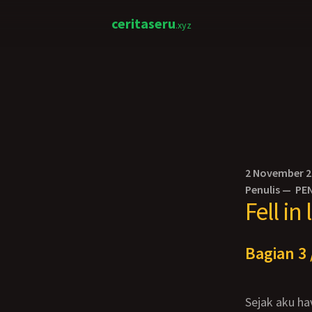
ceritaseru
.xyz
2 November 
Penulis —
PE
Fell i
Bagian 3 
Sejak aku having sex dengan Mama di tempat karaoke, aku menjadi bingung dengan