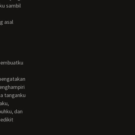
aku sambil
menghampiri
ua tanganku
aku,
buhku, dan
edikit