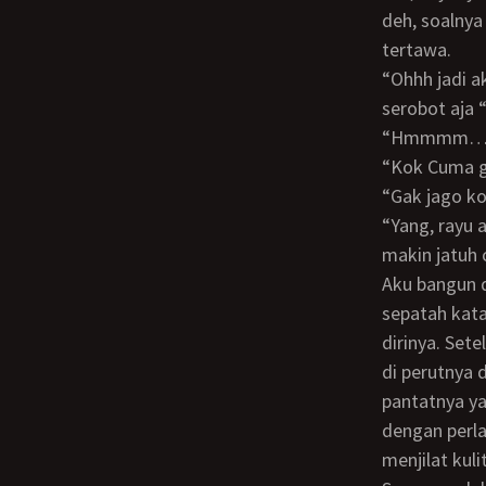
deh, soalnya
tertawa.
“ohhh jadi aku bikin kamu horny ya? Ah, biasanya juga kalo horny langsung asal
serobot aja
“hmmmm…
“kok Cuma 
“gak jago k
“yang, rayu aku dong..” kata Mama sambil senyum genit. Senyum yang membuatku
makin jatuh 
Aku bangun dari ranjang dan berjalan perlahan mendekatinya. Dia tidak mengatakan
sepatah kata
dirinya. Set
di perutnya
pantatnya ya
dengan perl
menjilat kul