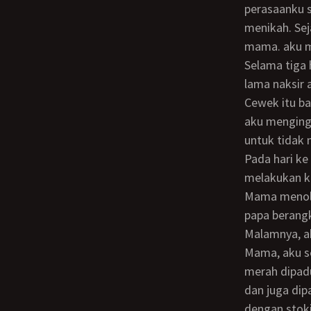
perasaanku s
menikah. Sej
mama. aku m
Selama tiga hari, aku mengencani seorang cewek manis temen kampusku yang sudah
lama naksir 
Cewek itu ba
aku menging
untuk tidak
Pada hari ke – 4, papa bersama rombongan peserta lokakarya lainnya harus
melakukan k
Mama menola
papa berang
Malamnya, aku mengajak Mama makan malam di luar. Saat aku masuk ke kamar
Mama, aku se
merah dipad
dan juga dip
dengan stoki