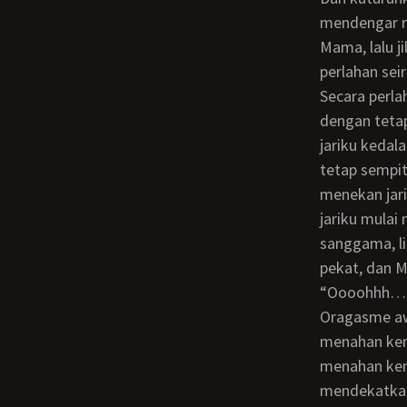
mendengar ri
Mama, lalu j
perlahan sei
Secara perlahan kumasukan satu jariku kedalam vaginanya yang sudah sangat basah,
dengan tetap
jariku kedal
tetap sempit
menekan jari
jariku mulai
sanggama, li
pekat, dan 
“Oooohhh…
Oragasme awal yang dia rasakan membuat tubuhnya agak sedikit mengejang
menahan keni
menahan keni
mendekatkan