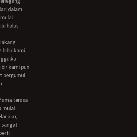
dari dalam
 mulai
lu halus
 bibir kami
nggulku
ibir kami pun
ut bergumul
u
u mulai
elanaku,
n sangat
perti