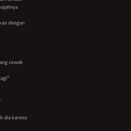
wajahnya
lagi”
”