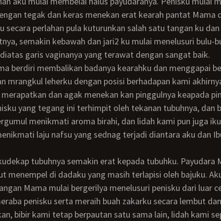
 dengan tegak dan keras menekan erat kearah pantat Mama 
lu secara perlahan pula kuturunkan salah satu tangan ku dan
nya, semakin kebawah dan jari2 ku mulai menelusuri bulu-bu
diatas garis vaginanya yang terawat dengan sangat baik.
n mrangkul leherku dengan posisi berhadapan kami akhirnya
a merapatkan dan agak menekan kan pinggulnya keapada pi
isku yang tegang ini terhimpit oleh tekanan tubuhnya, dan b
rgumul menikmati aroma birahi, dan lidah kami pun juga ik
enikmati laju nafsu yang sednag terjadi diantara aku dan Ib
t menempel di dadaku yang masih terlapisi oleh bajuku. Ak
ngan Mama mulai bergerilya menelusuri penisku dari luar c
eraba penisku serta meraih buah zakarku secara lembut da
n, bibir kami tetap berpautan satu sama lain, lidah kami se