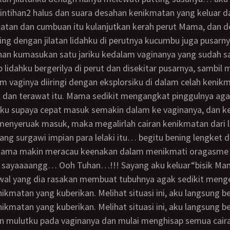
ntihan2 halus dan suara desahan kenikmatan yang keluar da
ilatan dan cumbuan itu kulanjutkan kerah perut Mama, dan 
ring dengan jilatan lidahku di perutnya kucumbu juga pusarny
 lidahku bergerilya di perut dan disekitar pusarnya, sambi
am vaginya diiringi dengan eksplorsiku di dalam celah kenik
 dan terawat itu. Mama sedikit mengangkat pinggulnya aga
ku supaya cepat masuk semakin dalam ke vaginanya, dan ke
 menyeruak masuk, maka megalirlah cairan kenikmatan dari l
ang surgawi impian para lelaki itu… begitu bening lengket 
Mama makin meracau keenakan dalam menikmati oragasme 
 sayaaaangg… Ooh Tuhan…!!! Sayang aku keluar“bisik Ma
kmatan yang kuberikan. Melihat situasi ini, aku langsung b
kmatan yang kuberikan. Melihat situasi ini, aku langsung b
 mulutku pada vaginanya dan mulai menghisap semua cair