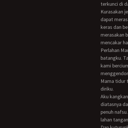
terkunci di 
Kurasakan jemeri Mama mencari resleting celanaku dan mulai membukanya, lalu aku
dapat meras
keras dan be
merasakan b
mencakar har
Perlahan Mama mulai jongkok hendak membuka resleting celanaku dan mengulum
batangku. T
kami bercium
menggendong 
Mama tidur terlentang pasrah menyerahkan sepenuhnya dirnya tubuhnya kepada
diriku.
aku kangkangi dia, tubuhnya berada diatara kedua kakiku dimana tubuh ku berada
diatasnya da
penuh nafsu.
lahan tanga
dan kuturunkan jilatanku denagn hanya melewati putting susunya… aku mulai