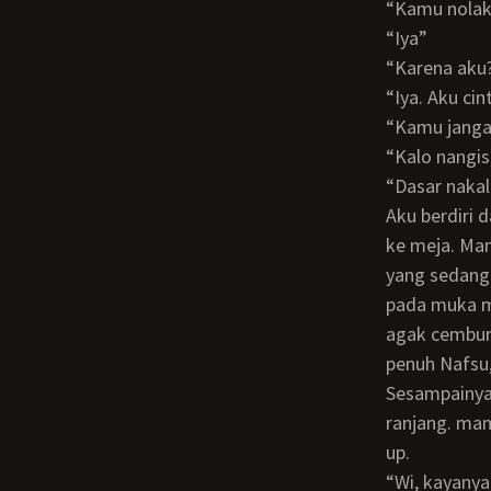
“kamu nola
“iya”
“karena aku
“iya. Aku 
“kamu jang
“kalo nan
“dasar nak
Aku berdiri dari bangku ku dan beranjak kea rah kasir untuk membayar dan kembali
ke meja. Mam
yang sedang
pada muka me
agak cembur
penuh Nafsu
Sesampainya di hotel, kami masuk kamar dan aku langsung membaringkan diri di
ranjang. ma
up.
“wi, kayanya malam ini kamu harus memakai pakaian yang jauh berbeda dari yang ini