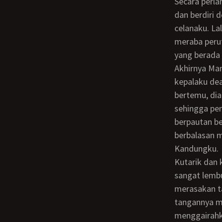
Secara perlahan aku mulai membelai halus payudaranya. Penisku mulai menegang
dan berdiri
celanaku. La
meraba perut
yang berada 
Akhirnya Mama berdiri membalikan badanya kearahku dan menggapai belakang
kepalaku dea
bertemu, di
sehingga pen
berpautan be
berbalasan m
Kandungku.
Kutarik dan kudekap tubuhnya semakin erat kepada tubuhku. Payudara Mama terasa
sangat lembu
merasakan ta
tangannya m
menggairahka