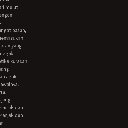
ri mulut
dengan
a..
l memasukan
matan yang
r agak
tika kurasan
iang
dan agak
awalnya.
ma.
eranjak dan
eranjak dan
an