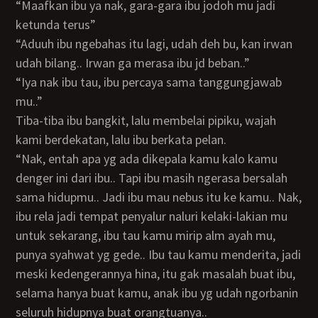
“Maafkan ibu ya nak, gara-gara ibu jodoh mu jadi
ketunda terus”
“Aduuh ibu ngebahas itu lagi, udah deh bu, kan irwan
udah bilang.. Irwan ga merasa ibu jd beban..”
“Iya nak ibu tau, ibu percaya sama tanggungjawab
mu..”
Tiba-tiba ibu bangkit, lalu membelai pipiku, wajah
kami berdekatan, lalu ibu berkata pelan.
“Nak, entah apa yg ada dikepala kamu kalo kamu
denger ini dari ibu.. Tapi ibu masih ngerasa bersalah
sama hidupmu.. Jadi ibu mau nebus itu ke kamu.. Nak,
ibu rela jadi tempat penyalur naluri kelaki-lakian mu
untuk sekarang, ibu tau kamu mirip alm ayah mu,
punya syahwat yg gede.. Ibu tau kamu menderita, jadi
meski kedengerannya hina, itu gak masalah buat ibu,
selama hanya buat kamu, anak ibu yg udah ngorbanin
seluruh hidupnya buat orangtuanya..