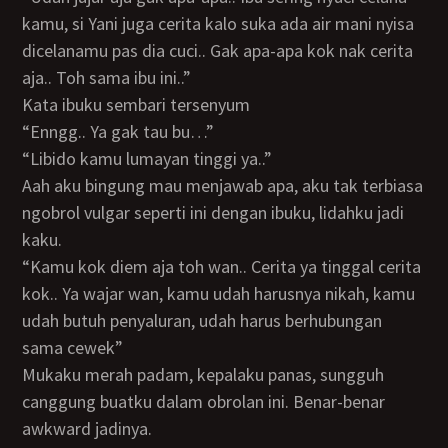
kamu, si Yani juga cerita kalo suka ada air mani nyisa
dicelanamu pas dia cuci.. Gak apa-apa kok nak cerita
aja.. Toh sama ibu ini..”
Kata ibuku sembari tersenyum
“Enngg.. Ya gak tau bu…”
“Libido kamu lumayan tinggi ya..”
Aah aku bingung mau menjawab apa, aku tak terbiasa
ngobrol vulgar seperti ini dengan ibuku, lidahku jadi
kaku.
“Kamu kok diem aja toh wan.. Cerita ya tinggal cerita
kok.. Ya wajar wan, kamu udah harusnya nikah, kamu
udah butuh penyaluran, udah harus berhubungan
sama cewek”
Mukaku merah padam, kepalaku panas, sungguh
canggung buatku dalam obrolan ini. Benar-benar
awkward jadinya.