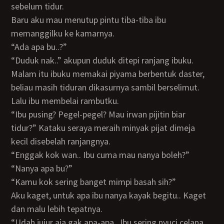
sebelum tidur.
Baru aku mau menutup pintu tiba-tiba ibu
memanggilku ke kamarnya.
“Ada apa bu..?”
“Duduk nak..” akupun duduk ditepi ranjang ibuku.
Malam itu ibuku memakai piyama berbentuk daster,
beliau masih tiduran dikasurnya sambil berselimut.
Lalu ibu membelai rambutku.
“Ibu pusing? Pegel-pegel? Mau irwan pijitin biar
tidur?” Kataku seraya meraih minyak pijat dimeja
kecil disebelah ranjangnya.
“Enggak kok wan.. Ibu cuma mau nanya boleh?”
“Nanya apa bu?”
“Kamu kok sering banget mimpi basah sih?”
Aku kaget, untuk apa ibu nanya kayak begitu.. Kaget
dan malu lebih tepatnya.
“Udah jujur aja gak apa-apa.. Ibu sering nyuci celana