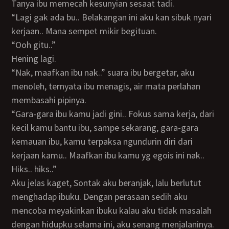
Tanya ibu memecah kesunyian sesaat tadi.
“Lagi gak ada bu.. Belakangan ini aku kan sibuk nyari
kerjaan.. Mana sempet mikir begituan.
“Ooh gitu..”
Hening lagi.
“Nak, maafkan ibu nak..” suara ibu bergetar, aku
menoleh, ternyata ibu menagis, air mata perlahan
membasahi pipinya.
“Gara-gara ibu kamu jadi gini.. Fokus sama kerja, dari
kecil kamu bantu ibu, sampe sekarang, gara-gara
kemauan ibu, kamu terpaksa ngundurin diri dari
kerjaan kamu.. Maafkan ibu kamu yg egois ini nak..
Hiks.. hiks..”
Aku jelas kaget, Sontak aku beranjak, lalu berlutut
menghadap ibuku. Dengan perasaan sedih aku
mencoba meyakinkan ibuku kalau aku tidak masalah
dengan hidupku selama ini, aku senang menjalaninya.