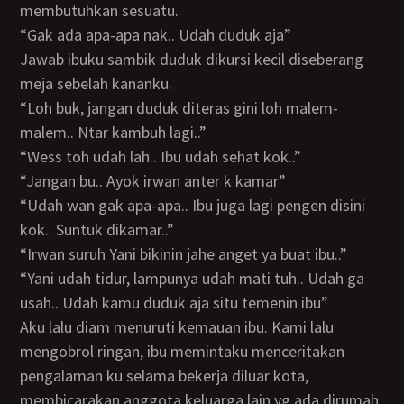
membutuhkan sesuatu.
“Gak ada apa-apa nak.. Udah duduk aja”
Jawab ibuku sambik duduk dikursi kecil diseberang
meja sebelah kananku.
“Loh buk, jangan duduk diteras gini loh malem-
malem.. Ntar kambuh lagi..”
“Wess toh udah lah.. Ibu udah sehat kok..”
“Jangan bu.. Ayok irwan anter k kamar”
“Udah wan gak apa-apa.. Ibu juga lagi pengen disini
kok.. Suntuk dikamar..”
“Irwan suruh Yani bikinin jahe anget ya buat ibu..”
“Yani udah tidur, lampunya udah mati tuh.. Udah ga
usah.. Udah kamu duduk aja situ temenin ibu”
Aku lalu diam menuruti kemauan ibu. Kami lalu
mengobrol ringan, ibu memintaku menceritakan
pengalaman ku selama bekerja diluar kota,
membicarakan anggota keluarga lain yg ada dirumah