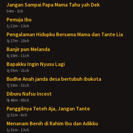
Jangan Sampai Papa Mama Tahu yah Dek
54m - 3ch
Pemuja Ibu
1j 12m - 13ch
Pengalaman Hidupku Bersama Mama dan Tante Lia
3j 27m - 20ch
Banjir pun Melanda
8j 16m - 11ch
Bapakku Ingin Nyusu Lagi
3j 55m - 21ch
Budhe Anah janda desa bertubuh ibukota
7j 18m - 51ch
Diburu Nafsu Incest
9j 48m - 65ch
Panggilnya Teteh Aja, Jangan Tante
2j 51m - 8ch
Menanam Benih di Rahim Ibu dan Adikku
1j 31m - 13ch