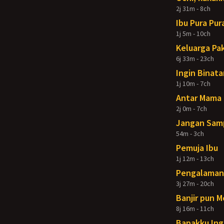
2j 31m - 8ch
Ibu Pura Pur
1j 5m - 10ch
Keluarga Pak
6j 33m - 23ch
Ingin Binata
1j 10m - 7ch
Antar Mama 
2j 0m - 7ch
Jangan Samp
54m - 3ch
Pemuja Ibu
1j 12m - 13ch
Pengalaman 
3j 27m - 20ch
Banjir pun 
8j 16m - 11ch
Bapakku Ing