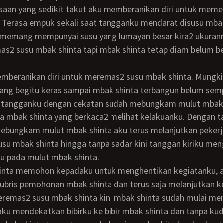
 Terasa empuk sekali saat tangganku mendarat disusu mbak
 memang mempunyai susu yang lumayan besar kira2 ukurann
as2 susu mbak shinta tapi mbak shinta tetap diam belum b
ang begitu keras sampai mbak shinta terbangun belum se
ak tangganku dengan cekatan sudah mebungkam mulut mbak 
 mbak shinta yang berkaca2 melihat kelakuanku. Dengan ta
mebungkam mulut mbak shinta aku terus melanjutkan peker
su mbak shinta hingga tanpa sadar kini tanggan kiriku me
 pada mulut mbak shinta.
ubris pemohonan mbak shinta dan terus saja melanjutkan k
eremas2 susu mbak shinta kini mbak shinta sudah mulai me
ku mendekatkan bibirku ke bibir mbak shinta dan tanpa ku