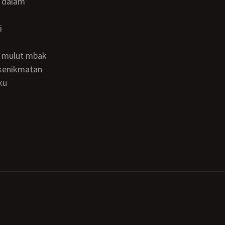
t dalam
a mulut mbak
 kenikmatan
ku