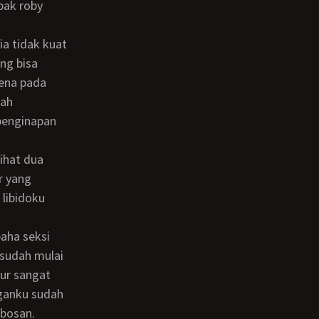
pak roby
ang bisa
rena pada
lah
penginapan
r yang
 libidoku
 sudah mulai
ur sangat
gganku sudah
 bosan.