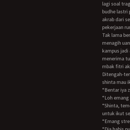
lagi soal tr
budhe lastri 
akrab dari s
pekerjaan r
Tak lama berselang mas agung dan mbak fitri ditugaskan oleh pakdhe untuk
menagih uang
kampus jadi 
menerima tug
mbak fitri ak
Ditengah-tengah perjalanan mbak fitri tiba-tiba bilang kepadaku kalau temennya
shinta mau i
“Bentar iy
“Loh eman
“Shinta, temen mbak sekantor dia lagi stres zak kasihan makannya mbak ngajak dia
untuk ikut se
“Emang str
“Dia habis