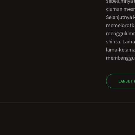
sebelumnya 
ciuman mesr
Selanjutnya kami berdua membuka pakaian kita masing2 saat aku selesai
memelorotka
menggulumny
shinta. Lam
lama-kelama
membanggunk
LANJUT 