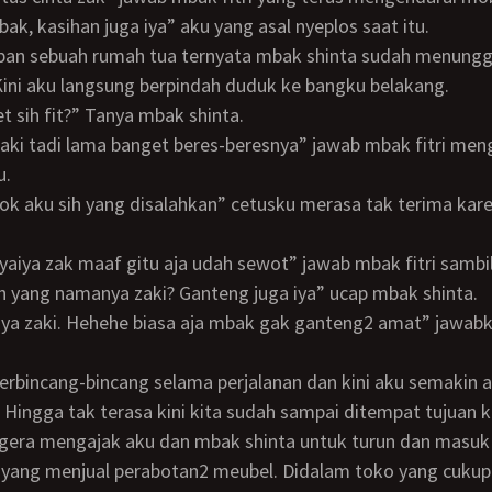
 mbak, kasihan juga iya” aku yang asal nyeplos saat itu.
 Kini aku langsung berpindah duduk ke bangku belakang.
et sih fit?” Tanya mbak shinta.
u.
 iyaiya zak maaf gitu aja udah sewot” jawab mbak fitri samb
 toh yang namanya zaki? Ganteng juga iya” ucap mbak shinta.
 Hingga tak terasa kini kita sudah sampai ditempat tujuan k
segera mengajak aku dan mbak shinta untuk turun dan masu
yang menjual perabotan2 meubel. Didalam toko yang cukup 