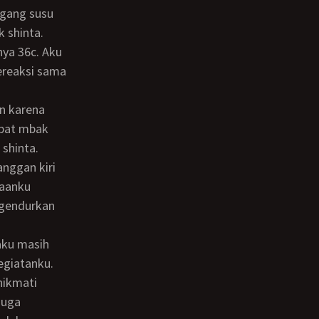
 shinta.
ya 36c. Aku
ereaksi sama
mpat mbak
shinta.
nggan kiri
jaanku
ngendurkan
egiatanku.
nikmati
duga