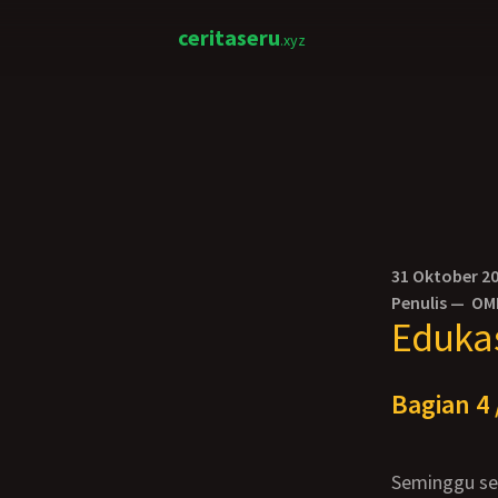
ceritaseru
.xyz
31 Oktober 2
Penulis —
OM
Edukas
Bagian 4 
Seminggu setelah tragedi itu aku dan budhe lastri sepakat untuk tidak mengingat2