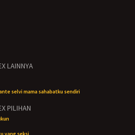
EX LAINNYA
ante selvi mama sahabatku sendiri
EX PILIHAN
ukun
u yang seksi