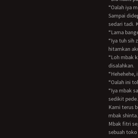
“Oalah iya
Sampai didepan sebuah rumah tua ternyata mbak shinta sudah menunggu kami
sedari tadi.
“Lama bang
“Iya tuh sih zaki tadi lama banget beres-beresnya” jawab mbak fitri mengkambing
hitamkan ak
“Loh mbak kok aku sih yang disalahkan” cetusku merasa tak terima karena telah
disalahkan.
“Hehehehe,
“Oalah ini
“Iya mbak saya zaki. Hehehe biasa aja mbak gak ganteng2 amat” jawabku dengan
sedikit pede.
Kami terus berbincang-bincang selama perjalanan dan kini aku semakin akrab dengan
mbak shinta.
Mbak fitri 
sebuah toko 