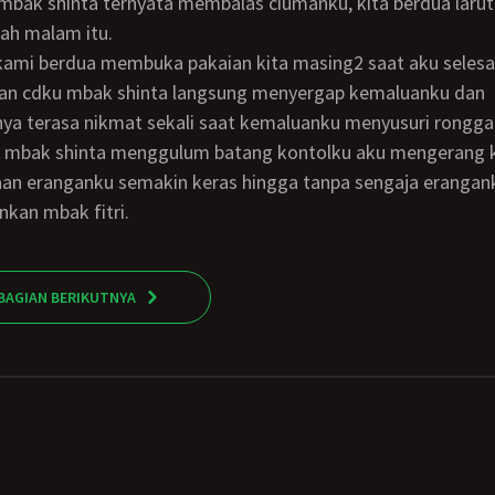
mbak shinta ternyata membalas ciumanku, kita berdua laru
ah malam itu.
n cdku mbak shinta langsung menyergap kemaluanku dan
a terasa nikmat sekali saat kemaluanku menyusuri rongg
a mbak shinta menggulum batang kontolku aku mengerang
an eranganku semakin keras hingga tanpa sengaja erangan
an mbak fitri.
BAGIAN BERIKUTNYA