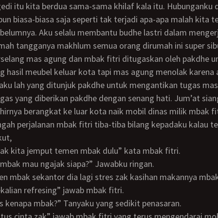
agedi itu kita berdua sama-sama khilaf kala itu. Hubunganku
pun biasa-biasa saja seperti tak terjadi apa-apa malah kita te
ebelumnya. Aku selalu membantu budhe lastri dalam menger
umah tangganya makhlum semua orang dirumah ini super sib
 hasil meubel keluar kota tapi mas agung menolak karena 
aku lah yang ditunjuk pakdhe untuk mengantikan tugas mas
as yang diberikan pakdhe dengan senang hati. Jum’at sian
hirnya berangkat ke luar kota naik mobil dinas milik mbak fit
kut,
a zak kita jemput temen mbak dulu” kata mbak fitri.
g mbak mau ngajak siapa?” Jawabku ringan.
kalian refresing” jawab mbak fitri.
es kenapa mbak?” Tanyaku yang sedikit penasaran.
 putus cinta zak” jawab mbak fitri yang terus mengendarai mob