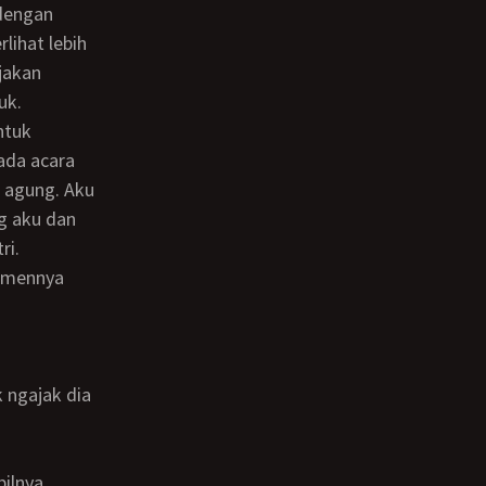
 dengan
rlihat lebih
jakan
uk.
ada acara
 agung. Aku
g aku dan
ri.
ilnya.