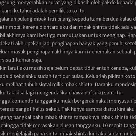
angsung menyerahkan surat yang dikasih oleh pakde kepada 
u kami ketahui adalah pemilik toko itu.
yetir mobil karena diantara aku dan mbak shinta tidak ada y
bil akhirnya kami bertiga memutuskan untuk menginap. Ka
dekati akhir pekan jadi penginapan banyak yang penuh, sete
 keluar masuk penginapan akhirnya kami menemukan sebuah 
rsisa 1 kamar saja.
ada disebelahku sudah tertidur pulas. Keluarlah pikiran koto
u melihat tubuh sintal milik mbak shinta. Darahku mendesir
 tak bisa lagi mengendalikan hawa nafsuku saat itu.
terasa sangat halus sekali. Tak hanya sampai disitu kini aku
gang pangkal paha mbak shinta tampaknya mbak shinta tid
 sehingga tidak merasakan elusan tangganku. 10 menit tan
ik menjelajaih paha sintal mbak shinta kini aku sudah mulai