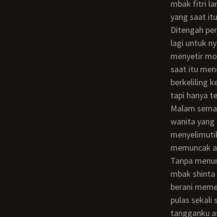
mbak fitri l
yang saat it
Ditengah perjalanan pulang mbak fitri bilang kepada kami berdua kalau dia tidak kuat
lagi untuk n
menyetir mo
saat itu men
berkeliling
tapi hanya te
Malam semakin larut aku masih saja belum dapat tidur entah kenapa, kulihat dua
wanita yang 
menyelimutik
memuncak aku
Tanpa menunggu komando tangganku mulai bergerak nakal menyusuri paha seksi
mbak shinta 
berani meme
pulas sekali
tangganku as