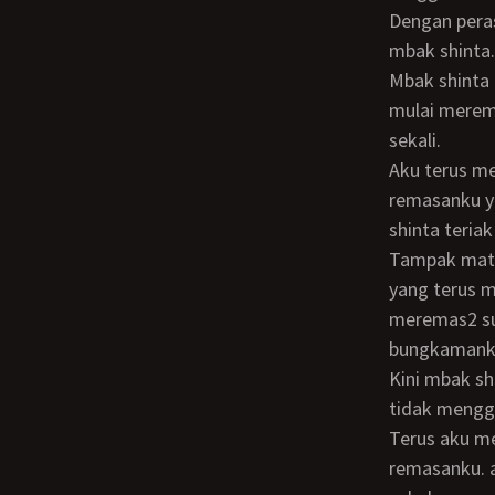
Dengan perasaan yang sedikit takut aku memberanikan diri untuk memegang susu
mbak shinta.
Mbak shinta
mulai merem
sekali.
Aku terus memberanikan diri untuk meremas2 susu mbak shinta. Mungkin karena
remasanku y
shinta teri
Tampak mata
yang terus 
meremas2 su
bungkamanku
Kini mbak shinta memohon kepadaku untuk menghentikan kegiatanku, aku masih
tidak mengg
Terus aku m
remasanku. a