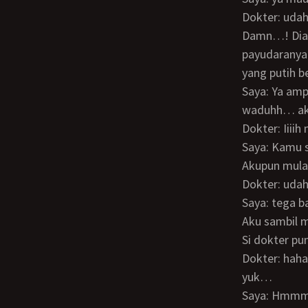
Dokter: ud
Damn…! Dia sengaja banget buka kancing dasternya dan ngeliatin belahan
payudaranya 
yang putih b
Saya: Ya ampunnn dok… mulus bangettt sih… stoppp jangan siksa saya dok…
waduhh… aku 
Dokter: Iiiih
Saya: Kamu
Akupun mula
Dokter: uda
Saya: tega 
Aku sambil
Si dokter 
Dokter: hahahaha suruh siapa liat2… emang enak kentang weeekkkk.. udah ah tidur
yuk…
Saya: Hmm