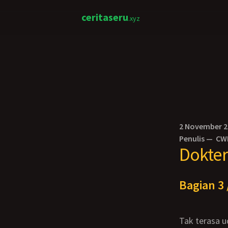
ceritaseru
.xyz
2 November 
Penulis —
CW
Dokter
Bagian 3 
Tak terasa udah 5 hari jalanin aktifitas di ibukota, selama itu entah kenapa frekuensi