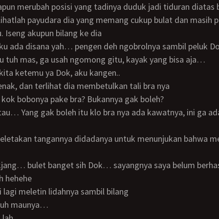
ihatlah payudara dia yang memang cukup bulat dan masih p
u. Iseng akupun bilang ke dia
 aku ada disana yah… pengen deh ngobrolnya sambil peluk 
mu tuh mas, ga usah ngomong gitu, kayak yang bisa aja…
 kita ketemu ya Dok, aku kangen..
jenak, dan terlihat dia membetulkan tali bra nya
r kok bobonya pake bra? Bukannya gak boleh?
h hehehe
li lagi meletin lidahnya sambil bilang
uuuh maunya…
u lah…