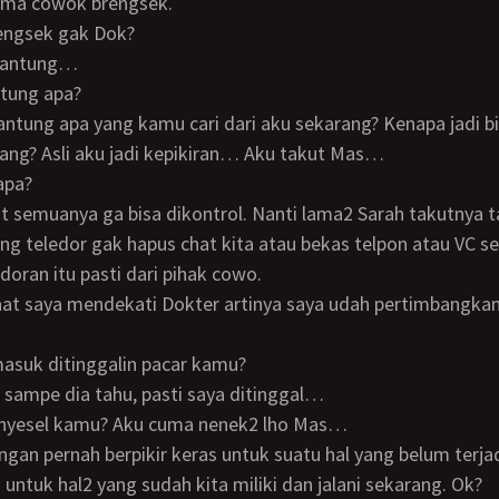
sama cowok brengsek.
rengsek gak Dok?
rgantung…
ntung apa?
arang? Asli aku jadi kepikiran… Aku takut Mas…
apa?
ng teledor gak hapus chat kita atau bekas telpon atau VC se
doran itu pasti dari pihak cowo.
masuk ditinggalin pacar kamu?
lo sampe dia tahu, pasti saya ditinggal…
k nyesel kamu? Aku cuma nenek2 lho Mas…
 untuk hal2 yang sudah kita miliki dan jalani sekarang. Ok?