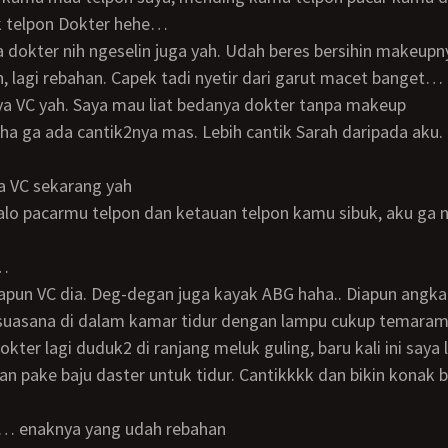
ak telpon Dokter hehe…
a dokter nih ngeselin juga yah. Udah beres bersihin makeupn
h, lagi rebahan. Capek tadi nyetir dari garut macet banget…
aya VC yah. Saya mau liat bedanya dokter tanpa makeup
ya VC sekarang yah
p…
 suasana di dalam kamar tidur dengan lampu cukup temaram,
okter lagi duduk2 di ranjang meluk guling, baru kali ini saya l
n pake baju daster untuk tidur. Cantikkkk dan bikin konak 
h… enaknya yang udah rebahan