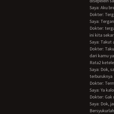
disepelein 
Saya: Aku b
Dokter: Te
Saya: Terga
Dokter: tergantung apa yang kamu cari dari aku sekarang? Kenapa jadi bisa senekat
ini kita sek
Saya: Takut 
Dokter: Takut semuanya ga bisa dikontrol. Nanti lama2 Sarah takutnya tahu, entah
dari kamu ya
Rata2 ketele
Saya: Dok, saat saya mendekati Dokter artinya saya udah pertimbangkan resiko
terburuknya
Dokter: Ter
Saya: Ya ka
Dokter: Ga
Saya: Dok, jangan pernah berpikir keras untuk suatu hal yang belum terjadi.
Bersyukurlah