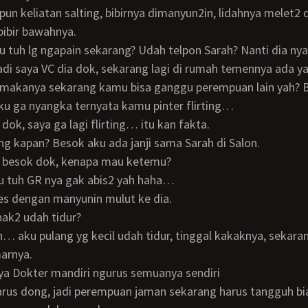
 bibir bawahnya.
u tuh lg ngapain sekarang? Udah telpon Sarah? Nanti dia nya
tadi saya VC dia dok, sekarang lagi di rumah temennya ada ya
u ga nyangka ternyata kamu pinter flirting…
 dok, saya ga lagi flirting… itu kan fakta.
ang kapan? Besok aku ada janji sama Sarah di Salon.
ng besok dok, kenapa mau ketemu?
mu tuh GR nya gak abis2 yah haha…
les dengan manyunin mulut ke dia.
anak2 udah tidur?
arnya.
 ya Dokter mandiri ngurus semuanya sendiri