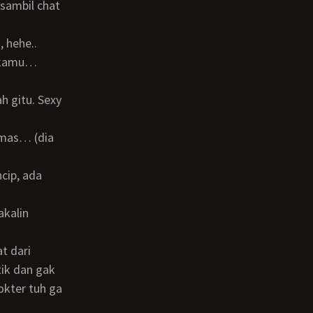
, hehe..
tik dan gak
okter tuh ga