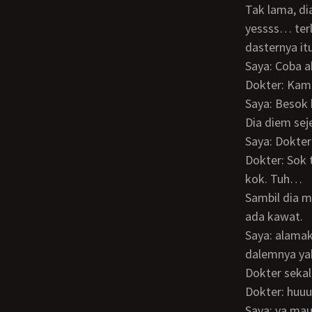
Tak lama, diapun merubah posisi yang tadinya duduk jadi tiduran diatas bantal dan
yessss… terl
dasternya it
Saya: Coba
Dokter: Ka
Saya: Besok
Dia diem se
Saya: Dokte
Dokter: Sok tau… Yang gak boleh itu klo bra nya ada kawatnya, ini ga ada kawatnya
kok. Tuh…
Sambil dia meletakan tangannya didadanya untuk menunjukan bahwa memang ga
ada kawat.
Saya: alamakjang… bulet banget sih Dok… sayangnya saya belum berhasil liat
dalemnya ya
Dokter seka
Dokter: hu
Saya: ya ma