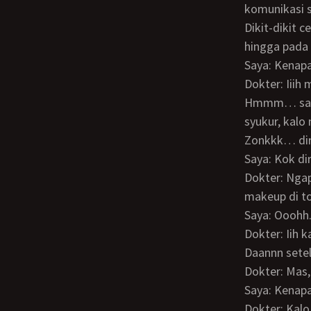
komunikasi s
Dikit-dikit cek status dia, comment. Saya juga share foto2 kegiatan saya ke dia. Dan
hingga pada 
Saya: Kenap
Dokter: Iiih
Hmmm… saya pikir ga ada salahnya saya ngetest buat VC ah. Kalo diangkat ya
syukur, kalo
Zonkkk… di
Saya: Kok d
Dokter: Ngapain VC sih? Kan bisa jwb aja lagi dmn gitu, aku nanggung sambil bersihin
makeup di to
Saya: Ooohh
Dokter: Ii
Daannn sete
Dokter: Mas
Saya: Kena
Dokter: Kalo kamu mau telpon saya, mending kamu telpon pacar kamu dulu. Minta