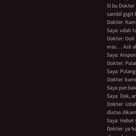
Si bu Dokter pun keliatan salting, bibirnya dimanyun2in, lidahnya melet2 dan sesekali
sambil gigit
Dokter: Kam
Saya: udah 
Dokter: Ooh makanya sekarang kamu bisa ganggu perempuan lain yah? Bandel kamu
mas… Asli ak
Saya: Ampun
Dokter: Pul
Saya: Pula
Dokter: ka
Saya pun ba
Saya: Dok, 
Dokter: Udah… aku pulang yg kecil udah tidur, tinggal kakaknya, sekarang dia lagi
diatas dikam
Saya: Hebat
Dokter: ya harus dong, jadi perempuan jaman sekarang harus tangguh biar gak