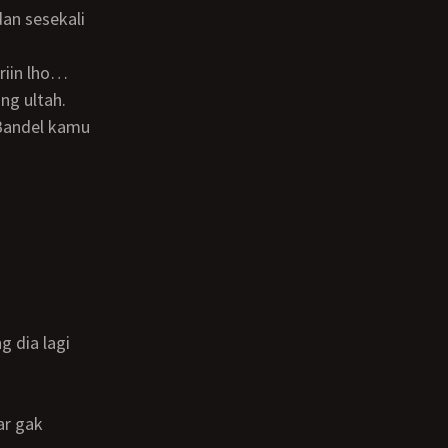
riin lho…
ng ultah.