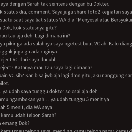
aya dengan Sarah tak seintens dengan bu Dokter.
suatu saat saya liat status WA dia “Menyesal atau Bersyuku
a Dok, kok statusnya gitu?
 mau tau aja deh. Lagi dimana ini?
 nggak juga ga ada ruginya.
reject VC dari saya duuuhh…
ireject? Katanya mau tau saya lagi dimana?
ilet.
.. ya udah saya tunggu dokter selesai aja deh
h kamu ngambekan yah… ya udah tunggu 5 menit ya
lah 5 menit, dia WA saya
, kamu udah telpon Sarah?
pa emang Dok?