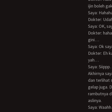
ijin boleh g
Saya: Hahah
Dokter: Uda
Saya: OK, s
Dokter: hahaha ga ada cantik2nya mas. Lebih cantik Sarah daripada aku. Udah peot
gini…
Saya: Ok sa
Dokter: Eh kalo pacarmu telpon dan ketauan telpon kamu sibuk, aku ga nanggung
yah…
Saya: Siipp
Akhirnya sayapun VC dia. Deg-degan juga kayak ABG haha.. Diapun angkat VC saya
dan terlihat
gelap juga. D
rambutnya da
aslinya.
Saya: Waah