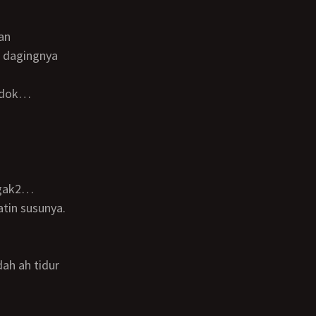
n dagingnya
nggak2…
atin susunya.