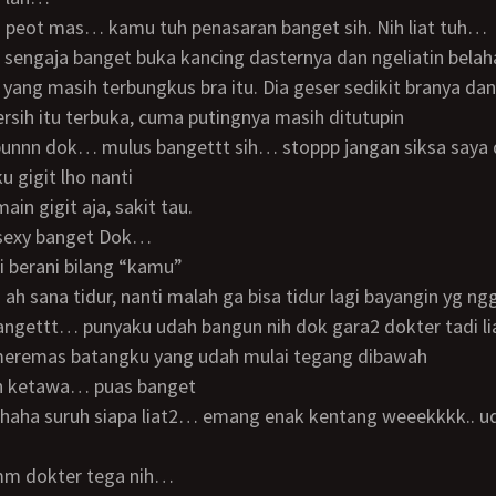
ah peot mas… kamu tuh penasaran banget sih. Nih liat tuh…
yang masih terbungkus bra itu. Dia geser sedikit branya da
ersih itu terbuka, cuma putingnya masih ditutupin
gigit lho nanti
 main gigit aja, sakit tau.
 sexy banget Dok…
i berani bilang “kamu”
h ah sana tidur, nanti malah ga bisa tidur lagi bayangin yg 
bangettt… punyaku udah bangun nih dok gara2 dokter tadi li
 meremas batangku yang udah mulai tegang dibawah
pun ketawa… puas banget
mm dokter tega nih…