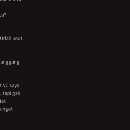
ya?
 tapi gak
iat
banget