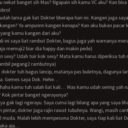
obrol
n udah lama gak liat Dokter bberapa hari ini. Kangen juga saya
 yang kamu kangen dari aku?
ja memuji2 biar dia happy dan makin pede)
sambil pegang2 rambutnya)
nya. Gemes saya Dok. Hehe…
 Kok pintar banget ngerayunya?
in pintar, dokter juga rajin rawat tubuhnya. Wangi, masih can
 muda. Malah lebih mempesona Dokter, saya tiap kali liat D
suka aja…