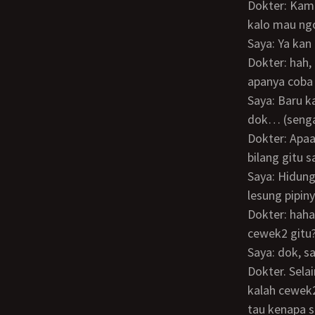
Dokter: Kamu nekat banget sih Mas? Ngapain sih kamu VC aku? Kan bisa sambil chat
kalo mau ng
Saya: Ya ka
Dokter: hah, kangen? Ya ampunnn kangen kenapa? Kan aku bukan pacar kamu…
apanya coba
Saya: Baru kali ini saya liat rambut Dokter, bagus juga yah warnanya merah gitu. Sexy
dok… (senga
Dokter: Apaan sexy? Udah tuir kok sexy? Mata kamu harus diperiksa tuh mas… (dia
bilang gitu 
Saya: Hidung dokter tuh bagus lancip, matanya pas buletnya, dagunya lancip, ada
lesung pipi
Dokter: hahahaha kamu tuh salah liat kali… Mas kamu udah sering yah nakalin
cewek2 gitu?
Saya: dok, saya gak lagi ngerayu. Saya cuma lagi bilang apa yang saya lihat dari
Dokter. Sela
kalah cewek2
tau kenapa 