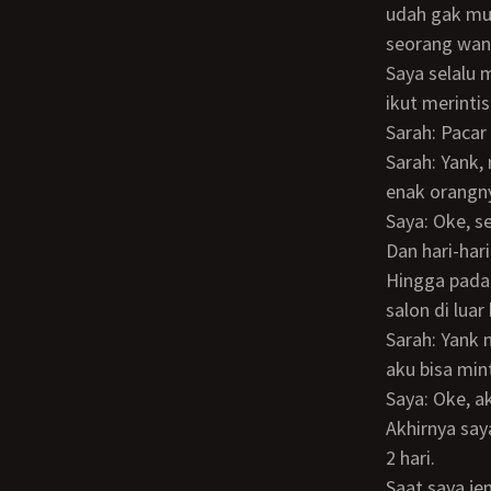
udah gak mud
seorang wani
Saya selalu mengikuti perkembangan usaha pacar saya, bahkan saya termasuk yang
ikut merinti
Sarah: Pacar
Sarah: Yank, nanti kita hired dokter untuk konsultasi wajah konsumen salon yah. Dia
enak orangny
Saya: Oke, 
Dan hari-haripun berlalu, awalnya tidak ada niat saya untuk aneh-aneh ke Dr. Titiek ini.
Hingga pada
salon di luar
Sarah: Yank nanti aku minta tolong yah cek bener2 disana. Klo kamu butuh bantuan,
aku bisa min
Saya: Oke, a
Akhirnya saya pesan tiket, keberangkatannya beda dengan Dr. Titiek. Saya lebih awal
2 hari.
Saat saya jemput Dr. Titiek di bandara, entah kenapa penampilan beliau sungguh beda