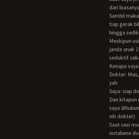
dari biasany
Sambil makan
tiap gerak bi
hingga sedik
Meskipun usianya saat itu sekitar 46-47 tahun, namun dokter yang sudah berstatus
janda anak 2
seduktif seka
Kenapa say
Dokter: Mas, langsung ke hotel dulu ya aku capek. Nanti jam 5an baru kita cek salon
yah.
Saya: siap do
Dan kitapun menuju hotel di dekat salon agar memudahkan. Menjelang jam 5 sore,
saya dihubun
nih dokter)
Saat sesi makan yang kedua, saya memang mengajak makan di angkringan lesehan,
notabene du