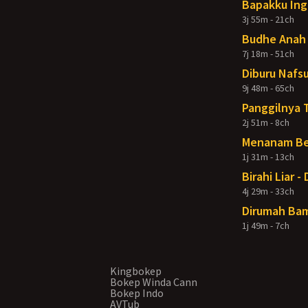
Bapakku Ing
3j 55m - 21ch
Budhe Anah 
7j 18m - 51ch
Diburu Nafsu
9j 48m - 65ch
Panggilnya 
2j 51m - 8ch
Menanam Ben
1j 31m - 13ch
Birahi Liar 
4j 29m - 33ch
Dirumah Bam
1j 49m - 7ch
Kingbokep
Bokep Winda Cann
Bokep Indo
AVTub