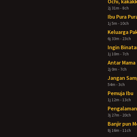
Ochi, kakakk
2j 31m - 8ch
Ibu Pura Pur
1j 5m - 10ch
Keluarga Pak
6j 33m - 23ch
Ingin Binata
1j 10m - 7ch
Antar Mama 
2j 0m - 7ch
Jangan Samp
54m - 3ch
Pemuja Ibu
1j 12m - 13ch
Pengalaman 
3j 27m - 20ch
Banjir pun 
8j 16m - 11ch