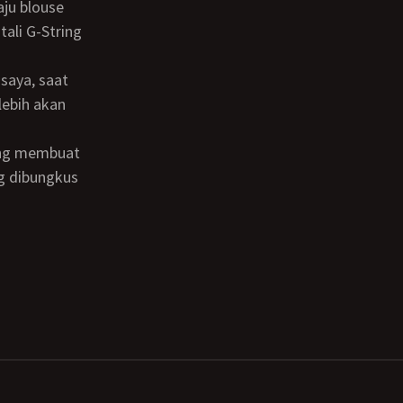
aju blouse
ali G-String
lebih akan
ng dibungkus