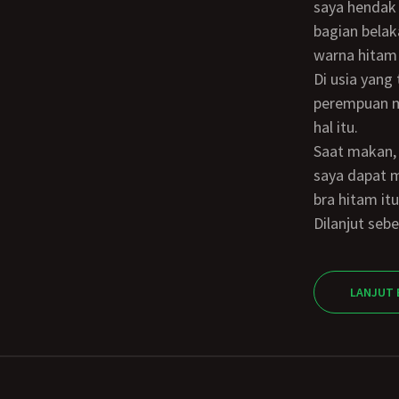
saya hendak 
bagian belak
warna hitam 
Di usia yang tidak muda lagi, dia masih memiliki koleksi G-string? Prinsip saya, saat
perempuan me
hal itu.
Saat makan, mata ini hendak mau copot, saat sedikit celah antara kancing membuat
saya dapat m
bra hitam i
Dilanjut s
LANJUT 