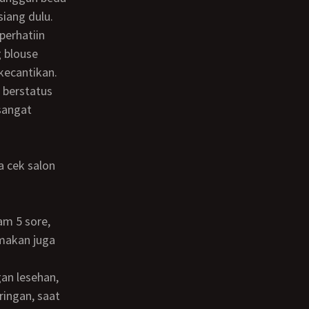
siang dulu.
perhatiin
g blouse
kecantikan.
sangat
 makan juga
ingan, saat