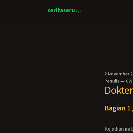
ceritaseru
.xyz
2 November 
Penulis —
CW
Dokter
Bagian 1 
Kejadian ini bermula di sekitar tahun 2015. Saat ini saya berusia sekitar 29 tahun,