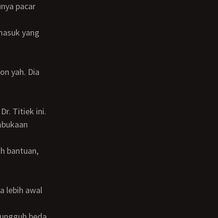
unya pacar
embukaan