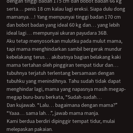
dengan tinggi badan 175 cm dan bobot badan 66 kg
serta… penis 18 cm kalau lagi ereksi. Siapa dulu dong
mamanya…! Yang mempunyai tinggi badan 170 cm
dan bobot badan yang ideal 60 kg dan… yang lebih
ideal lagi… mempunyai ukuran payudara 36B.
Aku tetap menyosorkan mulutku pada mulut mama,
tapi mama menghindarkan sambil bergerak mundur
kebelakang terus… akibatnya bagian belakang kaki
mama tertahan oleh pinggiran tempat tidur dan…
tubuhnya terjatuh terlentang bersamaan dengan
tubuhku yang menindihnya. Tahu sudah tidak dapat
menghindar lagi, mama yang napasnya masih megap-
megap buru-buru berkata, “Sudah-sudah…
Dan kujawab. “Lalu… bagaimana dengan mama?”
“Yaaa… sama lah…”, jawab mama manja.
Kami berdua berdiri dipinggir tempat tidur, mulai
melepaskan pakaian.