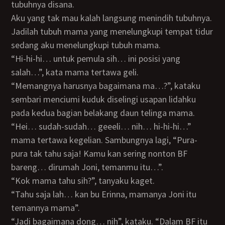
tubuhnya disana.
Aku yang tak mau kalah langsung menindih tubuhnya.
Jadilah tubuh mama yang menelungkupi tempat tidur
sedang aku menelungkupi tubuh mama.
“Hi-hi-hi… untuk pemula sih… ini posisi yang
salah…”, kata mama tertawa geli.
“Memangnya harusnya bagaimana ma…?”, kataku
sembari menciumi kuduk diselingi usapan lidahku
pada kedua bagian belakang daun telinga mama.
“Hei… sudah-sudah… geeeli… nih… hi-hi-hi…”
mama tertawa kegelian. Sambungnya lagi, “Pura-
pura tak tahu saja! Kamu kan sering nonton BF
bareng… dirumah Joni, temanmu itu…”.
“Kok mama tahu sih?”, tanyaku kaget.
“Tahu saja lah… kan bu Erinna, mamanya Joni itu
temannya mama”.
“Jadi bagaimana dong… nih”, kataku. “Dalam BF itu