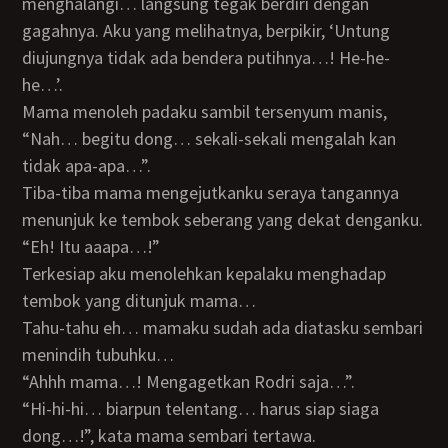
menghalangi… langsung tegak berdiri dengan
gagahnya. Aku yang melihatnya, berpikir, ‘Untung
diujungnya tidak ada bendera putihnya…! He-he-
he…’.
Mama menoleh padaku sambil tersenyum manis,
“Nah… begitu dong… sekali-sekali mengalah kan
tidak apa-apa…”.
Tiba-tiba mama mengejutkanku seraya tangannya
menunjuk ke tembok seberang yang dekat denganku.
“Eh! Itu aaapa…!”
Terkesiap aku menolehkan kepalaku menghadap
tembok yang ditunjuk mama…
Tahu-tahu eh… mamaku sudah ada diatasku sembari
menindih tubuhku…
“Ahhh mama…! Mengagetkan Rodri saja…”.
“Hi-hi-hi… biarpun telentang… harus siap siaga
dong…!”, kata mama sembari tertawa.