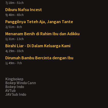
7j 18m - 51ch
Diburu Nafsu Incest
9j 48m - 65ch
Panggilnya Teteh Aja, Jangan Tante
2j 51m - 8ch
Menanam Benih di Rahim Ibu dan Adikku
1j 31m - 13ch
Birahi Liar - Di Dalam Keluarga Kami
4j 29m - 33ch
Dirumah Bambu Bercinta dengan Ibu
1j 49m - 7ch
Kingbokep
Bokep Winda Cann
Bokep Indo
AVTub
JAV Sub Indo