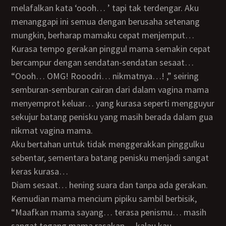
melafalkan kata ‘oooh… ’ tapi tak terdengar. Aku
menanggapi ini semua dengan berusaha setenang
mungkin, berharap mamaku cepat menjemput…
Kurasa tempo gerakan pinggul mama semakin cepat
bercampur dengan sendatan-sendatan sesaat…
“Oooh… OMG! Rooodri… nikmatnya…! ,” seiring
semburan-semburan cairan dari dalam vagina mama
menyemprot keluar… yang kurasa seperti mengguyur
sekujur batang penisku yang masih berada dalam gua
nikmat vagina mama.
Aku bertahan untuk tidak menggerakkan pinggulku
sebentar, sementara batang penisku menjadi sangat
keras kurasa…
Diam sesaat… hening suara dan tanpa ada gerakan.
Kemudian mama mencium pipiku sambil berbisik,
“Maafkan mama sayang… terasa penismu… masih
sangat tegang mama rasakan… kalau kau