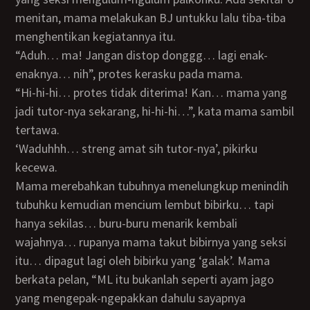
menitan, mama melakukan BJ untukku lalu tiba-tiba
menghentikan kegiatannya itu.
“Aduh… ma! Jangan distop donggg… lagi enak-
enaknya… nih”, protes kerasku pada mama.
“Hi-hi-hi… protes tidak diterima! Kan… mama yang
jadi tutor-nya sekarang, hi-hi-hi…”, kata mama sambil
tertawa.
‘Waduhhh… streng amat sih tutor-nya’, pikirku
kecewa.
Mama merebahkan tubuhnya menelungkup menindih
tubuhku kemudian mencium lembut bibirku… tapi
hanya sekilas… buru-buru menarik kembali
wajahnya… rupanya mama takut bibirnya yang seksi
itu… dipagut lagi oleh bibirku yang ‘galak’. Mama
berkata pelan, “ML itu bukanlah seperti ayam jago
yang mengepak-ngepakkan dahulu sayapnya