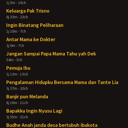
1j 5m - 10ch
Keluarga Pak Trisno
6j 33m - 23ch
Ingin Binatang Peliharaan
1j 10m - 7ch
Antar Mama ke Dokter
2j 0m - 7ch
Jangan Sampai Papa Mama Tahu yah Dek
54m - 3ch
Pemuja Ibu
1j 12m - 13ch
Pengalaman Hidupku Bersama Mama dan Tante Lia
3j 27m - 20ch
Banjir pun Melanda
8j 16m - 11ch
Bapakku Ingin Nyusu Lagi
3j 55m - 21ch
Budhe Anah janda desa bertubuh ibukota