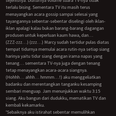
sejenisnya. Diaturnya volume suara TV-nya tidak
terlalu bising. Sementara TV itu masih terus
menayangkan acara gossip sampai selesai yang
tayangannya sebentar-sebentar diselingi oleh iklan-
iklan apalagi kalau bukan barang-barang dagangan
produsen untuk keperluan kaum hawa, dan…
(ZZZ-zzz…) (zzz…) Marcy sudah tertidur pulas diatas
tempat tidurnya memulai acara rutin-nya setiap siang
harinya yaitu tidur siang dengan irama napas yang
tenang… sementara TV-nya juga dengan tenang
tetap menayangkan acara-acara siangnya.
(Hohhh… ahhh… hmmm…!) aku menggeliatkan
badanku dan merentangkan tanganku kesamping
sembari menguap. Jam menunjukkan waktu 3:15
siang. Aku bangun dari dudukku, mematikan TV dan
kembali kekamarku.
‘Sebaiknya aku istirahat sebentar memulihkan