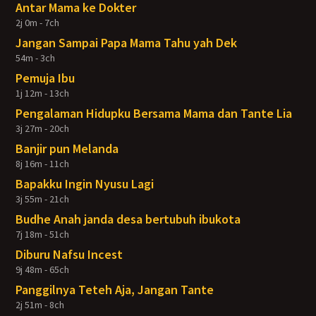
Antar Mama ke Dokter
2j 0m - 7ch
Jangan Sampai Papa Mama Tahu yah Dek
54m - 3ch
Pemuja Ibu
1j 12m - 13ch
Pengalaman Hidupku Bersama Mama dan Tante Lia
3j 27m - 20ch
Banjir pun Melanda
8j 16m - 11ch
Bapakku Ingin Nyusu Lagi
3j 55m - 21ch
Budhe Anah janda desa bertubuh ibukota
7j 18m - 51ch
Diburu Nafsu Incest
9j 48m - 65ch
Panggilnya Teteh Aja, Jangan Tante
2j 51m - 8ch