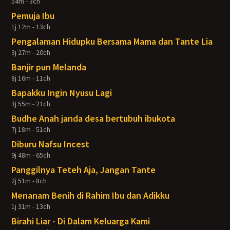
54m - 3ch
Pemuja Ibu
1j 12m - 13ch
Pengalaman Hidupku Bersama Mama dan Tante Lia
3j 27m - 20ch
Banjir pun Melanda
8j 16m - 11ch
Bapakku Ingin Nyusu Lagi
3j 55m - 21ch
Budhe Anah janda desa bertubuh ibukota
7j 18m - 51ch
Diburu Nafsu Incest
9j 48m - 65ch
Panggilnya Teteh Aja, Jangan Tante
2j 51m - 8ch
Menanam Benih di Rahim Ibu dan Adikku
1j 31m - 13ch
Birahi Liar - Di Dalam Keluarga Kami