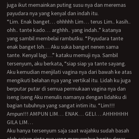
juga ikut memainkan puting susu nya dan meremas
payudara nya yang kenyal dan indah itu.
“Lim. Enak banget… ohhhhh Lim… terus Lim.. kasih..
ohh.. tante kado… arghhh.. yang indah..” katanya
yang sambil membelai rambutku. “Payudara tante
enak banget loh… Aku suka banget nenen sama
tante. Kenyal lagi…” kataku memuji nya. Sambil
tersenyum, aku berkata, “siap siap ya tante sayang.
Aku kemudian menjilati vagina nya dari bawah ke atas
mengikuti belahan nya yang vertikal itu. Lidah ku juga
berputar putar di semua permukaan vagina nya dan
iseng iseng Aku menulis namanya dengan lidahku di
bagian tubuhnya yang sangat intim itu. “Lim!!!
Ampun!!! AMPUN LIM… ENAK… GELI… AHHHHHH
GILA LIM…
Aku hanya tersenyum saja saat wajahku sudah basah
oleh cairan cinta nya yang menyembur begitu deras.