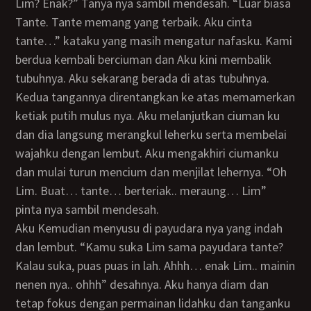
Lim? Enak?” Tanya nya sambil mendesah. “Luar biasa
Tante. Tante memang yang terbaik. Aku cinta
tante…” kataku yang masih mengatur nafasku. Kami
berdua kembali berciuman dan Aku kini membalik
tubuhnya. Aku sekarang berada di atas tubuhnya.
Kedua tangannya direntangkan ke atas memamerkan
ketiak putih mulus nya. Aku melanjutkan ciuman ku
dan dia langsung merangkul leherku serta membelai
wajahku dengan lembut. Aku mengakhiri ciumanku
dan mulai turun mencium dan menjilat lehernya. “Oh
Lim. Buat… tante… berteriak.. meraung… Lim”
pinta nya sambil mendesah.
Aku Kemudian menyusu di payudara nya yang indah
dan lembut. “Kamu suka Lim sama payudara tante?
Kalau suka, puas puas in lah. Ahhh… enak Lim.. mainin
nenen nya.. ohhh” desahnya. Aku hanya diam dan
tetap fokus dengan permainan lidahku dan tanganku