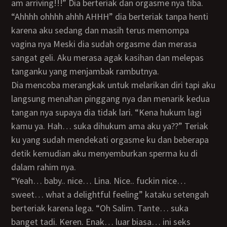
am arriving!!!” Dia berteriak dan orgasme nya tiba.
“Ahhhh ohhhh ahhh AHHH” dia berteriak tanpa henti
karena aku sedang dan masih terus memompa
vagina nya Meski dia sudah orgasme dan merasa
sangat geli. Aku merasa agak kasihan dan melepas
tanganku yang menjambak rambutnya.
Dia mencoba merangkak untuk melarikan diri tapi aku
langsung menahan pinggang nya dan menarik kedua
tangan nya supaya dia tidak lari. “Kena hukum lagi
kamu ya. Hah… suka dihukum ama aku ya??” Teriak
ku yang sudah mendekati orgasme ku dan beberapa
detik kemudian aku menyemburkan sperma ku di
dalam rahim nya.
“Yeah… baby.. nice… Lina. Nice.. fuckin nice…
sweet… what a delightful feeling” kataku setengah
berteriak karena lega. “Oh Salim. Tante… suka
banget tadi. Keren. Enak… luar biasa… ini seks