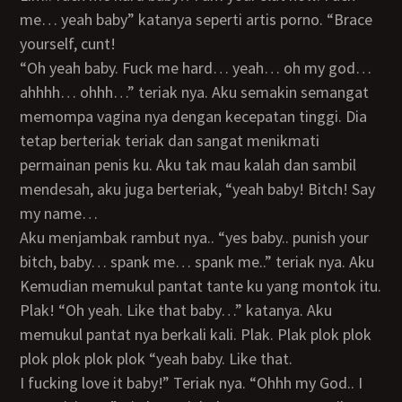
me… yeah baby” katanya seperti artis porno. “Brace
yourself, cunt!
“Oh yeah baby. Fuck me hard… yeah… oh my god…
ahhhh… ohhh…” teriak nya. Aku semakin semangat
memompa vagina nya dengan kecepatan tinggi. Dia
tetap berteriak teriak dan sangat menikmati
permainan penis ku. Aku tak mau kalah dan sambil
mendesah, aku juga berteriak, “yeah baby! Bitch! Say
my name…
Aku menjambak rambut nya.. “yes baby.. punish your
bitch, baby… spank me… spank me..” teriak nya. Aku
Kemudian memukul pantat tante ku yang montok itu.
Plak! “Oh yeah. Like that baby…” katanya. Aku
memukul pantat nya berkali kali. Plak. Plak plok plok
plok plok plok plok “yeah baby. Like that.
I fucking love it baby!” Teriak nya. “Ohhh my God.. I