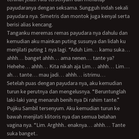
payudaranya dengan seksama. Sungguh indah sekali
payudara nya. Simetris dan montok juga kenyal serta
berisi alias kencang.
Tanganku meremas remas payudara nya dahulu dan
kemudian aku mainkan puting susunya dan lidah ku
menjilati puting 1 nya lagi. “Aduh Lim… kamu suka…
ahhh… banget ahhh… ama nenen… tante ya?
Hehehe… ahhh… Kita nikah aja Lim… ahhh… Lim…
ah… tante… mau jadi… ahhh… istrimu…
Setelah puas dengan payudara nya, aku kemudian
turun ke perutnya dan mengelusnya. “Beruntunglah
laki-laki yang menaruh benih nya Di rahim tante.”
Pujiku Sambil tersenyum. Aku kemudian turun ke
bawah menjilati klitoris nya dan semua belahan
vagina nya. “Lim. Arghhh.. enaknya… ahhh… Tante
suka banget..