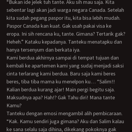
“Bukan ide jelek tuh tante. Aku sih mau saja. Kita
sebentar lagi akan jadi warga negara Canada. Setelah
kita sudah pegang paspor itu, kita bisa lebih mudah.
Paspor Canada kan kuat. Gak usah pakai visa ke
eropa. Ini sih rencana ku, tante. Gimana? Tertarik gak?
Heheh.” Kataku kepadanya. Tanteku menatapku dan
hanya tersenyum dan berkata iya.
Kami berdua akhirnya sampai di tempat tujuan dan
kembali ke apartemen kami yang sudaj menjadi saksi
cinta terlarang kami berdua. Baru saja kami beres
beres, tiba tiba mama ku menelpon ku… “Salim!!
Kalian berdua kurang ajar! Main pergi begitu saja.
Maksudnya apa? Hah!? Gak Tahu diri! Mana tante
Kamu?
Tanteku dengan emosi mengambil alih pembicaraan.
“Kak. Kamu sendiri juga gimana? Aku dan Salim kalau
ke sana selalu saja dihina, dikekang pokoknya gak