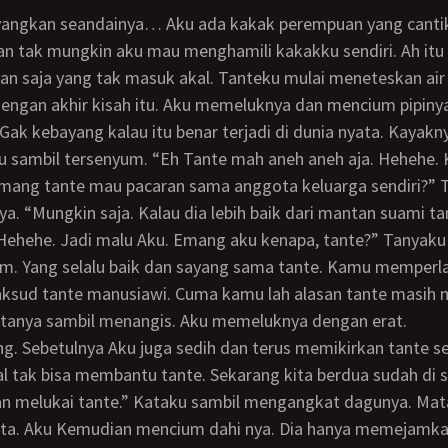
kan tak mungkin aku mau menghamili kakakku sendiri. Ah it
an saja yang tak masuk akal. Tanteku mulai meneteskan air
dengan akhir kisah itu. Aku memeluknya dan mencium pipiny
u sambil tersenyum. “Eh Tante mah aneh aneh aja. Hehehe. 
emang tante mau pacaran sama anggota keluarga sendiri?” 
. “Mungkin saja. Kalau dia lebih baik dari mantan suami ta
im. Yang selalu baik dan sayang sama tante. Kamu memperl
ksud tante manusiawi. Cuma kamu lah alasan tante masih m
Katanya sambil menangis. Aku memeluknya dengan erat.
sal tak bisa membantu tante. Sekarang kita berdua sudah di s
kan melukai tante.” Kataku sambil mengangkat dagunya. Ma
ata. Aku Kemudian mencium dahi nya. Dia hanya memejamk