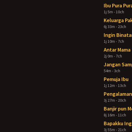
Ibu Pura Pur
1j 5m - 10ch
Keluarga Pak
6j 33m - 23ch
Ingin Binata
1j 10m - 7ch
Antar Mama 
2j 0m - 7ch
Jangan Samp
54m - 3ch
Pemuja Ibu
1j 12m - 13ch
Pengalaman 
3j 27m - 20ch
Banjir pun 
8j 16m - 11ch
Bapakku Ing
3j 55m - 21ch