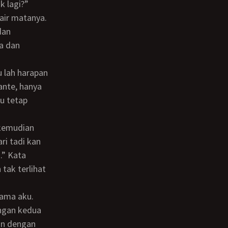
air matanya.
dan
a dan
ante, hanya
u tetap
ri tadi kan
.” Kata
tak terlihat
ngan kedua
an dengan