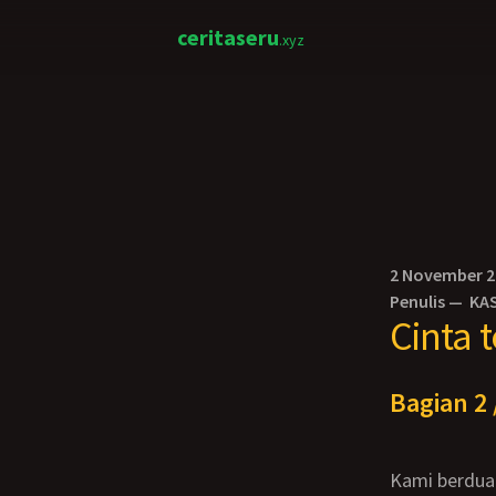
ceritaseru
.xyz
2 November 
Penulis —
KA
Cinta 
Bagian 2 
Kami berdua kemudian makan siang di tempat restoran yang terkenal di Vancouver.