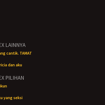
EX LAINNYA
yang cantik. TAMAT
icia dan aku
EX PILIHAN
ukun
u yang seksi