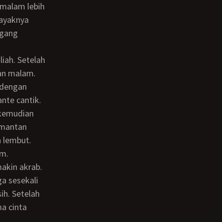
 malam lebih
layaknya
egang
an malam.
 dengan
nte cantik.
 mantan
 lembut.
um.
a sesekali
ih. Setelah
a cinta