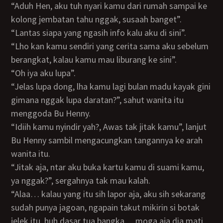
“Aduh Hen, aku tuh nyari kamu dari rumah sampai ke
kolong jembatan tahu nggak, susaah banget”.
“lantas siapa yang ngasih info kalu aku di sini”.
“Lho kan kamu sendiri yang cerita sama aku sebelum
berangkat, kalau kamu mau liburang ke sini”.
“Oh iya aku lupa”.
“Jelas lupa dong, lha kamu lagi bulan madu kayak gini
gimana nggak lupa daratan?”, sahut wanita itu
menggoda Bu Henny.
“Idiih kamu nyindir yah?, Awas tak jitak kamu”, lanjut
Bu Henny sambil mengacungkan tangannya ke arah
wanita itu.
“Jitak aja, ntar aku buka kartu kamu di suami kamu,
ya nggak?”, sergahnya tak mau kalah.
“Alaa… kalau yang itu sih lapor aja, aku sih sekarang
sudah punya jagoan, ngapain takut mikirin si botak
jelek itu, huh dasar tua bangka… moga aja dia mati