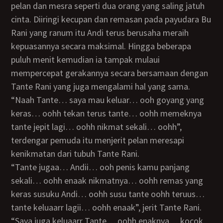
pelan dan mesra seperti dua orang yang saling jatuh
cinta. Diiringi kecupan dan remasan pada payudara Bu
Rani yang ranum itu Andi terus berusaha meraih
kepuasannya secara maksimal. Hingga beberapa
puluh menit kemudian ia tampak mulaui
mempercepat gerakannya secara bersamaan dengan
Tante Rani yang juga mengalami hal yang sama.
“Naah Tante… saya mau keluar… ooh goyang yang
keras… oohh tekan terus tante… oohh memeknya
tante jepit lagi… oohh nikmat sekali… oohh”,
terdengar pemuda itu menjerit pelan meresapi
kenikmatan dari tubuh Tante Rani.
“Tante jugaa… Andii… ooh penis kamu panjang
sekali… oohh enaak nikmatnya… oohh remas yang
keras susuku Andi… oohh susu tante oohh teruus…
tante keluaarr lagii… oohh enaak”, jerit Tante Rani.
“Saya juga keluaarr Tante… oohh enaknya… kocok