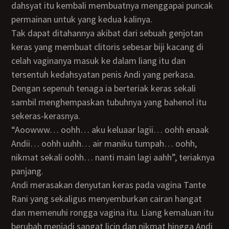
dahsyat itu kembali membuatnya menggapai puncak
permainan untuk yang kedua kalinya.
Tak dapat ditahannya akibat dari sebuah genjotan
keras yang membuat clitoris sebesar biji kacang di
celah vaginanya masuk ke dalam liang itu dan
tersentuh kedahsyatan penis Andi yang perkasa.
Dengan sepenuh tenaga ia berteriak keras sekali
sambil menghempaskan tubuhnya yang bahenol itu
sekeras-kerasnya.
“Aoowww… oohh… aku keluaar lagii… oohh enaak
Andii… oohh uuhh… air maniku tumpah… oohh,
nikmat sekali oohh… nanti main lagi aahh”, teriaknya
panjang.
Andi merasakan denyutan keras pada vagina Tante
Rani yang sekaligus menyemburkan cairan hangat
dan memenuhi rongga vagina itu. Liang kemaluan itu
berubah menjadi sangat licin dan nikmat hingga Andi