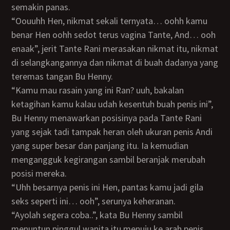
semakin panas.
“oouuhh Hen, nikmat sekali ternyata… oohh kamu
benar Hen oohh sedot terus vagina Tante, And… ooh
enaak”, jerit Tante Rani merasakan nikmat itu, nikmat
di selangkangannya dan nikmat di buah dadanya yang
teremas tangan Bu Henny.
“Kamu mau rasain yang ini Ran? uuh, bakalan
ketagihan kamu kalau udah kesentuh buah penis ini”,
Bu Henny menawarkan posisinya pada Tante Rani
yang sejak tadi tampak heran oleh ukuran penis Andi
yang super besar dan panjang itu. Ia kemudian
mengangguk kegirangan sambil beranjak merubah
posisi mereka.
“Uhh besarnya penis ini Hen, pantas kamu jadi gila
seks seperti ini… ooh”, serunya keheranan.
“Ayolah segera coba..”, kata Bu Henny sambil
menuntun pinggul wanita itu menuju ke arah penis