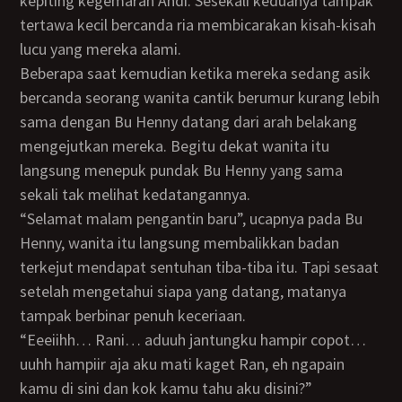
kepiting kegemaran Andi. Sesekali keduanya tampak
tertawa kecil bercanda ria membicarakan kisah-kisah
lucu yang mereka alami.
Beberapa saat kemudian ketika mereka sedang asik
bercanda seorang wanita cantik berumur kurang lebih
sama dengan Bu Henny datang dari arah belakang
mengejutkan mereka. Begitu dekat wanita itu
langsung menepuk pundak Bu Henny yang sama
sekali tak melihat kedatangannya.
“Selamat malam pengantin baru”, ucapnya pada Bu
Henny, wanita itu langsung membalikkan badan
terkejut mendapat sentuhan tiba-tiba itu. Tapi sesaat
setelah mengetahui siapa yang datang, matanya
tampak berbinar penuh keceriaan.
“Eeeiihh… Rani… aduuh jantungku hampir copot…
uuhh hampiir aja aku mati kaget Ran, eh ngapain
kamu di sini dan kok kamu tahu aku disini?”