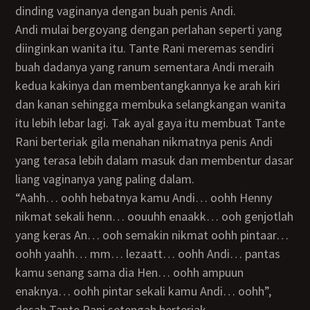
dinding vaginanya dengan buah penis Andi.
Andi mulai bergoyang dengan perlahan seperti yang
diinginkan wanita itu. Tante Rani meremas sendiri
buah dadanya yang ranum sementara Andi meraih
kedua kakinya dan membentangkannya ke arah kiri
dan kanan sehingga membuka selangkangan wanita
itu lebih lebar lagi. Tak ayal gaya itu membuat Tante
Rani berteriak gila menahan nikmatnya penis Andi
yang terasa lebih dalam masuk dan membentur dasar
liang vaginanya yang paling dalam.
“Aahh… oohh hebatnya kamu Andi… oohh Henny
nikmat sekali henn… oouuhh enaakk… ooh genjotlah
yang keras An… ooh semakin nikmat oohh pintaar…
oohh yaahh… mm… lezaatt… oohh Andi… pantas
kamu senang sama dia Hen… oohh ampuun
enaknya… oohh pintar sekali kamu Andi… oohh”,
desah Tante Rani setengah berteriak.