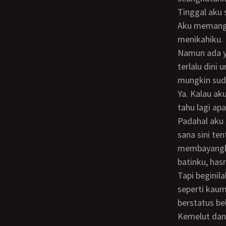
Tinggal aku 
Aku memang sudah patah semangat. Biarlah, kuanggap takkan ada yang mau
menikahiku. 
Namun ada yang terus-terusan mengganjal di batinku. Masalah seks! Rasanya tidak
terlalu dini
mungkin suda
Ya. Kalau aku sudah membayangkan yang satu itu, aku jadi bingung sendiri dan tak
tahu lagi ap
Padahal aku sering Mbakton film bokep, baca cerita-cerita dewasa dan dengar dari
sana sini te
membayangka
batinku, has
Tapi beginilah takdir wanita timur. Sekalipun ada hasrat yang terpendam, aku tak bisa
seperti kaum
berstatus be
Kemelut dan hasrat terpendam ini berlangsung berbulan-bulan. Sampai pada suatu