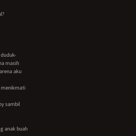
l?
ana masih
Karena aku