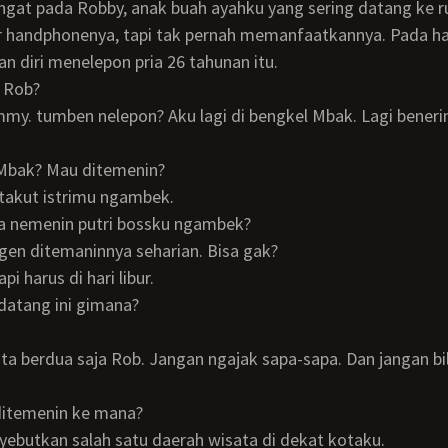
ringat pada Robby, anak buah ayahku yang sering datang ke 
handphonenya, tapi tak pernah memanfaatkannya. Pada hari
 diri menelepon pria 26 tahunan itu.
n Rob?
my. tumben nelepon? Aku lagi di bengkel Mbak. Lagi beneri
 Mbak? Mau ditemenin?
i takut istrimu ngambek.
a nemenin putri bossku ngambek?
ngen ditemaninnya seharian. Bisa gak?
api harus di hari libur.
datang ini gimana?
 ditemenin ke mana?
nyebutkan salah satu daerah wisata di dekat kotaku.