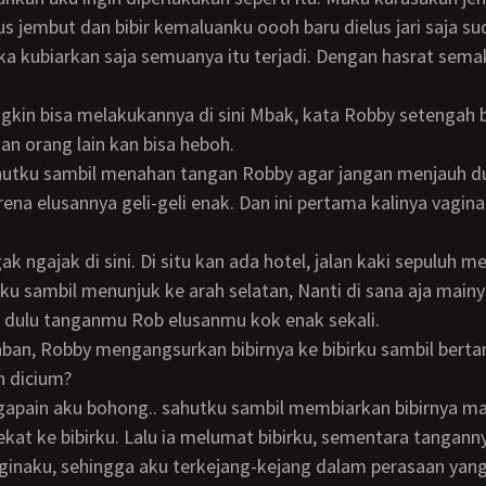
s jembut dan bibir kemaluanku oooh baru dielus jari saja su
a kubiarkan saja semuanya itu terjadi. Dengan hasrat sema
tan orang lain kan bisa heboh.
rena elusannya geli-geli enak. Dan ini pertama kalinya vagin
ku sambil menunjuk ke arah selatan, Nanti di sana aja mainy
 dulu tanganmu Rob elusanmu kok enak sekali.
h dicium?
kat ke bibirku. Lalu ia melumat bibirku, sementara tangann
inaku, sehingga aku terkejang-kejang dalam perasaan yang