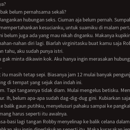
ya?
bak belum pernahsama sekali?
 mempertahankan kesucianku, untuk suamiku di malam pert
ini belum juga ada yang mau nikah dnganku. Makanya kupikir
han-nahan diri lagi. Biarlah virginitasku buat kamu saja Ro
an tahu, aku sudah punya istri.
.
ing di tempat yang sejuk dan indah ini.
ur. Ih, belum apa-apa sudah dag-dig-dug gini. Kubiarkan saj
e balik gaun putihku, menyelusuri pahaku sampai ke pangka
ang harus seperti itu awalnya.
ahkan aku ingin diperlakukan seperti itu. Maka kurasakan je