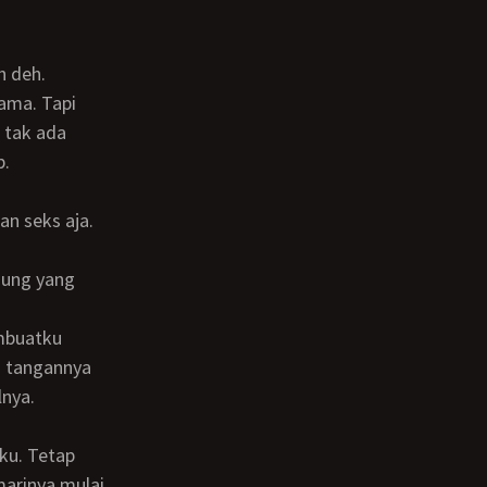
ama. Tapi
 tak ada
b.
a tangannya
lnya.
marinya mulai