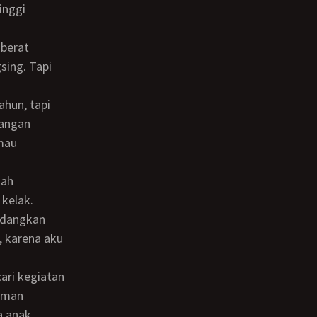
inggi
sing. Tapi
jangan
 mau
kelak.
edangkan
, karena aku
teman
 anak.