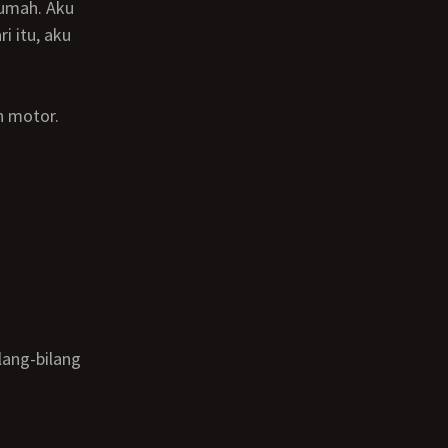
rumah. Aku
 itu, aku
n motor.