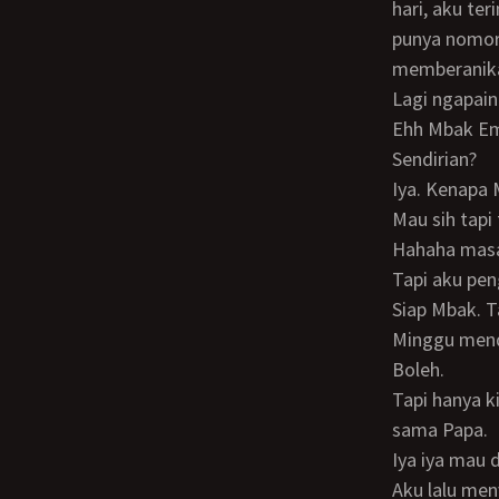
hari, aku te
punya nomor 
memberanikan
Lagi ngapai
Ehh Mbak Em
Sendirian?
Iya. Kenapa
Mau sih tap
Hahaha mas
Tapi aku pe
Siap Mbak. T
Minggu men
Boleh.
Tapi hanya kita berdua saja Rob. Jangan ngajak sapa-sapa. Dan jangan bilang-bilang
sama Papa.
Iya iya mau
Aku lalu me