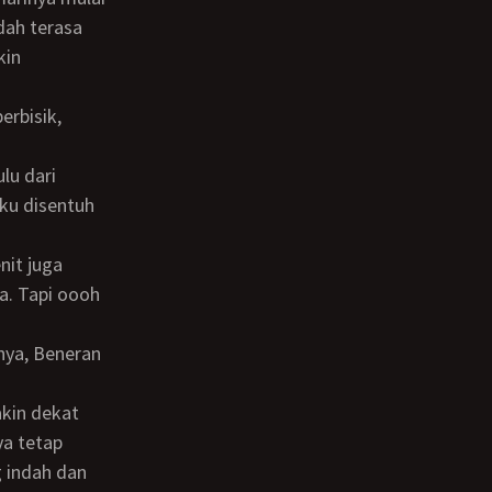
dah terasa
kin
aku disentuh
a. Tapi oooh
ya tetap
 indah dan