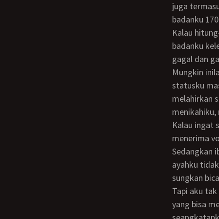
juga termasu
badanku 170
Kalau hitung-hitungan idealnya, berat badanku seharusnya 60 kg. Berarti berat
badanku kele
gagal dan gag
Mungkin inilah yang menyebabkanku jadi perawan tua. Usiaku sudah 35 tahun, tapi
statusku mas
melahirkan s
menikahiku,
Kalau ingat semuanya itu sedih sekali hatiku. Karena aku seolah-olah sudah
menerima von
Sedangkan i
ayahku tidak
sungkan bica
Tapi aku tak mau tenggelam dalam kesedihan. Aku selalu berusaha mencari kegiatan
yang bisa m
seangkatank