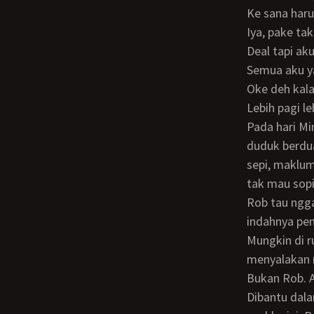
Ke sana har
Iya, pake ta
Deal tapi a
Semua aku y
Oke deh ka
Lebih pagi 
Pada hari Minggu yang sudah dijanjikan, jam 9 pagi aku dan Robby sudah duduk-
duduk berdua
sepi, maklum
tak mau sopi
Rob tau nggak kenapa aku ngajak ke sini? tanyaku setelah belasan menit menikmati
indahnya pem
Mungkin di rumah Mbak lagi jenuh, lalu ingin refreshing di sini, sahut Robby sambil
menyalakan 
Bukan Rob.
Dibantu dalam soal apa Mbak? Robby menatapku. Hmm memang ganteng anak buah