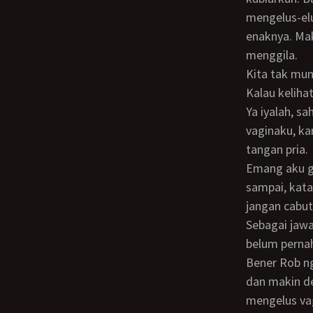
mengelus-elu
enaknya. Mak
menggila.
Kita tak mungkin bisa melakukannya di sini Mbak, kata Robby setengah berbisik,
Kalau keliha
Ya iyalah, sahutku sambil menahan tangan Robby agar jangan menjauh dulu dari
vaginaku, ka
tangan pria.
Emang aku gak ngajak di sini. Di situ kan ada hotel, jalan kaki sepuluh menit juga
sampai, kata
jangan cabut
Sebagai jawaban, Robby mengangsurkan bibirnya ke bibirku sambil bertanya, Beneran
belum perna
Bener Rob ngapain aku bohong.. sahutku sambil membiarkan bibirnya makin dekat
dan makin de
mengelus vag