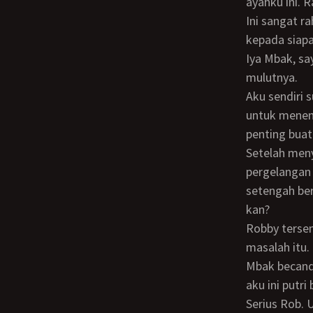
ayahku ini. R
Ini sangat rahasia Rob. Maukah kamu berjanji untuk tidak menyampaikan hal ini
kepada siapa
Iya Mbak, saya janji Robby mengangguk-angguk. Lalu mengepulkan asap rokok dari
mulutnya.
Aku sendiri suka merokok. Karena itu kukeluarkan rokok mentholku dari tas kecilku,
untuk menena
penting buat
Setelah menyalakan rokok dan mengisapnya dalam-dalam, aku memegang
pergelangan
setengah ber
kan?
Robby tersentak, pasti kaget dan tak menyangka kalau aku mau membicarakan
masalah itu.
Mbak becanda apa serius? Robby menatapku, masih dengan tatapan sopan, karena
aku ini putri
Serius Rob. Umurku sudah tigapuluhlima tahun. Wajar kan kalau aku ingin