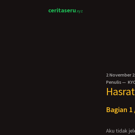
ceritaseru
.xyz
2 November 
Penulis —
KYO
Hasra
Bagian 1 
Aku tidak jelek. Kulitku tergolong putih dan mulus, tiada noda setitik pun. Wajahku