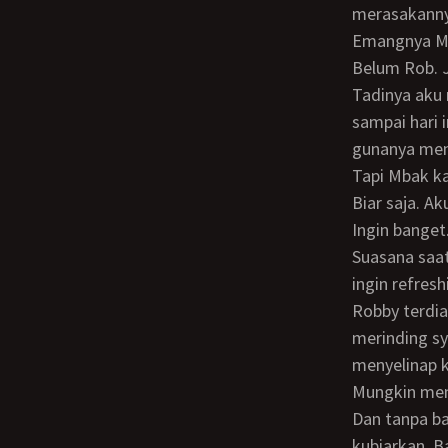
merasakann
Emangnya M
Belum Rob. Jangankan hubungan seks. Ciuman aja belum pernah. Sumpah deh.
Tadinya aku
sampai hari 
gunanya mena
Tapi Mbak k
Biar saja. Aku gak minta dikawin kok. Aku hanya ingin merasakan hubungan seks aja.
Ingin banget.
Suasana saat itu masih tetap sepi. Biasanya jam 12 mulai banyak pengunjung yang
ingin refresh
Robby terdiam. Tapi tangannya tidak diam. Mulai mengelus betisku. Membuatku
merinding sy
menyelinap k
Mungkin mem
Dan tanpa basa-basi lagi tangan Robby menyelinap ke balik celana dalamku. Tetap
kubiarkan. B