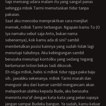
tapi memang udara malam itu yang sangat panas
sehingga mbok Tarmi memutuskan tidur tanpa
pakaian.
Saat aku mencoba mempraktkan cara menjilat
memek, mBok Tarmi terbangun. Ngapain kamu To (O
Iya namaku sebut saja Anto, bukan nama
sebenarnya), kok kamu ada di sini? sambil
membetulkan posisi kainnya yang sudah tidak lagi
menutupi tubuhnya. Aku kebingungan sambil
berusaha menutupi kontolku yang sedang tegang
berlumuran lotion bekas tadi dikocok.
eh nGga mBok, habis si mBok tidur ngga pake baju
sih.. jawabku sekenanya. mBok Tarmi marah dan
mengusir aku dari kamar sambil mengancam akan
melaporkan ulahku kepada Bude, aku berusaha
meminta ma’af dengan kata-kata yang pelan supaya
jangan sampai Budeku bangun. Ya sudah, kamu keluar