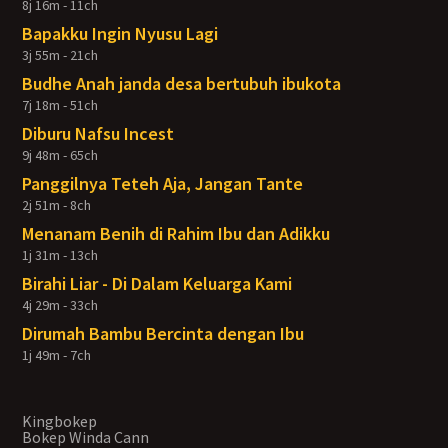
8j 16m - 11ch
Bapakku Ingin Nyusu Lagi
3j 55m - 21ch
Budhe Anah janda desa bertubuh ibukota
7j 18m - 51ch
Diburu Nafsu Incest
9j 48m - 65ch
Panggilnya Teteh Aja, Jangan Tante
2j 51m - 8ch
Menanam Benih di Rahim Ibu dan Adikku
1j 31m - 13ch
Birahi Liar - Di Dalam Keluarga Kami
4j 29m - 33ch
Dirumah Bambu Bercinta dengan Ibu
1j 49m - 7ch
Kingbokep
Bokep Winda Cann