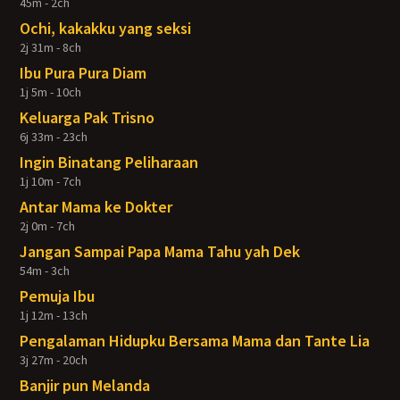
45m - 2ch
Ochi, kakakku yang seksi
2j 31m - 8ch
Ibu Pura Pura Diam
1j 5m - 10ch
Keluarga Pak Trisno
6j 33m - 23ch
Ingin Binatang Peliharaan
1j 10m - 7ch
Antar Mama ke Dokter
2j 0m - 7ch
Jangan Sampai Papa Mama Tahu yah Dek
54m - 3ch
Pemuja Ibu
1j 12m - 13ch
Pengalaman Hidupku Bersama Mama dan Tante Lia
3j 27m - 20ch
Banjir pun Melanda