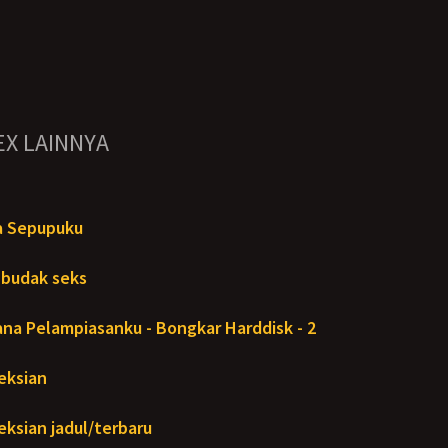
EX LAINNYA
a Sepupuku
 budak seks
ana Pelampiasanku - Bongkar Harddisk - 2
eksian
ksian jadul/terbaru