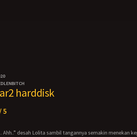
020
EDLENBITCH
ar2 harddisk
/ 5