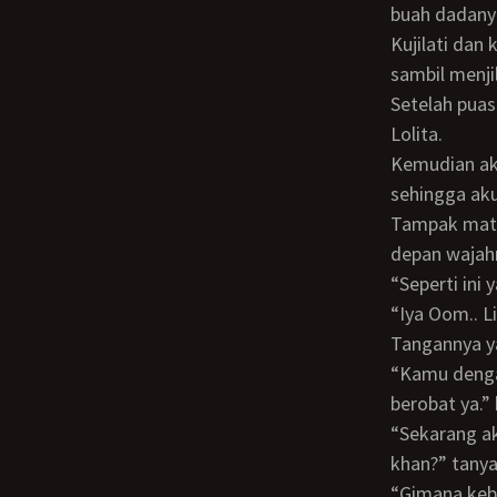
buah dadany
Kujilati dan kuhisap buah dada keponakanku yang cantik ini sepuasnya. Sesekali
sambil menjil
Setelah puas memainkan buah dadanya, aku membetulkan kembali tali gaun malam
Lolita.
Kemudian aku bangkit berdiri di depannya. Kulepas dengan segera semua pakaianku
sehingga aku 
Tampak mata Lolita sedikit terbelalak melihat ukuran kemaluanku yang mencuat di
depan wajah
“Seperti in
“Iya Oom.. 
Tangannya 
“Kamu dengar Andi? Istrimu suka kontol yang besar dan keras. Kamu harus rajin
berobat ya.”
“Sekarang aku akan minta istrimu menghisapi kontolku. Kamu tidak keberatan
khan?” tanya
“Gimana keberatan nggak? Kalau keberatan kita sudahi saja” kataku lagi karena Andi