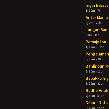
Ingin Binata
1j 10m - 7ch
Antar Mama 
2j 0m - 7ch
Jangan Samp
54m - 3ch
Pemuja Ibu
1j 12m - 13ch
Pengalaman 
3j 27m - 20ch
Banjir pun 
8j 16m - 11ch
Bapakku Ing
3j 55m - 21ch
Budhe Anah 
7j 18m - 51ch
Diburu Nafsu
9j 48m - 65ch