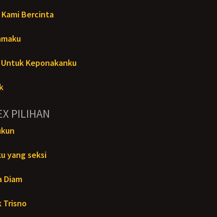
 Kami Bercinta
amaku
n Untuk Keponakanku
k
EX PILIHAN
ukun
u yang seksi
a Diam
 Trisno