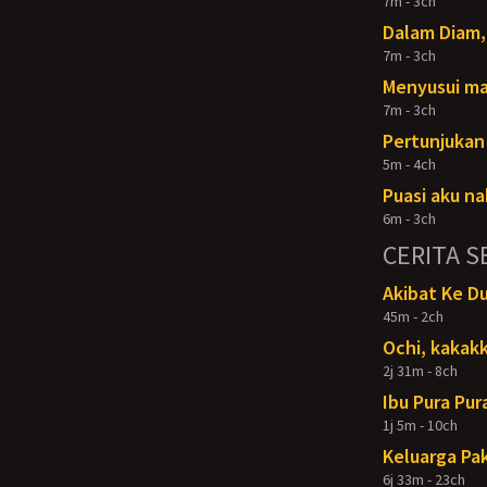
7m - 3ch
Dalam Diam,
7m - 3ch
Menyusui m
7m - 3ch
Pertunjuka
5m - 4ch
Puasi aku na
6m - 3ch
CERITA S
Akibat Ke D
45m - 2ch
Ochi, kakakk
2j 31m - 8ch
Ibu Pura Pur
1j 5m - 10ch
Keluarga Pak
6j 33m - 23ch