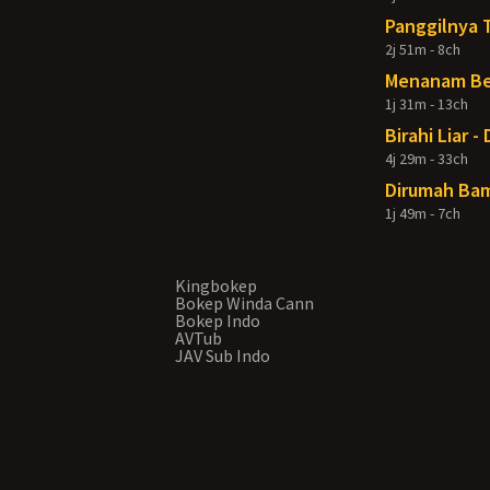
Panggilnya 
2j 51m - 8ch
Menanam Ben
1j 31m - 13ch
Birahi Liar 
4j 29m - 33ch
Dirumah Bam
1j 49m - 7ch
Kingbokep
Bokep Winda Cann
Bokep Indo
AVTub
JAV Sub Indo