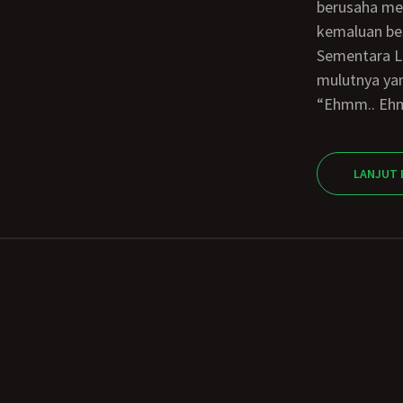
berusaha men
kemaluan besa
Sementara Lolita masih dengan penuh gairah memainkan kemaluanku dengan
mulutnya ya
“Ehmm.. Eh
LANJUT 