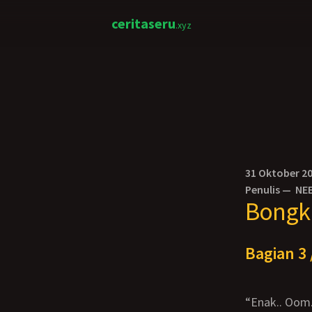
ceritaseru
.xyz
31 Oktober 2
Penulis —
NE
Bongk
Bagian 3 
“Enak.. Oom.. Ahh..” desah Lolita sambil tangannya semakin menekan kepalaku ke