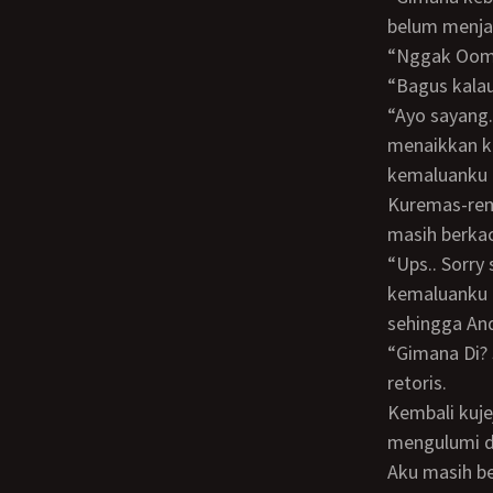
belum menj
“Nggak Oom
“Bagus kal
“Ayo sayang.. Kamu mulai hisap barang Oom ya” kataku pada Lolita, sambil
menaikkan k
kemaluanku 
Kuremas-remas rambutnya dengan sebelah tanganku, sementara tanganku yang lain
masih berka
“Ups.. Sorry suamimu nggak kelihatan tuh” kataku sambil menarik keluar
kemaluanku 
sehingga And
“Gimana Di? Sekarang kelihatan khan? Kamu bisa lihat istrimu dengan jelas?” tanyaku
retoris.
Kembali kujejalkan kemaluanku dalam mulut Lolita. Lolitapun dengan bernafsu
mengulumi d
Aku masih berkacak pinggang sambil sesekali menoleh ke arah Andi. Dia tampak