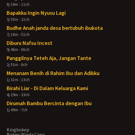
8j 16m - 11ch
Bapakku Ingin Nyusu Lagi
3j 55m - 21ch
Budhe Anah janda desa bertubuh ibukota
7j 18m - 51ch
Diburu Nafsu Incest
9j 48m - 65ch
Panggilnya Teteh Aja, Jangan Tante
2j 51m - 8ch
Menanam Benih di Rahim Ibu dan Adikku
1j 31m - 13ch
Birahi Liar - Di Dalam Keluarga Kami
4j 29m - 33ch
Dirumah Bambu Bercinta dengan Ibu
1j 49m - 7ch
Kingbokep
Bokep Winda Cann