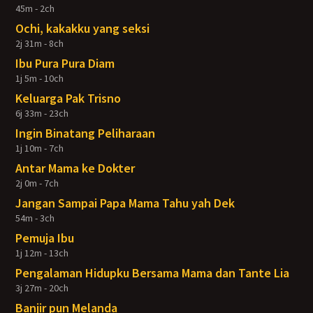
45m - 2ch
Ochi, kakakku yang seksi
2j 31m - 8ch
Ibu Pura Pura Diam
1j 5m - 10ch
Keluarga Pak Trisno
6j 33m - 23ch
Ingin Binatang Peliharaan
1j 10m - 7ch
Antar Mama ke Dokter
2j 0m - 7ch
Jangan Sampai Papa Mama Tahu yah Dek
54m - 3ch
Pemuja Ibu
1j 12m - 13ch
Pengalaman Hidupku Bersama Mama dan Tante Lia
3j 27m - 20ch
Banjir pun Melanda