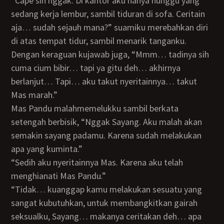
“Cape sih nggak. Di kantor aku hanya nunggu yang
sedang kerja lembur, sambil tiduran di sofa. Ceritain
aja… sudah sejauh mana?” suamiku merebahkan diri
di atas tempat tidur, sambil menarik tanganku.
Dengan keraguan kujawab juga, “Mmm… tadinya sih
cuma cium bibir… tapi ya gitu deh… akhirnya
berlanjut… Tapi… aku takut nyeritainnya… takut
Mas marah.”
Mas Pandu malahmemelukku sambil berkata
setengah berbisik, “Nggak Sayang. Aku malah akan
semakin sayang padamu. Karena sudah melakukan
apa yang kuminta.”
“Sedih aku nyeritainnya Mas. Karena aku telah
menghianati Mas Pandu.”
“Tidak… kuanggap kamu melakukan sesuatu yang
sangat kubutuhkan, untuk membangkitkan gairah
seksualku, Sayang… makanya ceritakan deh… apa