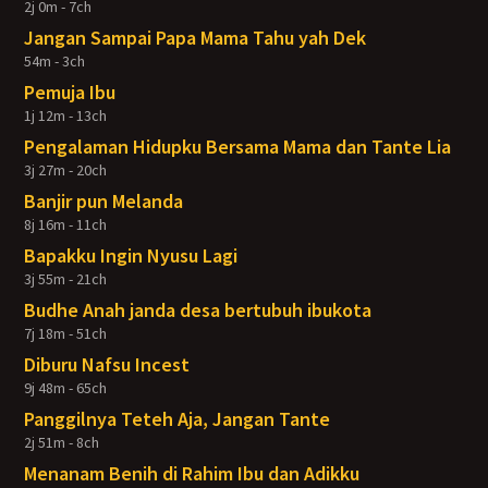
2j 0m - 7ch
Jangan Sampai Papa Mama Tahu yah Dek
54m - 3ch
Pemuja Ibu
1j 12m - 13ch
Pengalaman Hidupku Bersama Mama dan Tante Lia
3j 27m - 20ch
Banjir pun Melanda
8j 16m - 11ch
Bapakku Ingin Nyusu Lagi
3j 55m - 21ch
Budhe Anah janda desa bertubuh ibukota
7j 18m - 51ch
Diburu Nafsu Incest
9j 48m - 65ch
Panggilnya Teteh Aja, Jangan Tante
2j 51m - 8ch
Menanam Benih di Rahim Ibu dan Adikku