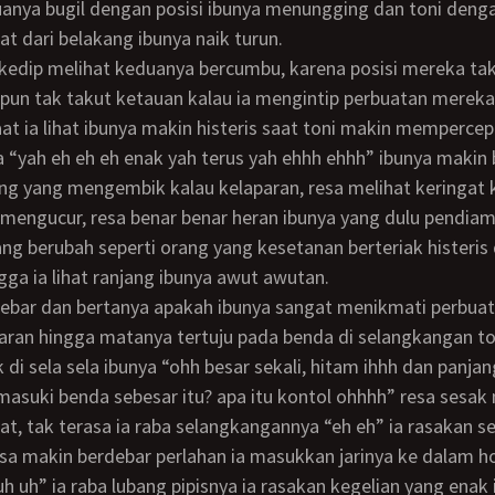
anya bugil dengan posisi ibunya menungging dan toni deng
at dari belakang ibunya naik turun.
apun tak takut ketauan kalau ia mengintip perbuatan mereka
at ia lihat ibunya makin histeris saat toni makin mempercep
“yah eh eh eh enak yah terus yah ehhh ehhh” ibunya makin 
ng yang mengembik kalau kelaparan, resa melihat keringat
mengucur, resa benar benar heran ibunya yang dulu pendiam
ang berubah seperti orang yang kesetanan berteriak histeris 
gga ia lihat ranjang ibunya awut awutan.
ran hingga matanya tertuju pada benda di selangkangan to
di sela sela ibunya “ohh besar sekali, hitam ihhh dan panjan
 masuki benda sebesar itu? apa itu kontol ohhhh” resa sesa
iat, tak terasa ia raba selangkangannya “eh eh” ia rasakan se
sa makin berdebar perlahan ia masukkan jarinya ke dalam h
uh uh” ia raba lubang pipisnya ia rasakan kegelian yang enak