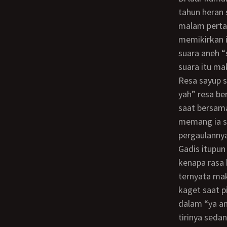
tahun heran 
malam perta
memikirkan i
suara aneh “s
suara itu ma
Resa sayup sayup mendengar rintihan ibunya “yah ahhhh ehhh enakkk yaahhh ohhh
yah” resa be
saat bersama
memang ia s
pergaulannya
Gadis itupun pergi ke kamarnya, tapi resa terngiang desahan ibunya dan entah
kenapa rasa 
ternyata mak
kaget saat p
dalam “ya am
tirinya seda