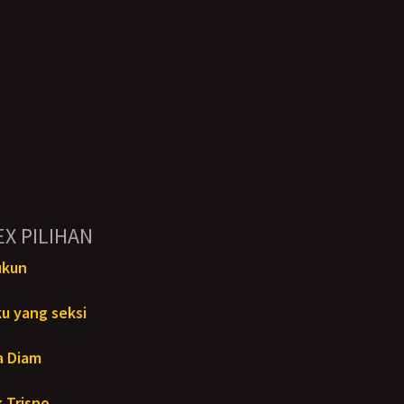
EX PILIHAN
ukun
u yang seksi
a Diam
 Trisno