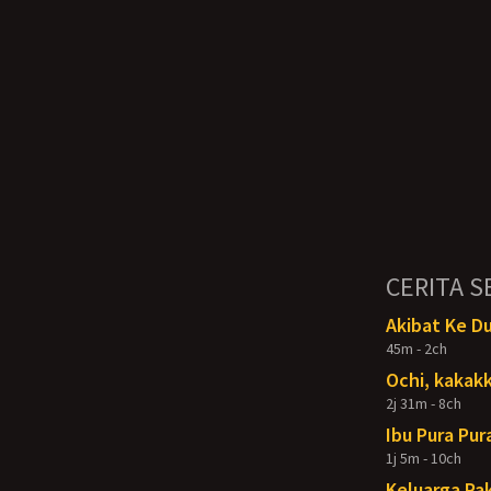
CERITA S
Akibat Ke D
45m - 2ch
Ochi, kakakk
2j 31m - 8ch
Ibu Pura Pur
1j 5m - 10ch
Keluarga Pak