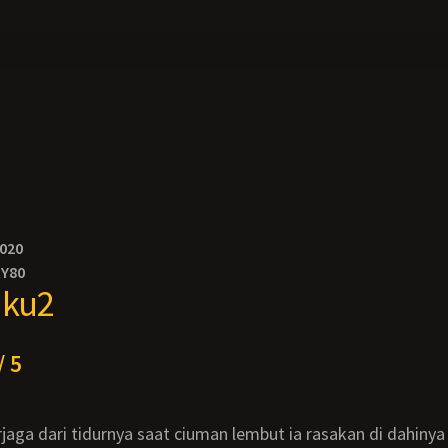
2020
RY80
aku2
/ 5