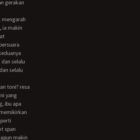
an gerakan
, ia makin
at
bersuara
 keduanya
 dan selalu
dan selalu
ni yang
g, ibu apa
k memikirkan
perti
ot span
 iapun makin