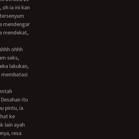
oh ia ini kan
 tersenyum
 ia mendengar
 ia mendekat,
am seks,
eka lakukan,
t membatasi
 Desahan itu
 pintu, ia
ihat ke
k lain ayah
nya, resa