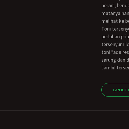
berani, bend
matanya nana
melihat ke b
Toni tersenyum penuh birahi saat tau resa yang tak lain putri sumaiyah mengintip,
perlahan pri
tersenyum l
toni “ada re
sarung dan d
sambil ters
LANJUT 