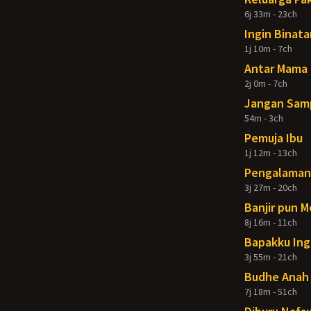
6j 33m - 23ch
Ingin Binata
1j 10m - 7ch
Antar Mama 
2j 0m - 7ch
Jangan Samp
54m - 3ch
Pemuja Ibu
1j 12m - 13ch
Pengalaman 
3j 27m - 20ch
Banjir pun 
8j 16m - 11ch
Bapakku Ing
3j 55m - 21ch
Budhe Anah 
7j 18m - 51ch