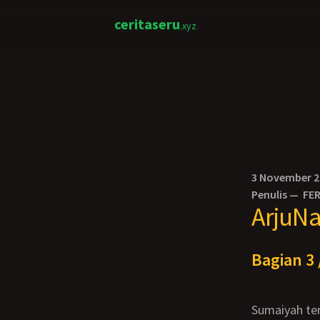
ceritaseru
.xyz
3 November 
Penulis —
FE
ArjuN
Bagian 3 
Sumaiyah terjaga dari tidurnya saat ciuman lembut ia rasakan di dahinya “sayang