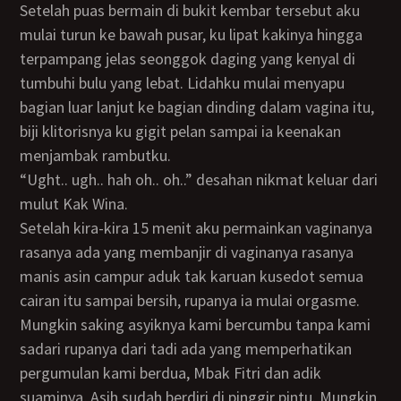
Setelah puas bermain di bukit kembar tersebut aku
mulai turun ke bawah pusar, ku lipat kakinya hingga
terpampang jelas seonggok daging yang kenyal di
tumbuhi bulu yang lebat. Lidahku mulai menyapu
bagian luar lanjut ke bagian dinding dalam vagina itu,
biji klitorisnya ku gigit pelan sampai ia keenakan
menjambak rambutku.
“Ught.. ugh.. hah oh.. oh..” desahan nikmat keluar dari
mulut Kak Wina.
Setelah kira-kira 15 menit aku permainkan vaginanya
rasanya ada yang membanjir di vaginanya rasanya
manis asin campur aduk tak karuan kusedot semua
cairan itu sampai bersih, rupanya ia mulai orgasme.
Mungkin saking asyiknya kami bercumbu tanpa kami
sadari rupanya dari tadi ada yang memperhatikan
pergumulan kami berdua, Mbak Fitri dan adik
suaminya, Asih sudah berdiri di pinggir pintu. Mungkin