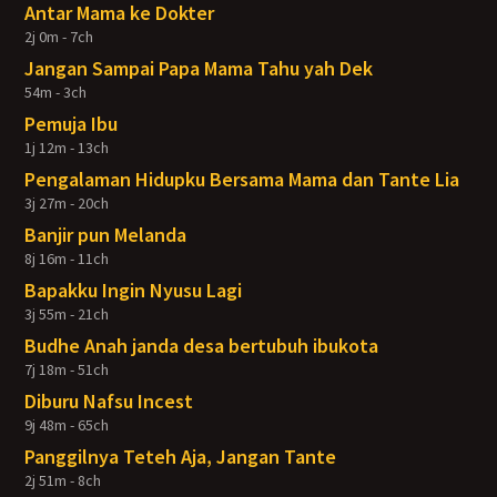
Antar Mama ke Dokter
2j 0m - 7ch
Jangan Sampai Papa Mama Tahu yah Dek
54m - 3ch
Pemuja Ibu
1j 12m - 13ch
Pengalaman Hidupku Bersama Mama dan Tante Lia
3j 27m - 20ch
Banjir pun Melanda
8j 16m - 11ch
Bapakku Ingin Nyusu Lagi
3j 55m - 21ch
Budhe Anah janda desa bertubuh ibukota
7j 18m - 51ch
Diburu Nafsu Incest
9j 48m - 65ch
Panggilnya Teteh Aja, Jangan Tante
2j 51m - 8ch