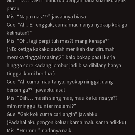
Gue: “D… Dek?!” sahutku dengan nada suaraku agak
parau.
Mis: “Napa mas???” jawabnya biasa
Gue: “Ah.. E.. enggak, cuma mau nanya nyokap kok ga
kelihatan?”
Mis: “Oh.. lagi pergi tuh mas?! mang kenapa?”
(NB: ketiga kakakq sudah menikah dan dirumah
mereka tinggal masing2”. kalo bokap pasti kerja
hingga sore kadang lembur jadi bisa dibilang hanya
tinggal kami berdua.)
Gue: “Ah cuma mau tanya, nyokap ninggal uang
bensin ga??” jawabku asal
Mis: “Diih… masih siang mas, mau ke ka risa ya??
mlm minggu itu ntar malam!?”
Gue: “Gak kok cuma cari angin” jawabku
(padahal aku pengen keluar karna malu sama adikku)
Mis: “Hmmm..” nadanya naik