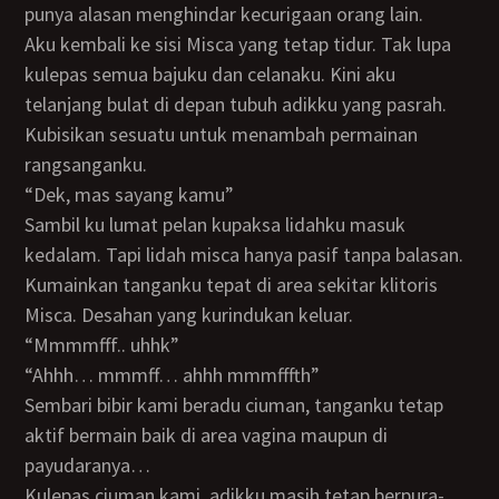
punya alasan menghindar kecurigaan orang lain.
Aku kembali ke sisi Misca yang tetap tidur. Tak lupa
kulepas semua bajuku dan celanaku. Kini aku
telanjang bulat di depan tubuh adikku yang pasrah.
Kubisikan sesuatu untuk menambah permainan
rangsanganku.
“Dek, mas sayang kamu”
Sambil ku lumat pelan kupaksa lidahku masuk
kedalam. Tapi lidah misca hanya pasif tanpa balasan.
Kumainkan tanganku tepat di area sekitar klitoris
Misca. Desahan yang kurindukan keluar.
“Mmmmfff.. uhhk”
“ahhh… mmmff… ahhh mmmfffth”
sembari bibir kami beradu ciuman, tanganku tetap
aktif bermain baik di area vagina maupun di
payudaranya…
Kulepas ciuman kami, adikku masih tetap berpura-