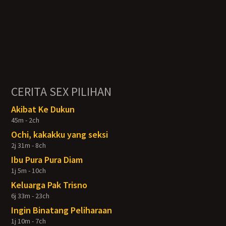
CERITA SEX PILIHAN
Akibat Ke Dukun
45m - 2ch
Ochi, kakakku yang seksi
2j 31m - 8ch
Ibu Pura Pura Diam
1j 5m - 10ch
Keluarga Pak Trisno
6j 33m - 23ch
Ingin Binatang Peliharaan
1j 10m - 7ch