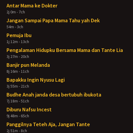
Antar Mama ke Dokter
2j 0m - 7ch
Jangan Sampai Papa Mama Tahu yah Dek
54m - 3ch
Pemuja Ibu
1j 12m - 13ch
Pengalaman Hidupku Bersama Mama dan Tante Lia
3j 27m - 20ch
Banjir pun Melanda
8j 16m - 11ch
Bapakku Ingin Nyusu Lagi
3j 55m - 21ch
Budhe Anah janda desa bertubuh ibukota
7j 18m - 51ch
Diburu Nafsu Incest
9j 48m - 65ch
Panggilnya Teteh Aja, Jangan Tante
2j 51m - 8ch