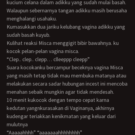
kucium celana dalam adikku yang sudah mulai basah.
Walaupun sebernarnya tangan adikku masih berusaha
menghalangi usahaku.
Kumasukkan dua jariku kelubang vagina adikku yang
sudah basah kuyub.
Kulihat reaksi Misca menggigit bibir bawahnya. ku
kocok pelan-pelan vagina misca.
“clep.. clep.. clepp… clleeppp cleepp”
Suara kocokanku bercampur beceknya vagina Misca
yang masih tetap tidak mau membuka matanya atau
melakukan secara sadar hubungan incest ini mencoba
menahan sebaik mungkin agar tidak mendesah.
10 menit kukocok dengan tempo cepat karna
kedutan yangnkurasakan di Vaginanya, akhirnya
kudengar teriakkan kenikmatan yang keluar dari
mulutnya
“Aaaaahhhh” “aaaaaaahhhhhhhh”