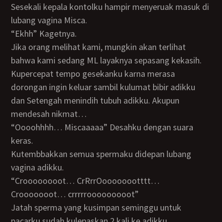
Sesekali kepala kontolku hampir menyeruak masuk di
lubang vagina Misca.
“Ekhh” Kagetnya.
Jika orang melihat kami, mungkin akan terlihat
bahwa kami sedang ML layaknya sepasang kekasih.
Kupercepat tempo gesekanku karna merasa
dorongan ingin keluar sambil kulumat bibir adikku
dan Setengah menindih tubuh adikku. Akupun
mendesah nikmat…
“Oooohhhh… Miscaaaaa” Desahku dengan suara
keras.
Kutembbakkan semua spermaku didepan lubang
vagina adikku.
“Croooooooot… CrRrrOoooooootttt…
Crooooooot… crrrrrooooooooot”
Jatah sperma yang kusimpan seminggu untuk
pacarku sudah kulepaskan 2 kali ke adikku.