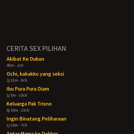
CERITA SEX PILIHAN
Akibat Ke Dukun
45m - 2ch
Ochi, kakakku yang seksi
2j 31m - 8ch
Ibu Pura Pura Diam
1j 5m - 10ch
Keluarga Pak Trisno
6j 33m - 23ch
Ingin Binatang Peliharaan
1j 10m - 7ch
Antar Mama ke Dokter