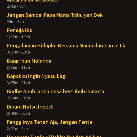
2j 0m - 7ch
Jangan Sampai Papa Mama Tahu yah Dek
54m - 3ch
Pemuja Ibu
1j 12m - 13ch
Pengalaman Hidupku Bersama Mama dan Tante Lia
3j 27m - 20ch
Banjir pun Melanda
8j 16m - 11ch
Bapakku Ingin Nyusu Lagi
3j 55m - 21ch
Budhe Anah janda desa bertubuh ibukota
7j 18m - 51ch
Diburu Nafsu Incest
9j 48m - 65ch
Panggilnya Teteh Aja, Jangan Tante
2j 51m - 8ch