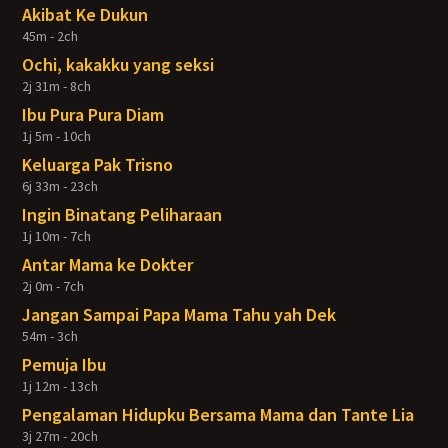
Akibat Ke Dukun
45m - 2ch
Ochi, kakakku yang seksi
2j 31m - 8ch
Ibu Pura Pura Diam
1j 5m - 10ch
Keluarga Pak Trisno
6j 33m - 23ch
Ingin Binatang Peliharaan
1j 10m - 7ch
Antar Mama ke Dokter
2j 0m - 7ch
Jangan Sampai Papa Mama Tahu yah Dek
54m - 3ch
Pemuja Ibu
1j 12m - 13ch
Pengalaman Hidupku Bersama Mama dan Tante Lia
3j 27m - 20ch