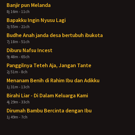
Banjir pun Melanda
8j 16m - 11ch
Bapakku Ingin Nyusu Lagi
3j 55m - 21ch
Budhe Anah janda desa bertubuh ibukota
7j 18m - 51ch
Diburu Nafsu Incest
9j 48m - 65ch
Panggilnya Teteh Aja, Jangan Tante
2j 51m - 8ch
Menanam Benih di Rahim Ibu dan Adikku
1j 31m - 13ch
Birahi Liar - Di Dalam Keluarga Kami
4j 29m - 33ch
Dirumah Bambu Bercinta dengan Ibu
1j 49m - 7ch