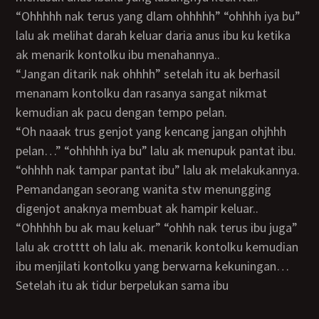
“ohhhhh nak terus yang dlam ohhhhh” “ohhhh iya bu”
lalu ak melihat darah keluar daria anus ibu ku ketika
ak menarik kontolku ibu menahannya..
“jangan ditarik nak ohhhh” setelah itu ak berhasil
menanam kontolku dan rasanya sangat nikmat
kemudian ak pacu dengan tempo pelan.
“oh naaak trus genjot yang kencang jangan ohjhhh
pelan…” “ohhhhh iya bu” lalu ak menupuk pantat ibu.
“ohhhh nak tampar pantat ibu” lalu ak melakukannya.
pemandangan seorang wanita stw menungging
digenjot anaknya membuat ak hampir keluar..
“ohhhhh bu ak mau keluar” “ohhh nak terus ibu juga”
lalu ak crotttt oh lalu ak. menarik kontolku kemudian
ibu menjilati kontolku yang berwarna kekuningan…
Setelah itu ak tidur berpelukan sama ibu