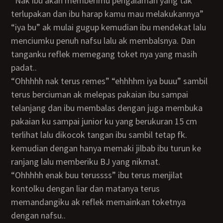
“nak ibu akan memberimu pengalaman yang tak
terlupakan dan ibu harap kamu mau melakukannya”
“iya bu” ak mulai gugup kemudian ibu mendekat lalu
menciumku penuh nafsu lalu ak membalsnya. Dan
tanganku reflek memegang toket nya yang masih
padat..
“ohhhhh nak terus remes” “ehhhhm iya buuu” sambil
terus berciuman ak melepas pakaian ibu sampai
telanjang dan ibu membalas dengan juga membuka
pakaian ku sampai junior ku yang berukuran 15 cm
terlihat lalu dikocok tangan ibu sambil tetap fk.
kemudian dengan hanya memaki jilbab ibu turun ke
ranjang lalu memberiku BJ yang nikmat.
“ohhhhh enak buu terussss” ibu terus menjilat
kontolku dengan liar dan matanya terus
memandangiku ak reflek memainkan toketnya
dengan nafsu..