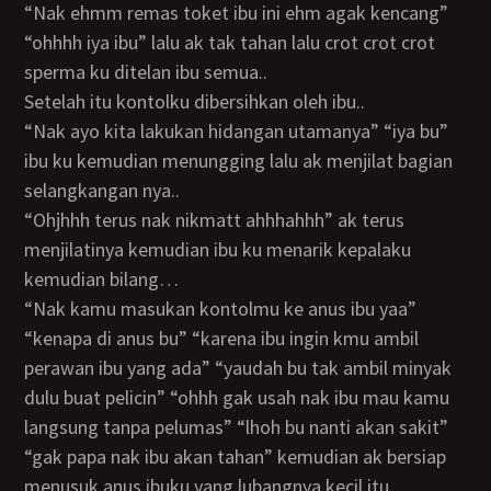
“nak ehmm remas toket ibu ini ehm agak kencang”
“ohhhh iya ibu” lalu ak tak tahan lalu crot crot crot
sperma ku ditelan ibu semua..
Setelah itu kontolku dibersihkan oleh ibu..
“nak ayo kita lakukan hidangan utamanya” “iya bu”
ibu ku kemudian menungging lalu ak menjilat bagian
selangkangan nya..
“ohjhhh terus nak nikmatt ahhhahhh” ak terus
menjilatinya kemudian ibu ku menarik kepalaku
kemudian bilang…
“nak kamu masukan kontolmu ke anus ibu yaa”
“kenapa di anus bu” “karena ibu ingin kmu ambil
perawan ibu yang ada” “yaudah bu tak ambil minyak
dulu buat pelicin” “ohhh gak usah nak ibu mau kamu
langsung tanpa pelumas” “lhoh bu nanti akan sakit”
“gak papa nak ibu akan tahan” kemudian ak bersiap
menusuk anus ibuku yang lubangnya kecil itu..