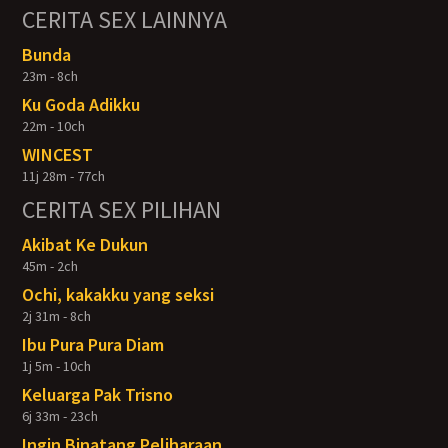
CERITA SEX LAINNYA
Bunda
23m - 8ch
Ku Goda Adikku
22m - 10ch
WINCEST
11j 28m - 77ch
CERITA SEX PILIHAN
Akibat Ke Dukun
45m - 2ch
Ochi, kakakku yang seksi
2j 31m - 8ch
Ibu Pura Pura Diam
1j 5m - 10ch
Keluarga Pak Trisno
6j 33m - 23ch
Ingin Binatang Peliharaan