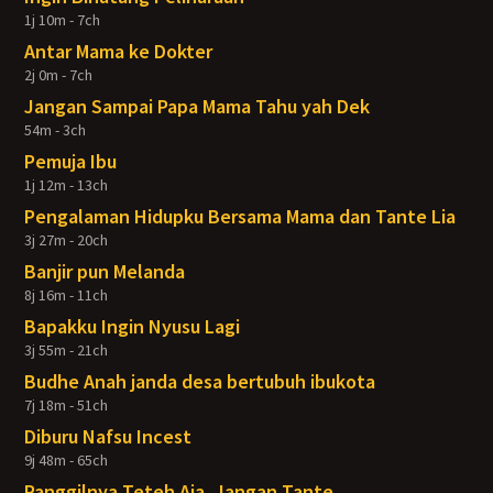
1j 10m - 7ch
Antar Mama ke Dokter
2j 0m - 7ch
Jangan Sampai Papa Mama Tahu yah Dek
54m - 3ch
Pemuja Ibu
1j 12m - 13ch
Pengalaman Hidupku Bersama Mama dan Tante Lia
3j 27m - 20ch
Banjir pun Melanda
8j 16m - 11ch
Bapakku Ingin Nyusu Lagi
3j 55m - 21ch
Budhe Anah janda desa bertubuh ibukota
7j 18m - 51ch
Diburu Nafsu Incest
9j 48m - 65ch
Panggilnya Teteh Aja, Jangan Tante