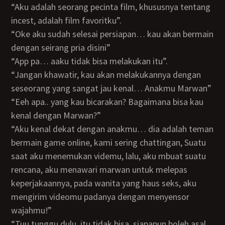
“Aku adalah seorang pecinta film, khususnya tentang
incest, adalah film favoritku”.
“oke aku sudah selesai persiapan… kau akan bermain
dengan seirang pria disini”
“App pa… aaku tidak bisa melakukan itu”.
“Jangan khawatir, kau akan melakukannya dengan
seseorang yang sangat jau kenal… Anakmu Marwan”
“Eeh apa.. yang kau bicarakan? Bagaimana bisa kau
kenal dengan Marwan?”
“Aku kenal dekat dengan anakmu… dia adalah teman
bermain game online, kami sering chattingan, Suatu
saat aku menemukan videmu, lalu, aku mbuat suatu
rencana, aku menawari marwan untuk melepas
keperjakaannya, pada wanita yang haus seks, aku
mengirim videomu padanya dengan menyensor
wajahmu!”
“Tuu tunggu dulu, itu tidak bisa, siapapun boleh asal