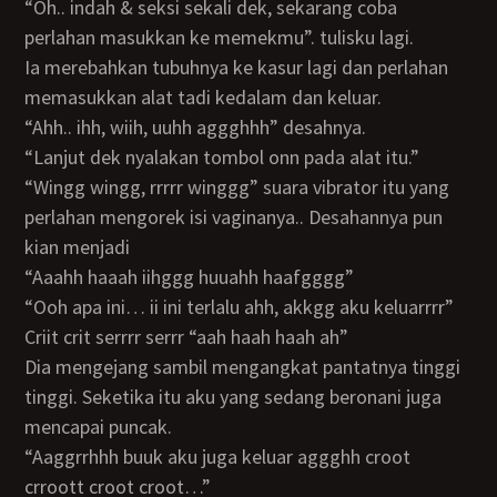
“oh.. indah & seksi sekali dek, sekarang coba
perlahan masukkan ke memekmu”. tulisku lagi.
Ia merebahkan tubuhnya ke kasur lagi dan perlahan
memasukkan alat tadi kedalam dan keluar.
“ahh.. ihh, wiih, uuhh aggghhh” desahnya.
“Lanjut dek nyalakan tombol onn pada alat itu.”
“wingg wingg, rrrrr winggg” suara vibrator itu yang
perlahan mengorek isi vaginanya.. Desahannya pun
kian menjadi
“aaahh haaah iihggg huuahh haafgggg”
“ooh apa ini… ii ini terlalu ahh, akkgg aku keluarrrr”
criit crit serrrr serrr “aah haah haah ah”
Dia mengejang sambil mengangkat pantatnya tinggi
tinggi. Seketika itu aku yang sedang beronani juga
mencapai puncak.
“Aaggrrhhh buuk aku juga keluar aggghh croot
crroott croot croot…”