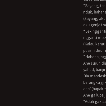
“Sayang, tak orat arit empekmu ngganti isuk nduk! Tak kentu ngganti elek empekmu
nduk, hahah
(Sayang, aku hancurin memekmu sampe pagi (nduk panggilan buat anak cewe kecil),
aku genjot 
“Lek ngganti gaiso, samean malah gak tak olehi moleh, tak kongkon nuwukno
ngganti mbe
(Kalau kamu sampai gabisa, kamu malah gak aku bolehin pulang, tak suruh puas
puasin diru
“Hahaha, n
ane suruh dia gaya doggy gan, ane jilatin dari belakang tuh meki lower cap enak bin
yahud, banji
dia mendesis “ah uh ahhh enggg ahh lee terus lee, ahhh bapakmu ****** le, nang
barangku jij
ahh”(bapakmu
ane ga lupa
“Aduh gak salah samean merkosa aku le, enak ancen le. Towokno nakk kentuen