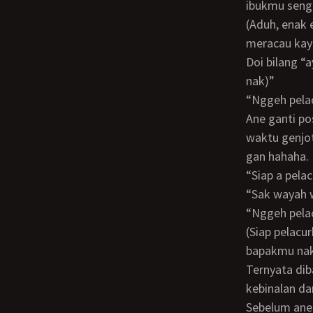
ibukmu seng 
(aduh, enak emang nak. puasin nak genjot ibumu yang lacur ini nak) pokonya dia
meracau kaya
doi bilang “ayo le lebokno le, ayo nak, ibu wes gak kuat nakk, ayo nakkk (masukan
nak)”
“nggeh pel
ane ganti posisi suruh rebahan miring, ane dari belakangnya ini posisi ane paling fav
waktu genjot
gan hahaha.
“siap a pel
“Sak waya
“Nggeh pel
(Siap pelacurku? Swaktu waktu nak, genjot aaku nak ak kurang genjotan dsri
bapakmu na
ternyata dibalik jilbab dan gamis panjang yang biasa doi pakek pas keluar keluar, ada
kebinalan d
Sebelum an