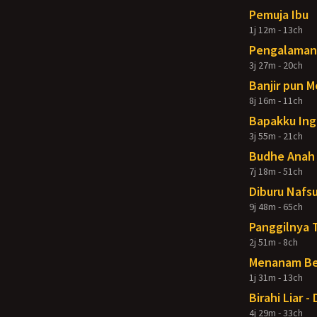
Pemuja Ibu
1j 12m - 13ch
Pengalaman 
3j 27m - 20ch
Banjir pun 
8j 16m - 11ch
Bapakku Ing
3j 55m - 21ch
Budhe Anah 
7j 18m - 51ch
Diburu Nafsu
9j 48m - 65ch
Panggilnya 
2j 51m - 8ch
Menanam Ben
1j 31m - 13ch
Birahi Liar 
4j 29m - 33ch