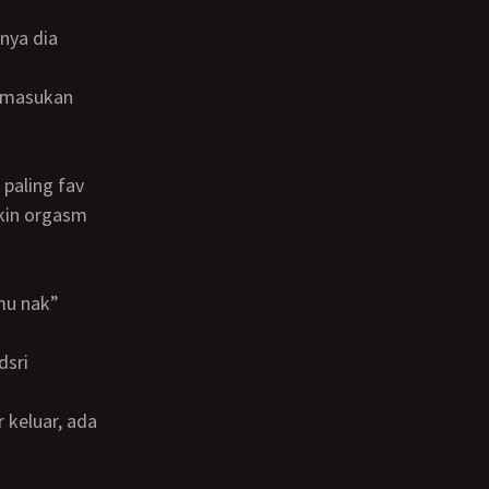
ikin orgasm
mu nak”