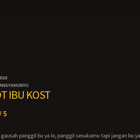
2020
IANSYAHUNYU
T IBU KOST
/ 5
 le gausah panggil bu ya le, panggil sesukamu tapi jangan bu ya