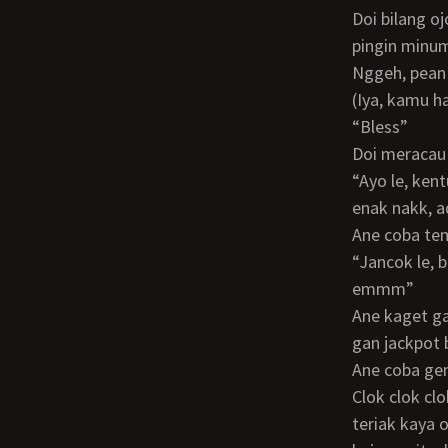
doi bilang ojo, aku pingin nyesep pejune arek joko nak, ibuk ombe ae nak.(jangan, aku
pingin minu
nggeh, pea
(Iya, kamu 
“Bless”
doi meracau
“Ayo le, kentuen le ibukmu iki lee ayoo nakk he em nakk iyo nak ngono nak iyo nakk
enak nakk, 
ane coba t
“jancok le, banterno lee kontolmu enakkk le aghh heem yoiku lee, ah uhhh enggg
emmm”
Ane kaget gan seumur umur ane gapernah liat doi kata kasar + stw sebinal ini. Gila
gan jackpot 
ane coba ge
Clok clok clok pak pak pak suara paha ane tabrakan ama bokong doi dia makin teriak
teriak kaya 