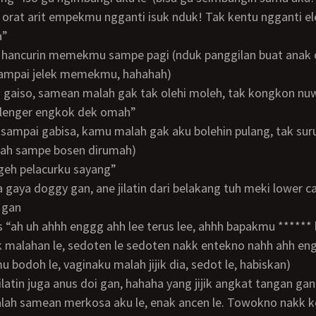
a”
sampai jelek memekmu, hahahah)
lenger engkok dek omah”
mah sampe bosen dirumah)
ggeh pelacurku sayang”
r gan
ik malahan le, sedoten le sedoten nakk entekno nahh ahh en
 bodoh le, vaginaku malah jijik dia, sedot le, habiskan)
 jilatin juga anus doi gan, hahaha yang jijik angkat tangan gan