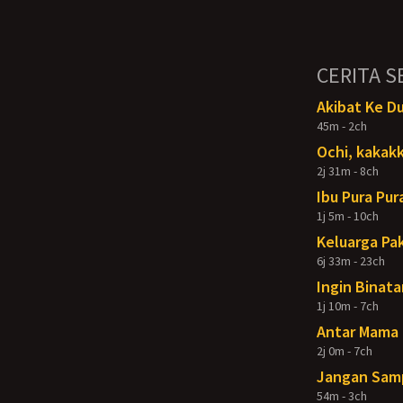
CERITA S
Akibat Ke D
45m - 2ch
Ochi, kakakk
2j 31m - 8ch
Ibu Pura Pur
1j 5m - 10ch
Keluarga Pak
6j 33m - 23ch
Ingin Binata
1j 10m - 7ch
Antar Mama 
2j 0m - 7ch
Jangan Samp
54m - 3ch