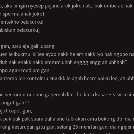
m sperma anak joko)
n entekno pelacurku!
habiskan pelacurku)
 gan, baru aja gali lubang
aduh nak enakk nakk emmm uhhh enggg engg ah uhhhhh”
empo agak medium gan
banget gan!!!
njot cepet gan,
orang kesurupan gitu gan, selang 25 menitan gan, dia ngejer 