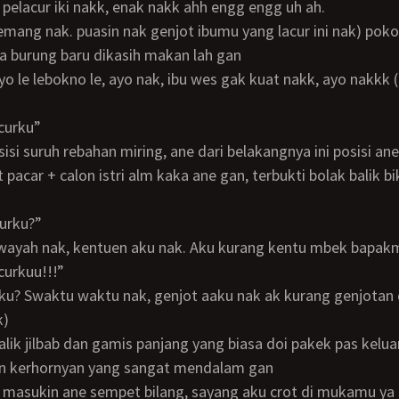
pelacur iki nakk, enak nakk ahh engg engg uh ah.
 burung baru dikasih makan lah gan
acurku”
 pacar + calon istri alm kaka ane gan, terbukti bolak balik b
acurku?”
h wayah nak, kentuen aku nak. Aku kurang kentu mbek bapak
acurkuu!!!”
k)
an kerhornyan yang sangat mendalam gan
e masukin ane sempet bilang, sayang aku crot di mukamu ya