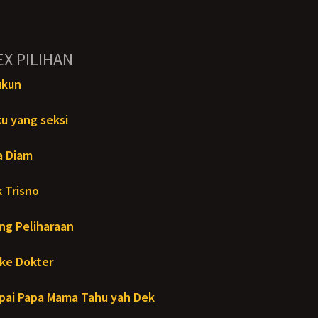
EX PILIHAN
ukun
u yang seksi
a Diam
 Trisno
ng Peliharaan
ke Dokter
ai Papa Mama Tahu yah Dek