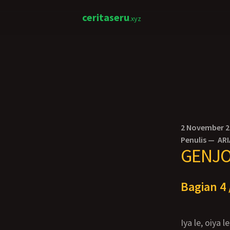
ceritaseru
.xyz
2 November 
Penulis —
AR
GENJO
Bagian 4 
iya le, oiya