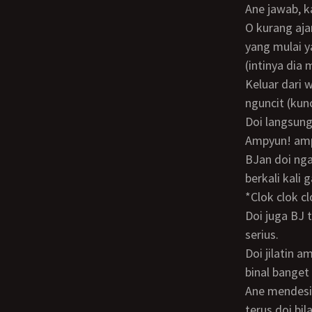
ane jawab,
o kurang ajar, aneh aneh ae sampean le, tapi gak apa apa wes le, pokoknya samean
yang mulai y
(intinya dia
keluar dari wc kontol ane dipegang dituntun ke kasur gan, ane suruh rebahan, doi
nguncit (kun
doi langsun
ampyun! am
BJan doi ngalah ngalahin pelacur beneran gan, doi meskipun stw berani deep throat
berkali kali g
*clok clok
doi juga BJ telor ane dimasukin dua duanya ke mulut doi, kok cukup ane heran gan,
serius.
doi jilatin ampe ke anus anus ane gan, dibuka anus tu dijilatin dalemnya gan, gilaa,
binal banget 
Ane mendesis terus terusan gan, Udah kaya mau jebol nih pertahanan, ane stop doi,
terus doi bi