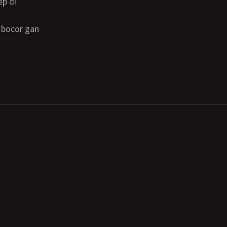
ep di
a bocor gan