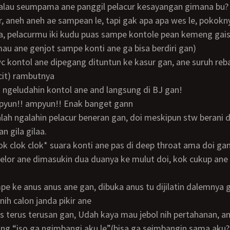
 kalau seumpama ane panggil pelacur kesayangan gimana bu?
a, pelacurmu iki kudu puas sampe kontole pean kemeng gai
 mau ane genjot sampe konti ane ga bisa berdiri gan)
cit) rambutnya
g ngeludahin kontol ane and langsung di BJ gan!
pyun!! ampyun!! Enak banget gann
an gila gilaa.
 clok clok clok* suara konti ane pas di deep throat ama doi gan
nih calon janda pikir ane
lang “iso ga ngimbangi aku le”(bisa ga seimbangin sama aku?