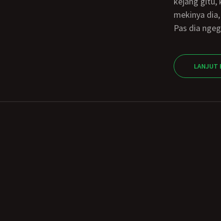
kejang gitu,
mekinya dia,
pas dia nge
LANJUT 