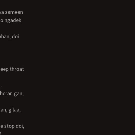
so ngadek
.
)