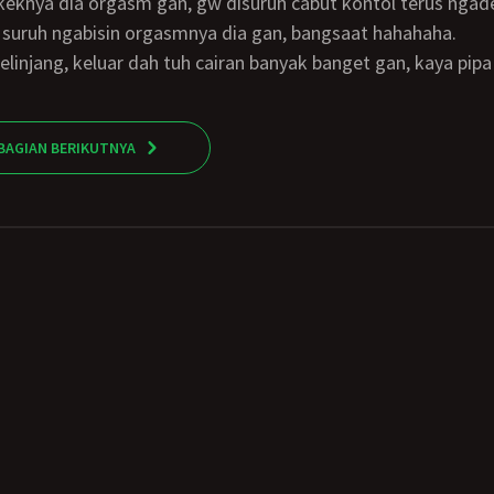
 keknya dia orgasm gan, gw disuruh cabut kontol terus ngad
 suruh ngabisin orgasmnya dia gan, bangsaat hahahaha.
gelinjang, keluar dah tuh cairan banyak banget gan, kaya pip
BAGIAN BERIKUTNYA