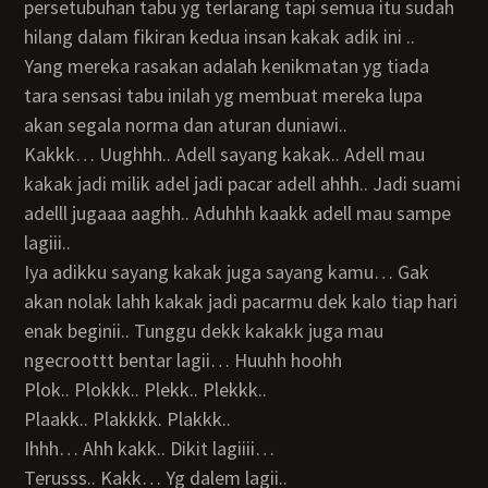
persetubuhan tabu yg terlarang tapi semua itu sudah
hilang dalam fikiran kedua insan kakak adik ini ..
Yang mereka rasakan adalah kenikmatan yg tiada
tara sensasi tabu inilah yg membuat mereka lupa
akan segala norma dan aturan duniawi..
Kakkk… Uughhh.. Adell sayang kakak.. Adell mau
kakak jadi milik adel jadi pacar adell ahhh.. Jadi suami
adelll jugaaa aaghh.. Aduhhh kaakk adell mau sampe
lagiii..
Iya adikku sayang kakak juga sayang kamu… Gak
akan nolak lahh kakak jadi pacarmu dek kalo tiap hari
enak beginii.. Tunggu dekk kakakk juga mau
ngecroottt bentar lagii… Huuhh hoohh
Plok.. Plokkk.. Plekk.. Plekkk..
Plaakk.. Plakkkk. Plakkk..
Ihhh… Ahh kakk.. Dikit lagiiii…
Terusss.. Kakk… Yg dalem lagii..