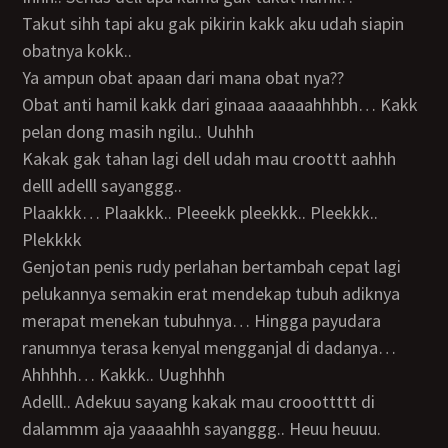
Takut sihh tapi aku gak pikirin kakk aku udah siapin
obatnya kokk..
Ya ampun obat apaan dari mana obat nya??
Obat anti hamil kakk dari ginaaa aaaaahhhbh… Kakk
pelan dong masih ngilu.. Uuhhh
Kakak gak tahan lagi dell udah mau croottt aahhh
delll adelll sayanggg..
Plaakkk… Plaakkk.. Pleeekk pleekkk.. Pleekkk..
Plekkkk
Genjotan penis rudy perlahan bertambah cepat lagi
pelukannya semakin erat mendekap tubuh adiknya
merapat menekan tubuhnya… Hingga payudara
ranumnya terasa kenyal mengganjal di dadanya…
Ahhhhh… Kakkk.. Uughhhh
Adelll.. Adekuu sayang kakak mau crooottttt di
dalammm aja yaaaahhh sayanggg.. Heuu heuuu.