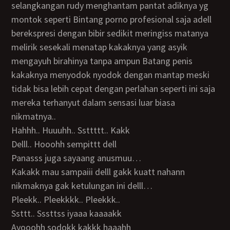
selangkangan rudy menghantam pantat adiknya yg
montok seperti Bintang porno profesional saja adell
berekspresi dengan bibir sedikit meringiss matanya
melirik sesekali menatap kakaknya yang asyik
mengayuh birahinya tanpa ampun Batang penis
kakaknya menyodok nyodok dengan mantap meski
tidak bisa lebih cepat dengan perlahan seperti ini saja
mereka terhanyut dalam sensasi luar biasa
nikmatnya..
Hahhh.. Huuuhh.. Ssttttt.. Kakk
Delll.. Hooohh sempittt dell
Panasss juga sayaang anusmuu…
Kakakk mau sampaiii delll gakk kuatt nahann
nikmaknya gak ketulungan ini delll…
Pleekk.. Pleekkkk.. Pleekkk..
Ssttt.. Sssttss iyaaa kaaaakk
Ayooohh sodokk kakkk haaahh