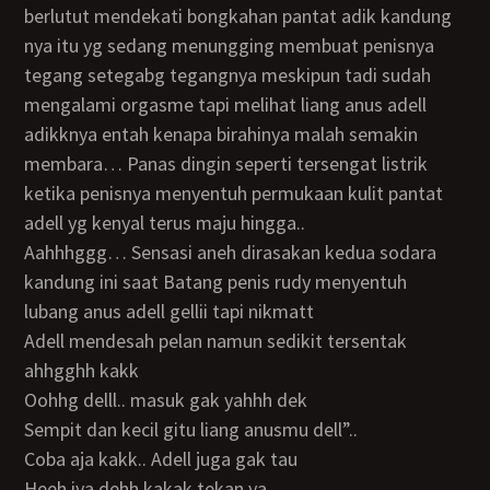
berlutut mendekati bongkahan pantat adik kandung
nya itu yg sedang menungging membuat penisnya
tegang setegabg tegangnya meskipun tadi sudah
mengalami orgasme tapi melihat liang anus adell
adikknya entah kenapa birahinya malah semakin
membara… Panas dingin seperti tersengat listrik
ketika penisnya menyentuh permukaan kulit pantat
adell yg kenyal terus maju hingga..
Aahhhggg… Sensasi aneh dirasakan kedua sodara
kandung ini saat Batang penis rudy menyentuh
lubang anus adell gellii tapi nikmatt
Adell mendesah pelan namun sedikit tersentak
ahhgghh kakk
Oohhg delll.. masuk gak yahhh dek
Sempit dan kecil gitu liang anusmu dell”..
Coba aja kakk.. Adell juga gak tau
Heeh iya dehh kakak tekan ya