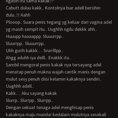
ngasih itu sama kakak??”
Cabutt duluu kakk.. Kontolnya biar adell bersihin
dulu..!! Aahh
Plooop.. Suara penis tegang yg keluar dari vagina adel
yg masih sempit itu.. Uughhh ngilu dekkk ahh..
Huuupp haaaappp. Sluuurrpp..
Sluurrpp.. Sluuurrpp..
Uhh gurih kakkk… Srurrlllpp..
Ahgg aduhh iya delll.. Enakkk itu..
Sambil mengoral penis kakak nya tersayang adel
menatap penuh makna wajah cantik manis dengan
mulut sexy penuh diisi kelamin kakaknya sendiri..
Uughhh adell..
Kakk… Aku sayang kakak
Slurrp.. Slurrpp.. Slurrpp..
Dengan sekuat tenaga adel menghisap penis
kakaknya maju mundur kedalam mulutnya sesekali