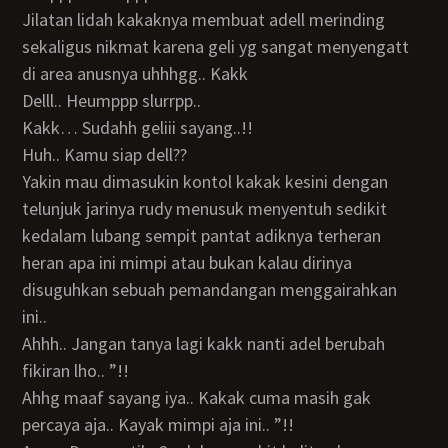
Jilatan lidah kakaknya membuat adell merinding
sekaligus nikmat karena geli yg sangat menyengatt
di area anusnya uhhhgg.. Kakk
Delll.. Heumppp slurrpp..
Kakk… Sudahh geliii sayang..!!
Huh.. Kamu siap dell??
Yakin mau dimasukin kontol kakak kesini dengan
telunjuk jarinya rudy menusuk menyentuh sedikit
kedalam lubang sempit pantat adiknya terheran
heran apa ini mimpi atau bukan kalau dirinya
disuguhkan sebuah pemandangan menggairahkan
ini..
Ahhh.. Jangan tanya lagi kakk nanti adel berubah
fikiran lho.. ”!!
Ahhg maaf sayang iya.. Kakak cuma masih gak
percaya aja.. Kayak mimpi aja ini.. ”!!