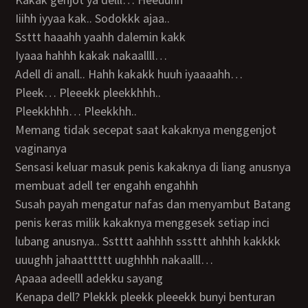
Iiihh iyyaa kak.. Sodokkk ajaa..
Ssttt haaahh yaahh dalemin kakk
Iyaaa hahhh kakak nakaallll…
Adell di anall.. Hahh kakakk huuh iyaaaahh…
Pleek… Pleeekk pleekkhhh..
Pleekkhhh… Pleekkhh..
Memang tidak secepat saat kakaknya menggenjot
vaginanya
Sensasi keluar masuk penis kakaknya di liang anusnya
membuat adell ter engahh engahhh
Susah payah mengatur nafas dan menyambut Batang
penis keras milik kakaknya menggesek setiap inci
lubang anusnya.. Sstttt aahhhh sssttt ahhhh kakkkk
uuughh jahaatttttt uughhhh nakaalll…
Apaaa adeelll adekku sayang
Kenapa dell? Plekkk pleekk pleeekk bunyi benturan