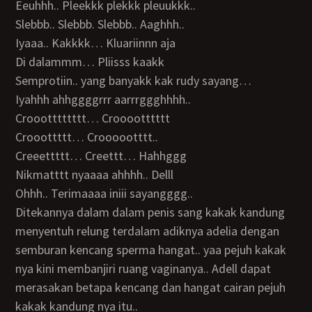
Eeuhhh.. Pleekkk plekkk pleuukkk..
Slebbb.. Slebbb. Slebbb.. Aaghhh..
Iyaaa.. Kakkkk… Kluariinnn aja
Di dalammm… Pliisss kaakk
Semprotiin.. yang banyakk kak rudy sayang…
Iyahhh ahhggggrrr aarrrggghhhh..
Croootttttttt… Crooootttttt
Crooottttt… Croooootttt..
Creeettttt… Creettt… Hahhggg
Nikmatttt nyaaaa ahhhh.. Delll
Ohhh.. Terimaaaa iniii sayangggg..
Ditekannya dalam dalam penis sang kakak kandung
menyentuh relung terdalam adiknya adelia dengan
semburan kencang sperma hangat.. yaa pejuh kakak
nya kini membanjiri ruang vaginanya.. Adell dapat
merasakan betapa kencang dan hangat cairan pejuh
kakak kandung nya itu..