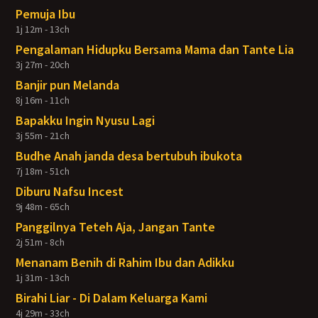
Pemuja Ibu
1j 12m - 13ch
Pengalaman Hidupku Bersama Mama dan Tante Lia
3j 27m - 20ch
Banjir pun Melanda
8j 16m - 11ch
Bapakku Ingin Nyusu Lagi
3j 55m - 21ch
Budhe Anah janda desa bertubuh ibukota
7j 18m - 51ch
Diburu Nafsu Incest
9j 48m - 65ch
Panggilnya Teteh Aja, Jangan Tante
2j 51m - 8ch
Menanam Benih di Rahim Ibu dan Adikku
1j 31m - 13ch
Birahi Liar - Di Dalam Keluarga Kami
4j 29m - 33ch