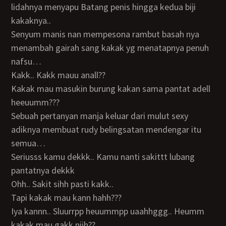
lidahnya menyapu Batang penis hingga kedua biji
kakaknya..
Senyum manis nan mempesona rambut basah nya
menambah gairah sang kakak yg menatapnya penuh
nafsu…
Kakk.. Kakk mauu anall??
Kakak mau masukin burung kakan sama pantat adell
heeuumm???
Sebuah pertanyan manja keluar dari mulut sexy
adiknya membuat rudy belingsatan mendengar itu
semua…
Seriusss kamu dekkk.. Kamu nanti sakittt lubang
pantatnya dekkk
Ohh.. Sakit sihh pasti kakk..
Tapi kakak mau kann hahh???
Iya kannn.. Sluurrpp heuummpp uaahhggg.. Heumm
kakak mau gakk niih??