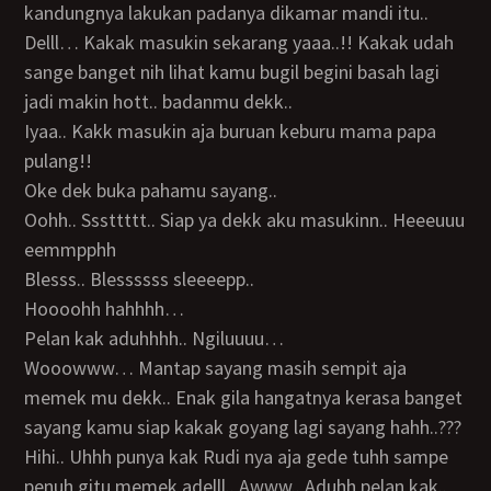
kandungnya lakukan padanya dikamar mandi itu..
Delll… Kakak masukin sekarang yaaa..!! Kakak udah
sange banget nih lihat kamu bugil begini basah lagi
jadi makin hott.. badanmu dekk..
Iyaa.. Kakk masukin aja buruan keburu mama papa
pulang!!
Oke dek buka pahamu sayang..
Oohh.. Sssttttt.. Siap ya dekk aku masukinn.. Heeeuuu
eemmpphh
Blesss.. Blessssss sleeeepp..
Hoooohh hahhhh…
Pelan kak aduhhhh.. Ngiluuuu…
Wooowww… Mantap sayang masih sempit aja
memek mu dekk.. Enak gila hangatnya kerasa banget
sayang kamu siap kakak goyang lagi sayang hahh..???
Hihi.. Uhhh punya kak Rudi nya aja gede tuhh sampe
penuh gitu memek adelll.. Awww.. Aduhh pelan kak..