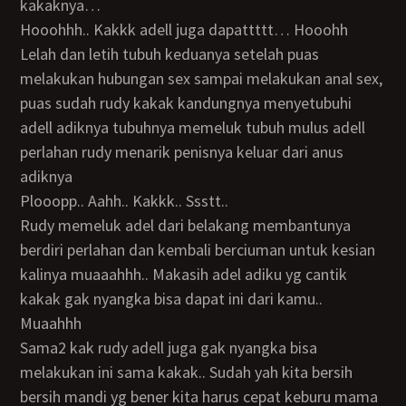
kakaknya…
Hooohhh.. Kakkk adell juga dapattttt… Hooohh
Lelah dan letih tubuh keduanya setelah puas
melakukan hubungan sex sampai melakukan anal sex,
puas sudah rudy kakak kandungnya menyetubuhi
adell adiknya tubuhnya memeluk tubuh mulus adell
perlahan rudy menarik penisnya keluar dari anus
adiknya
Plooopp.. Aahh.. Kakkk.. Ssstt..
Rudy memeluk adel dari belakang membantunya
berdiri perlahan dan kembali berciuman untuk kesian
kalinya muaaahhh.. Makasih adel adiku yg cantik
kakak gak nyangka bisa dapat ini dari kamu..
Muaahhh
Sama2 kak rudy adell juga gak nyangka bisa
melakukan ini sama kakak.. Sudah yah kita bersih
bersih mandi yg bener kita harus cepat keburu mama