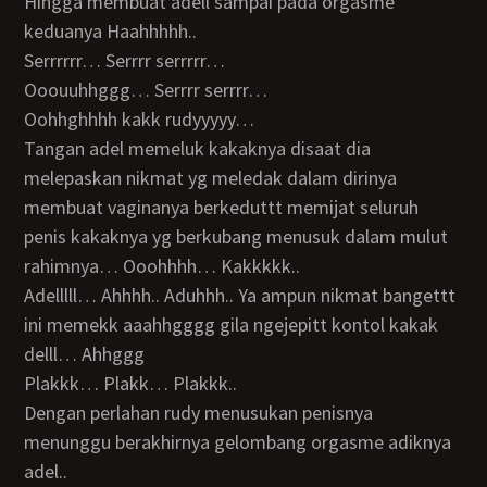
Hingga membuat adell sampai pada orgasme
keduanya Haahhhhh..
Serrrrrr… Serrrr serrrrr…
Ooouuhhggg… Serrrr serrrr…
Oohhghhhh kakk rudyyyyy…
Tangan adel memeluk kakaknya disaat dia
melepaskan nikmat yg meledak dalam dirinya
membuat vaginanya berkeduttt memijat seluruh
penis kakaknya yg berkubang menusuk dalam mulut
rahimnya… Ooohhhh… Kakkkkk..
Adelllll… Ahhhh.. Aduhhh.. Ya ampun nikmat bangettt
ini memekk aaahhgggg gila ngejepitt kontol kakak
delll… Ahhggg
Plakkk… Plakk… Plakkk..
Dengan perlahan rudy menusukan penisnya
menunggu berakhirnya gelombang orgasme adiknya
adel..