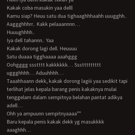
Kakak coba masukin yaa delll
Kamu siap? Heuu satu dua tighaaghhhaahh uuugghh..
Aaggghhhrr.. Kakk pelaaannnn…
Huuughhhh..
Iya dell tahannn.. Yaa
Kakak dorong lagi dell. Heuuuu
Satu duaaa tigghaaaa aaahggg
Oohgggg ssstttt kakkkkkk… Sssttttttttt
uggghhhh… Aduuhhhh…
Taaahhaann dekk, kakak dorong lagiii yaa sedikit tapi
terlihat jelas kepala barang penis kakaknya mulai
tenggelam dalam sempitnya belahan pantat adikya
adell…
Ohh ya ampuunn sempitnyaaaa""
Baru kepala penis kakak dekk yg masukkkk
aaaghhh…