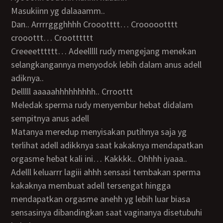
Masukiinn yg dalaaamm..
Dan.. Arrrrggghhhh Croootttt… Croooootttt
crooottt… Crootttttt
Creeeetttttt… Adeelllll rudy mengejang menekan
selangkangannya menyodok lebih dalam anus adell
adiknya..
Delllll aaaaahhhhhhhhh.. Crroottt
Meledak sperma rudy menyembur hebat didalam
sempitnya anus adell
Matanya meredup menyisakan putihnya saja yg
terlihat adell adikknya saat kakaknya mendapatkan
orgasme hebat kali ini… Kakkkk.. Ohhhh iyaaa..
Adelll keluarrr lagiii ahhh sensasi tembakan sperma
kakaknya membuat adell tersengat hingga
mendapatkan orgasme anehh yg lebih luar biasa
sensasinya dibandingkan saat vaginanya disetubuhi