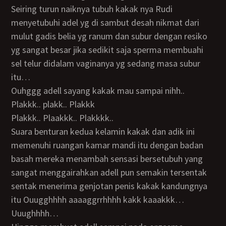
Seiring turun naiknya tubuh kakak nya Rudi
menyetubuhi adel yg di sambut desah nikmat dari
mulut gadis belia yg ranum dan subur dengan resiko
yg sangat besar jika sedikit saja sperma membuahi
sel telur didalam vaginanya yg sedang masa subur
itu…
Ouhggg adell sayang kakak mau sampai nihh..
Plakkk.. plakk.. Plakkk
Plakkk.. Plaakkk.. Plakkkk..
Suara benturan kedua kelamin kakak dan adik ini
memenuhi ruangan kamar mandi itu dengan badan
basah mereka menambah sensasi bersetubuh yang
sangat menggairahkan adell pun semakin tersentak
sentak menerima genjotan penis kakak kandungnya
itu Ouugghhhh aaaaggrrhhhh kakk kaaakkk…
Uuughhhh…