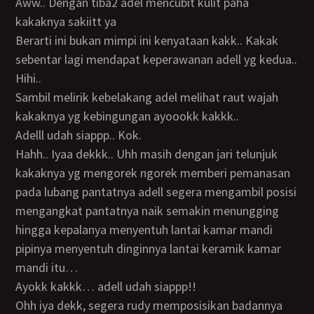
Aww.. Dengan tiba2 adel mencubit kulit paha
kakaknya sakiitt ya
Berarti ini bukan mimpi ini kenyataan kakk.. Kakak
sebentar lagi mendapat keperawanan adell yg kedua..
Hihi..
Sambil melirik kebelakang adel melihat raut wajah
kakaknya yg kebingungan ayoookk kakkk..
Adelll udah siappp.. Kok.
Hahh.. Iyaa dekkk.. Uhh masih dengan jari telunjuk
kakaknya yg mengorek ngorek memberi pemanasan
pada lubang pantatnya adell segera mengambil posisi
mengangkat pantatnya naik semakin menungging
hingga kepalanya menyentuh lantai kamar mandi
pipinya menyentuh dinginnya lantai keramik kamar
mandi itu…
Ayokk kakkk… adell udah siappp!!
Ohh iya dekk, segera rudy memposisikan badannya