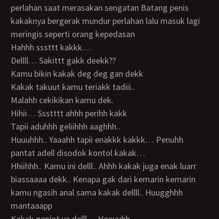
perlahan saat merasakan sengatan Batang penis
kakaknya bergerak mundur perlahan lalu masuk lagi
meringis seperti orang kepedasan
Hahhh sssttt kakkk…
Dellll… Sakittt gakk deekk??
Kamu bikin kakak deg deg gan dekk
Kakak takuut kamu teriakk tadiii..
Malahh cekikikan kamu dek.
Hihii… Ssstttt ahhh perihh kakk
Tapii aduhhh geliihhh aaghhh..
Huuuhhh.. Yaaahh tapii enakkk kakkk… Penuhh
pantat adell disodok kontol kakak…
Hhiihhh.. Kamu ini delll.. Ahhh kakak juga enak luarr
biassaaaa dekk.. Kenapa gak dari kemarin kemarin
kamu ngasih anal sama kakak dellll.. Huugghhh
mantaaapp
Kakak genjot ya delll… Heeuuhh