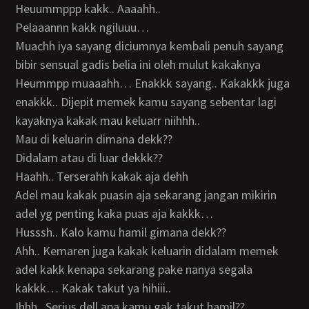
Heuummppp kakk.. Aaaahh..
Pelaaannn kakk ngiluuu…
Muachh iya sayang diciumnya kembali penuh sayang
bibir sensual gadis belia ini oleh mulut kakaknya
Heummpp muaaahh… Enakkk sayang.. Kakakkk juga
enakkk.. Dijepit memek kamu sayang sebentar lagi
kayaknya kakak mau keluarr niihhh..
Mau di keluarin dimana dekk??
Didalam atau di luar dekkk??
Haahh.. Terserahh kakak aja dehh
Adel mau kakak puasin aja sekarang jangan mikirin
adel yg penting kaka puas aja kakkk…
Husssh.. Kalo kamu hamil gimana dekk??
Ahh.. Kemaren juga kakak keluarin didalam memek
adel kakk kenapa sekarang pake nanya segala
kakkk… Kakak takut ya hihiii..
Ihhh.. Serius dell apa kamu gak takut hamil??