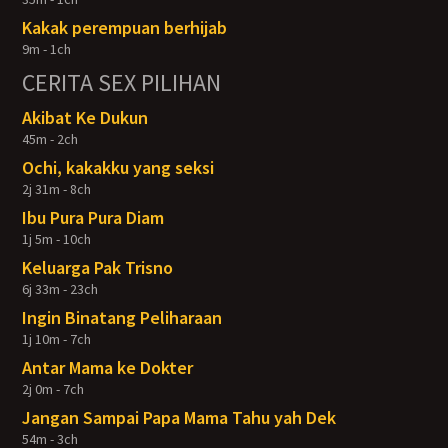
Kakak perempuan berhijab
9m - 1ch
CERITA SEX PILIHAN
Akibat Ke Dukun
45m - 2ch
Ochi, kakakku yang seksi
2j 31m - 8ch
Ibu Pura Pura Diam
1j 5m - 10ch
Keluarga Pak Trisno
6j 33m - 23ch
Ingin Binatang Peliharaan
1j 10m - 7ch
Antar Mama ke Dokter
2j 0m - 7ch
Jangan Sampai Papa Mama Tahu yah Dek
54m - 3ch