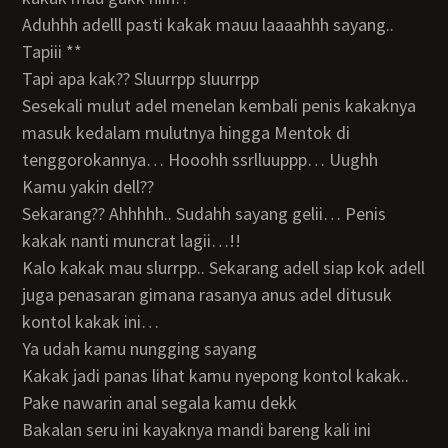
Aduhhh adelll pasti kakak mauu laaaahhh sayang..
Tapiii **
Tapi apa kak?? Sluurrpp sluurrpp
Sesekali mulut adel menelan kembali penis kakaknya
masuk kedalam mulutnya hingga Mentok di
tenggorokannya… Hooohh ssrlluuppp… Uughh
Kamu yakin dell??
Sekarang?? Ahhhhh.. Sudahh sayang gelii… Penis
kakak nanti muncrat lagii…!!
Kalo kakak mau slurrpp.. Sekarang adell siap kok adell
juga penasaran gimana rasanya anus adel ditusuk
kontol kakak ini…
Ya udah kamu nungging sayang
Kakak jadi panas lihat kamu nyepong kontol kakak..
Pake nawarin anal segala kamu dekk
Bakalan seru ini kayaknya mandi bareng kali ini