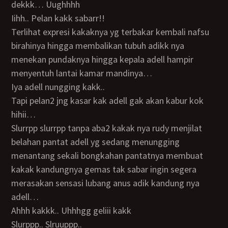
dekkk… Uughhhh
Iihh.. Pelan kakk sabarr!!
Terlihat expresi kakaknya yg terbakar kembali nafsu
birahinya hingga membalikan tubuh adikk nya
menekan pundaknya hingga kepala adell hampir
menyentuh lantai kamar mandinya…
Iya adell nungging kakk..
Tapi pelan2 jng kasar kak adell gak akan kabur kok
hihii…
Slurrpp slurrpp tanpa aba2 kakak nya rudy menjilat
belahan pantat adell yg sedang menungging
menantang sekali bongkahan pantatnya membuat
kakak kandungnya gemas tak sabar ingin segera
merasakan sensasi lubang anus adik kandung nya
adell…
Ahhh kakkk.. Uhhhgg geliii kakk
Slurppp.. Slruuppp..