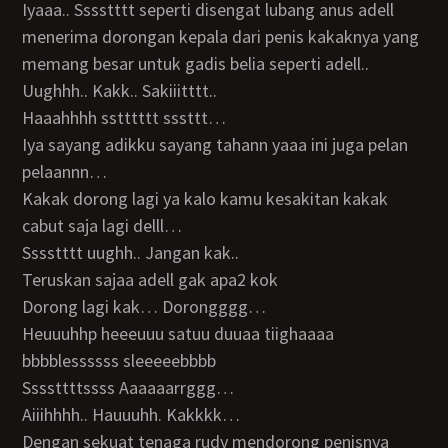
Iyaaa.. Sssstttt seperti disengat lubang anus adell
menerima dorongan kepala dari penis kakaknya yang
memang besar untuk gadis belia seperti adell..
Uughhh.. Kakk.. Sakiiitttt..
Haaahhhh sstttttt sssttt…
Iya sayang adikku sayang tahann yaaa ini juga pelan
pelaannn…
Kakak dorong lagi ya kalo kamu kesakitan kakak
cabut saja lagi delll…
Sssstttt uughh.. Jangan kak..
Teruskan sajaa adell gak apa2 kok
Dorong lagi kak… Dorongggg…
Heuuuhhp heeeuuu satuu duuaa tiighaaaa
bbbblessssss sleeeeebbbb
Ssssttttssss Aaaaaarrggg…
Aiiihhhh.. Hauuuhh. Kakkkk…
Dengan sekuat tenaga rudy mendorong penisnya