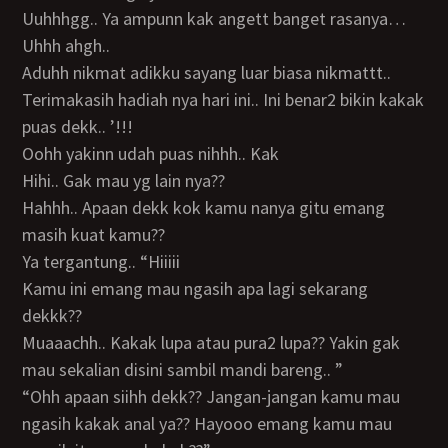
Uuhhhgg.. Ya ampunn kak angett banget rasanya…
Uhhh ahgh..
Aduhh nikmat adikku sayang luar biasa nikmattt..
Terimakasih hadiah nya hari ini.. Ini benar2 bikin kakak
puas dekk.. ’!!!
Oohh yakinn udah puas nihhh.. Kak
Hihi.. Gak mau yg lain nya??
Hahhh.. Apaan dekk kok kamu nanya gitu emang
masih kuat kamu??
Ya tergantung.. “Hiiiii
Kamu ini emang mau ngasih apa lagi sekarang
dekkk??
Muaaachh.. Kakak lupa atau pura2 lupa?? Yakin gak
mau sekalian disini sambil mandi bareng.. ”
“Ohh apaan siihh dekk?? Jangan-jangan kamu mau
ngasih kakak anal ya?? Hayooo emang kamu mau