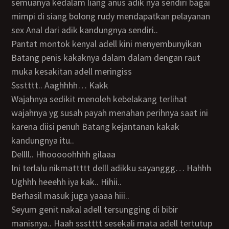
semuanya kedalam liang anus adik nya sendiri bagai
mimpi di siang bolong rudy mendapatkan pelayanan
sex Anal dari adik kandungnya sendiri..
Pantat montok kenyal adell kini menyembunyikan
Batang penis kakaknya dalam dalam dengan raut
muka kesakitan adell meringiss
Ssstttt.. Aaghhhh… Kakk
Wajahnya sedikit menoleh kebelakang terlihat
wajahnya yg susah payah menahan perihnya saat ini
karena diisi penuh Batang kejantanan kakak
kandungnya itu..
Dellll.. Hhooooohhhh gilaaa
Ini terlalu nikmattttt delll adikku sayanggg… Hahhh
Ughhh heeehh iya kak.. Hihii..
Berhasil masuk juga yaaaa hiii..
Seyum genit nakal adell tersungging di bibir
manisnya.. Haah ssstttt sesekali mata adell tertutup