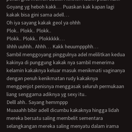
Goyang yg heboh kakk… Puaskan kak kapan lagi
kakak bisa gini sama adell…
Oh iya sayang kakak geol ya ohhh
Plok.. Plokk.. Plokk..
Plokk.. Plokk.. Plokkkkk…
Iihhh uuhhh.. Ahhh… Kakk heuumppphh…
Sambil menggoyang pinggulnya adel melilitkan kedua
kakinya di punggung kakak nya sambil menerima
kelamin kakaknya keluar masuk menikmati vaginanya
dengan penuh kenikmatan rudy kakaknya
menggenjot penisnya menggasak seluruh permukaan
liang senggama adiknya yg sexy itu..
Delll ahh.. Sayang hemmppp
Muaaahh bibir adell dicumbu kakaknya hingga lidah
mereka bersatu saling membelit sementara
selangkangan mereka saling menyatu dalam irama