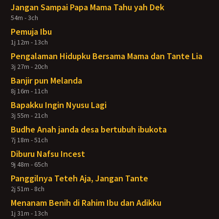
Jangan Sampai Papa Mama Tahu yah Dek
54m - 3ch
Pemuja Ibu
1j 12m - 13ch
Pengalaman Hidupku Bersama Mama dan Tante Lia
3j 27m - 20ch
Banjir pun Melanda
8j 16m - 11ch
Bapakku Ingin Nyusu Lagi
3j 55m - 21ch
Budhe Anah janda desa bertubuh ibukota
7j 18m - 51ch
Diburu Nafsu Incest
9j 48m - 65ch
Panggilnya Teteh Aja, Jangan Tante
2j 51m - 8ch
Menanam Benih di Rahim Ibu dan Adikku
1j 31m - 13ch