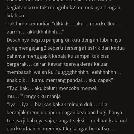
kegiatan ku untuk mengobok2 memek nya dengan
lidah ku…
Tak lama kemudian “dikkkk… aku… mau kellluu…
aarrrrr… akkkkhhhhhh…”
Desah nya begitu panjang di ikuti dengan tubuh nya
yang mengejang2 seperti tersengat listrik dan kedua
pahanya menggapit kepala ku sampai tak bisa
bergerak… cairan kewanitaanya deras keluar
membasahi wajah ku..”uuggghhhhhh.. eehhhhhhh…
enak dik… kamu memang pandai… aku capek”
“tapi kak… aku belum mencoba memek
mu…?”rengek ku manja
“iya… iya… biarkan kakak minum dulu…”dia
beranjak menuju dapur dengan keadaan bugil hanya
tersisa jilbab nya saja, sangat seksi… melihat kak mel
dan keadaan ini membuat ku sangat bernafsu…