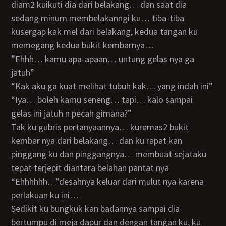
diam2 kuikuti dia dari belakang… dan saat dia
sedang minum membelakanngi ku… tiba-tiba
kusergap kak mel dari belakang, kedua tangan ku
memegang kedua bukit kembarnya…
”ehhh… kamu apa-apaan… untung gelas nya ga
jatuh”
“kak aku ga kuat melihat tubuh kak… yang indah ini”
“iya… boleh kamu seneng… tapi… kalo sampai
gelas ini jatuh n pecah gimana?”
Tak ku gubris pertanyaannya… kuremas2 bukit
kembar nya dari belakang… dan ku rapat kan
pinggang ku dan pinggangnya… membuat sejataku
tepat terjepit diantara belahan pantat nya
“ehhhhhh…”desahnya keluar dari mulut nya karena
perlakuan ku ini…
Sedikit ku bungkuk kan badannya sampai dia
bertumpu di meja dapur dan dengan tangan ku, ku