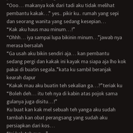
“ooo… makanya kok dari tadi aku tidak melihat
pembantu kakak…” yes.. pikir ku.. rumah yang sepi
dan seorang wanita yang sedang kesepian…
“kak aku haus mau minum…!”
“ohhh… iya sampai lupa bikinin minum…”jawab nya
merasa bersalah
“ga usah aku bikin sendiri aja… kan pembantu
sedang pergi dan kakak ini kayak ma siapa aja lho kok
pakai di buatin segala..”kata ku sambil beranjak
kearah dapur
“kakak mau aku buatin teh sekalian ga…?”teriak ku
“boleh deh… itu teh nya di kabin atas pojok sama
gulanya juga disitu…!”
Ku buat kan kak mel sebuah teh yanga aku sudah
tambah kan obat perangsang yang sudah aku
persiapkan dari kos…