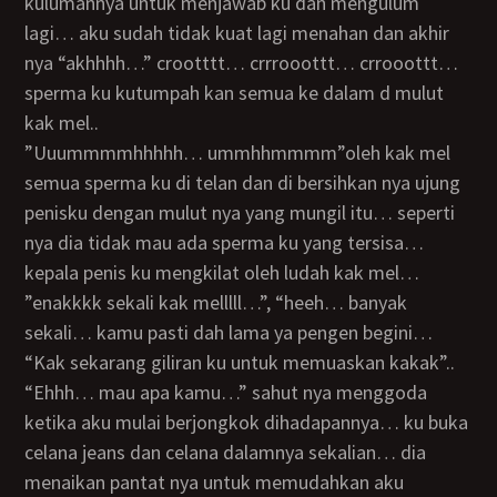
kulumannya untuk menjawab ku dan mengulum
lagi… aku sudah tidak kuat lagi menahan dan akhir
nya “akhhhh…” crootttt… crrrooottt… crrooottt…
sperma ku kutumpah kan semua ke dalam d mulut
kak mel..
”uuummmmhhhhh… ummhhmmmm”oleh kak mel
semua sperma ku di telan dan di bersihkan nya ujung
penisku dengan mulut nya yang mungil itu… seperti
nya dia tidak mau ada sperma ku yang tersisa…
kepala penis ku mengkilat oleh ludah kak mel…
”enakkkk sekali kak melllll…”, “heeh… banyak
sekali… kamu pasti dah lama ya pengen begini…
“kak sekarang giliran ku untuk memuaskan kakak”..
“ehhh… mau apa kamu…” sahut nya menggoda
ketika aku mulai berjongkok dihadapannya… ku buka
celana jeans dan celana dalamnya sekalian… dia
menaikan pantat nya untuk memudahkan aku