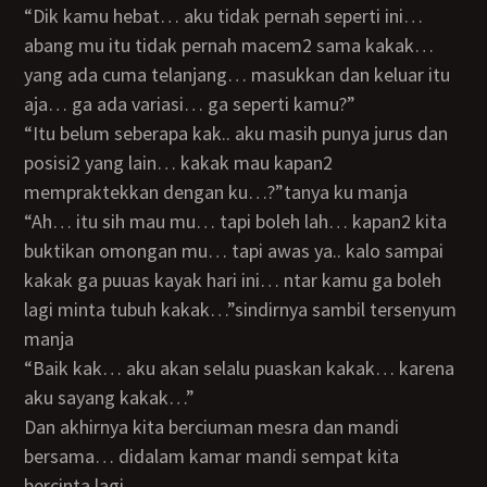
“dik kamu hebat… aku tidak pernah seperti ini…
abang mu itu tidak pernah macem2 sama kakak…
yang ada cuma telanjang… masukkan dan keluar itu
aja… ga ada variasi… ga seperti kamu?”
“itu belum seberapa kak.. aku masih punya jurus dan
posisi2 yang lain… kakak mau kapan2
mempraktekkan dengan ku…?”tanya ku manja
“ah… itu sih mau mu… tapi boleh lah… kapan2 kita
buktikan omongan mu… tapi awas ya.. kalo sampai
kakak ga puuas kayak hari ini… ntar kamu ga boleh
lagi minta tubuh kakak…”sindirnya sambil tersenyum
manja
“baik kak… aku akan selalu puaskan kakak… karena
aku sayang kakak…”
Dan akhirnya kita berciuman mesra dan mandi
bersama… didalam kamar mandi sempat kita
bercinta lagi…