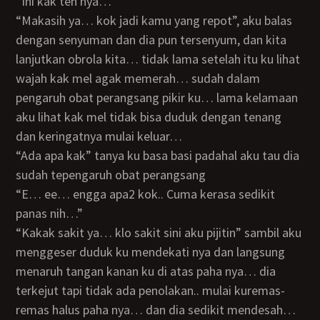
“ini kak teh nya…”
“makasih ya… kok jadi kamu yang repot”, aku balas
dengan senyuman dan dia pun tersenyum, dan kita
lanjutkan obrola kita… tidak lama setelah itu ku lihat
wajah kak mel agak memerah… sudah dalam
pengaruh obat perangsang pikir ku… lama kelamaan
aku lihat kak mel tidak bisa duduk dengan tenang
dan keringatnya mulai keluar…
“ada apa kak” tanya ku basa basi padahal aku tau dia
sudah tepengaruh obat perangsang
“e… ee… engga apa2 kok.. Cuma kerasa sedikit
panas nih…”
“kakak sakit ya… klo sakit sini aku pijitin” sambil aku
menggeser duduk ku mendekati nya dan langsung
menaruh tangan kanan ku di atas paha nya… dia
terkejut tapi tidak ada penolakan.. mulai kuremas-
remas halus paha nya… dan dia sedikit mendesah…