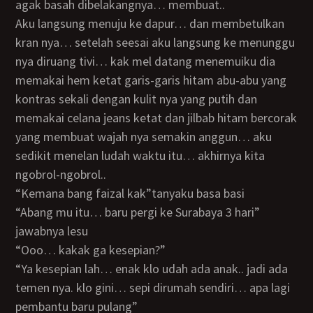
agak basah dibelakangnya… membuat..
Aku langsung menuju ke dapur… dan membetulkan
kran nya… setelah seesai aku langsung ke menunggu
nya diruang tivi… kak mel datang menemuiku dia
memakai hem ketat garis-garis hitam abu-abu yang
kontras sekali dengan kulit nya yang putih dan
memakai celana jeans ketat dan jilbab hitam bercorak
yang membuat wajah nya semakin anggun… aku
sedikit menelan ludah waktu itu… akhirnya kita
ngobrol-ngobrol..
“kemana bang faizal kak”tanyaku basa basi
“abang mu itu… baru pergi ke Surabaya 3 hari”
jawabnya lesu
“ooo… kakak ga kesepian?”
“ya kesepian lah… enak klo udah ada anak.. jadi ada
temen nya. klo gini… sepi dirumah sendiri… apa lagi
pembantu baru pulang”