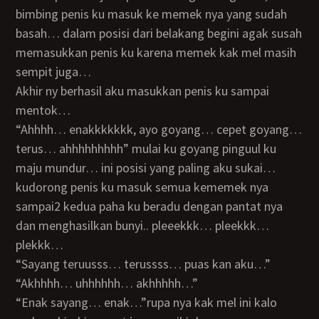
bimbing penis ku masuk ke memek nya yang sudah
basah… dalam posisi dari belakang begini agak susah
memasukkan penis ku karena memek kak mel masih
sempit juga…
Akhir ny berhasil aku masukkan penis ku sampai
mentok…
“ahhhh… enakkkkkkk, ayo goyang… cepet goyang…
terus… ahhhhhhhhh” mulai ku goyang pinguul ku
maju mundur… ini posisi yang paling aku sukai…
kudorong penis ku masuk semua kememek nya
sampai2 kedua paha ku beradu dengan pantat nya
dan menghasilkan bunyi.. pleeekkk… pleekkk…
plekkk…
“sayang teruusss… terussss… puas kan aku…”
“akhhhh… uhhhhhh… akhhhhh…”
“enak sayang… enak…”rupa nya kak mel ini kalo