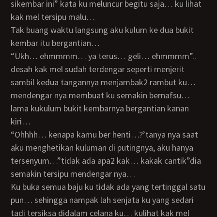
sikembar ini” kata ku meluncur begitu saja… ku lihat
kak mel tersipu malu…
Tak buang waktu langsung aku kulum ke dua bukit
kembar itu bergantian…
“ukh… ehmmmm… ya terus… geli… ehmmmm”..
desah kak mel sudah terdengar seperti menjerit
sambil kedua tangannya menjambak2 rambut ku…
mendengar nya membuat ku semakin bernafsu…
lama kukulum bukit kembarnya bergantian kanan
kiri…
“ohhhh… kenapa kamu ber henti…?’tanya nya saat
aku menghetikan kuluman di putingnya, aku hanya
tersenyum…”tidak ada apa2 kak… kakak cantik”dia
semakin tersipu mendengar nya…
Ku buka semua baju ku tidak ada yang tertinggal satu
pun… sehingga nampak lah senjata ku yang sedari
tadi tersiksa didalam celana ku… kulihat kak mel