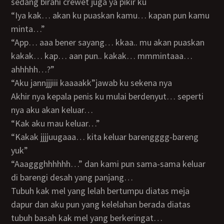
sedang birahi crewet juga ya pikir ku
“iya kak… akan ku puaskan kamu… kapan pun kamu
minta…”
“app… aaa bener sayang… kkaa.. mu akan puaskan
kakak… kap… aan pun.. kakak… mmmintaaa…
ahhhhh…?”
“aku jannjjjiii kaaaakk”jawab ku sekena nya
Akhir nya kepala penis ku mulai berdenyut… seperti
nya aku akan keluar…
“kak aku mau keluar…”
“kakak jjjjuugaaa… kita keluar barengggg-bareng
yuk”
“aaaggghhhhhh…” dan kami pun sama-sama keluar
di barengi desah yang panjang…
Tubuh kak mel yang lelah bertumpu diatas meja
dapur dan aku pun yang kelelahan berada diatas
tubuh basah kak mel yang berkeringat…