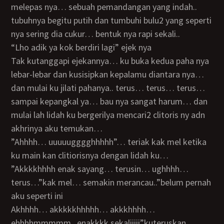
melepas nya… sebuah pemandangan yang indah..
tubuhnya begitu putih dan tumbuhi bulu2 yang seperti
nya sering dia cukur… bentuk nya rapi sekali..
“lho adik ya kok berdiri lagi” ejek nya
Tak kutanggapi ejekannya… ku buka kedua paha nya
lebar-lebar dan kusisipkan kepalamu diantara nya…
dan mulai ku jilati pahanya.. terus… terus… terus…
sampai kepangkal ya… bau nya sangat harum… dan
mulai lah lidah ku bergerilya mencari2 clitoris ny adn
akhrinya aku temukan…
”ahhhh… uuuuugggghhhhh”… teriak kak mel ketika
ku main kan clitiorisnya dengan lidah ku…
”akkkkhhhh enak sayang… terusin… ughhhh…
terus…”kak mel… semakin merancau..”belum pernah
aku seperti ini
akhhhh… akkkkkhhhhh… akkkhhhh…
ehhhhmmmmm.. enakkkk sekaliiiii”kuteruskan