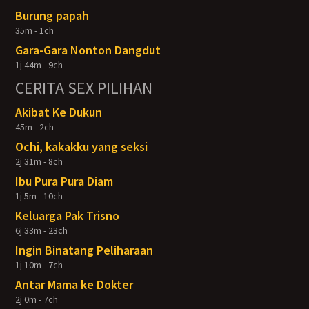
Burung papah
35m - 1ch
Gara-Gara Nonton Dangdut
1j 44m - 9ch
CERITA SEX PILIHAN
Akibat Ke Dukun
45m - 2ch
Ochi, kakakku yang seksi
2j 31m - 8ch
Ibu Pura Pura Diam
1j 5m - 10ch
Keluarga Pak Trisno
6j 33m - 23ch
Ingin Binatang Peliharaan
1j 10m - 7ch
Antar Mama ke Dokter
2j 0m - 7ch