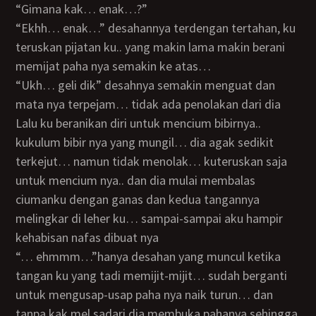
“gimana kak… enak…?”
“ekhh… enak…” desahannya terdengan tertahan, ku
teruskan pijatan ku.. yang makin lama makin berani
memijat paha nya semakin ke atas…
“ukh… geli dik” desahnya semakin menguat dan
mata nya terpejam… tidak ada penolakan dari dia
Lalu ku beranikan diri untuk mencium bibirnya..
kukulum bibir nya yang mungil… dia agak sedikit
terkejut… namun tidak menolak… kuteruskan saja
untuk mencium nya.. dan dia mulai membalas
ciumanku dengan ganas dan kedua tangannya
melingkar di leher ku… sampai-sampai aku hampir
kehabisan nafas dibuat nya
“… ehmmm…”hanya desahan yang muncul ketika
tangan ku yang tadi memijit-mijit… sudah berganti
untuk mengusap-usap paha nya naik turun… dan
tanpa kak mel sadari dia membuka pahanya sehingga