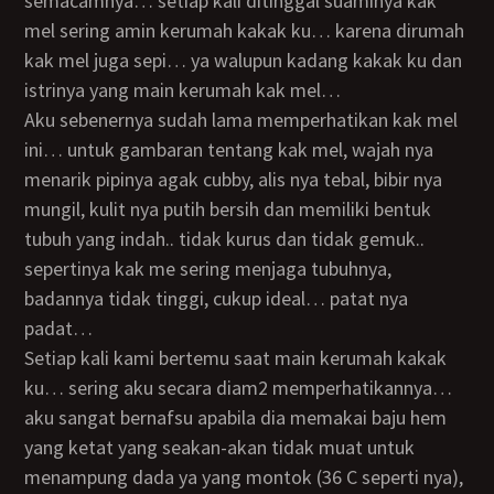
semacamnya… setiap kali ditinggal suaminya kak
mel sering amin kerumah kakak ku… karena dirumah
kak mel juga sepi… ya walupun kadang kakak ku dan
istrinya yang main kerumah kak mel…
Aku sebenernya sudah lama memperhatikan kak mel
ini… untuk gambaran tentang kak mel, wajah nya
menarik pipinya agak cubby, alis nya tebal, bibir nya
mungil, kulit nya putih bersih dan memiliki bentuk
tubuh yang indah.. tidak kurus dan tidak gemuk..
sepertinya kak me sering menjaga tubuhnya,
badannya tidak tinggi, cukup ideal… patat nya
padat…
Setiap kali kami bertemu saat main kerumah kakak
ku… sering aku secara diam2 memperhatikannya…
aku sangat bernafsu apabila dia memakai baju hem
yang ketat yang seakan-akan tidak muat untuk
menampung dada ya yang montok (36 C seperti nya),