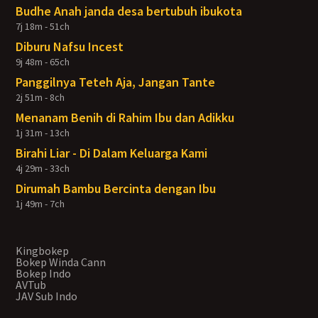
Budhe Anah janda desa bertubuh ibukota
7j 18m - 51ch
Diburu Nafsu Incest
9j 48m - 65ch
Panggilnya Teteh Aja, Jangan Tante
2j 51m - 8ch
Menanam Benih di Rahim Ibu dan Adikku
1j 31m - 13ch
Birahi Liar - Di Dalam Keluarga Kami
4j 29m - 33ch
Dirumah Bambu Bercinta dengan Ibu
1j 49m - 7ch
Kingbokep
Bokep Winda Cann
Bokep Indo
AVTub
JAV Sub Indo