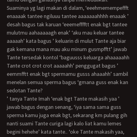
Suaminya yg lagi makan di dalam, ‘eeehmemempeffft
enaaaak tantee ngiluuu tantee aaaaaaahhhh enaaak ’
desah bagus tak karuan ‘eeemefffftt enak bgt tantee
mulutmu aahaaaaagh enak’ ‘aku mau keluar tantee
aaaaah’ kata bagus ’ keluarin di mulut Tante aja biar
gak kemana mana mau aku minum gusmpfftt’ jawab
Tante tersedak kontol ‘baguusss keluarga ahaaaaahh
Tante crot crot crot aaaaahh’ penggugat bagus ’
eemmfftt enak bgt spermamu gusss ahaaahh’ sambil
menelan semua sperma bagus ‘gmana guss enak kan
sedotan Tante?
’ tanya Tante Imah ‘enak bgt Tante makasih yaa ’
jawab bagus dengan senang, ‘iya sama sama guss
sperma kamu juga enak bgt, sekarang km pulang gih
nanti suami Tante curiga lagi kalo liat kamu lemes
begini hehehe’ kata tante.. ‘oke Tante makasih yaa,