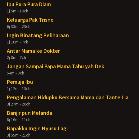
Ibu Pura Pura Diam
1j 5m - 10ch
Keluarga Pak Trisno
6j 33m - 23ch
Ingin Binatang Peliharaan
1j 10m - 7ch
Antar Mama ke Dokter
2j 0m - 7ch
Jangan Sampai Papa Mama Tahu yah Dek
54m - 3ch
Pemuja Ibu
1j 12m - 13ch
Pengalaman Hidupku Bersama Mama dan Tante Lia
3j 27m - 20ch
Banjir pun Melanda
8j 16m - 11ch
Bapakku Ingin Nyusu Lagi
3j 55m - 21ch