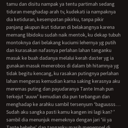
tamu dan disitu nampak ya tentu partimah sedang
tiduran menghadap arah tv, kudekati ia nampaknya
dia ketiduran, kesempatan pikirku, tanpa pikir
panjang akupun ikut tiduran di belakangnya karena
memang libidoku sudah naik mentok, ku dekap tubuh
montoknya dari belakang kuciumi lehernya yg putih
dan kurasakan nafasnya perlahan lahan tanganku
masuk ke buah dadanya melalui kerah daster yg ia
gunakan masuk menerobos di dalam bh hitamnya yg
tidak begitu kencang, ku rasakan putingnya perlahan
lahan mengeras kemudian karna saking kerasnya aku
meremas puting dan payudaranya Tante Imah pun
terkejut ‘auuw’ kemudian dia pun terbangun dan
menghadap ke arahku sambil tersenyum ‘baguusss…
Sudah aku sangka pasti kamu kangen ini lagi kan? ’
sambil dia menunjuk memeknya dengan jari ‘iii ya
Tante hehehe’ dan tanganku masih menempel di