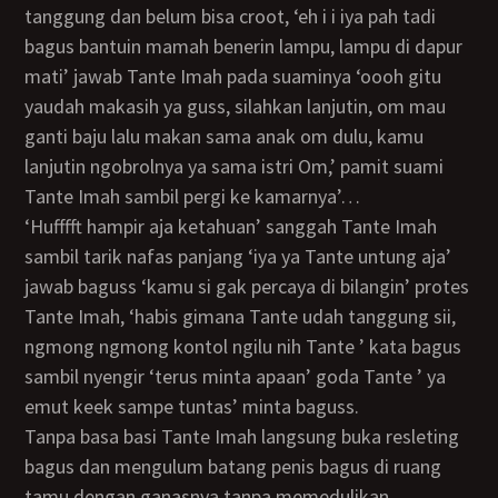
tanggung dan belum bisa croot, ‘eh i i iya pah tadi
bagus bantuin mamah benerin lampu, lampu di dapur
mati’ jawab Tante Imah pada suaminya ‘oooh gitu
yaudah makasih ya guss, silahkan lanjutin, om mau
ganti baju lalu makan sama anak om dulu, kamu
lanjutin ngobrolnya ya sama istri Om,’ pamit suami
Tante Imah sambil pergi ke kamarnya’…
‘hufffft hampir aja ketahuan’ sanggah Tante Imah
sambil tarik nafas panjang ‘iya ya Tante untung aja’
jawab baguss ‘kamu si gak percaya di bilangin’ protes
Tante Imah, ‘habis gimana Tante udah tanggung sii,
ngmong ngmong kontol ngilu nih Tante ’ kata bagus
sambil nyengir ‘terus minta apaan’ goda Tante ’ ya
emut keek sampe tuntas’ minta baguss.
Tanpa basa basi Tante Imah langsung buka resleting
bagus dan mengulum batang penis bagus di ruang
tamu dengan ganasnya tanpa memedulikan.