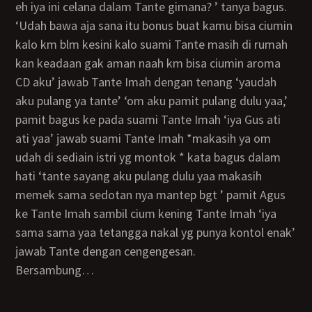
eh iya ini celana dalam Tante gimana? ’ tanya bagus.
‘udah bawa aja sana itu bonus buat kamu bisa ciumin
kalo km blm kesini kalo suami Tante masih di rumah
kan keadaan gak aman naah km bisa ciumin aroma
CD aku’ jawab Tante Imah dengan tenang ‘yaudah
aku pulang ya tante’ ‘om aku pamit pulang dulu yaa,’
pamit bagus ke pada suami Tante Imah ‘iya Gus ati
ati yaa’ jawab suami Tante Imah *makasih ya om
udah di sediain istri yg montok * kata bagus dalam
hati ‘tante sayang aku pulang dulu yaa makasih
memek sama sedotan nya mantep bgt ’ pamit Agus
ke Tante Imah sambil cium kening Tante Imah ‘iya
sama sama yaa tetangga nakal yg punya kontol enak’
jawab Tante dengan cengengesan.
Bersambung…