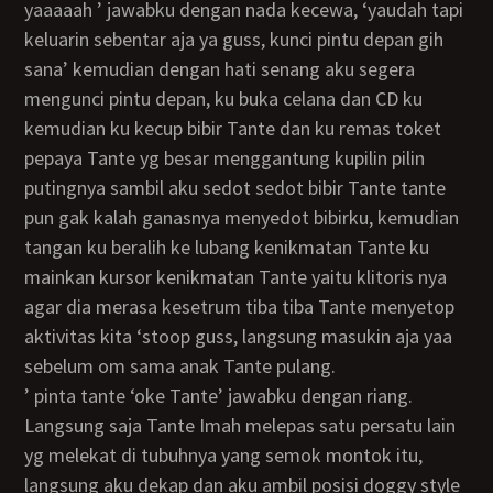
yaaaaah ’ jawabku dengan nada kecewa, ‘yaudah tapi
keluarin sebentar aja ya guss, kunci pintu depan gih
sana’ kemudian dengan hati senang aku segera
mengunci pintu depan, ku buka celana dan CD ku
kemudian ku kecup bibir Tante dan ku remas toket
pepaya Tante yg besar menggantung kupilin pilin
putingnya sambil aku sedot sedot bibir Tante tante
pun gak kalah ganasnya menyedot bibirku, kemudian
tangan ku beralih ke lubang kenikmatan Tante ku
mainkan kursor kenikmatan Tante yaitu klitoris nya
agar dia merasa kesetrum tiba tiba Tante menyetop
aktivitas kita ‘stoop guss, langsung masukin aja yaa
sebelum om sama anak Tante pulang.
’ pinta tante ‘oke Tante’ jawabku dengan riang.
Langsung saja Tante Imah melepas satu persatu lain
yg melekat di tubuhnya yang semok montok itu,
langsung aku dekap dan aku ambil posisi doggy style