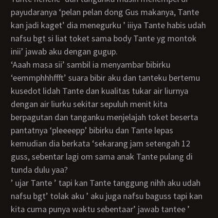
payudaranya ‘pelan pelan dong Gus makanya, Tante
kan jadi kaget’ dia menegurku ’ iiiya Tante habis udah
nafsu bgt si liat toket sama body Tante yg montok
inii’ jawab aku dengan gugup.
‘aaah masa sii’ sambil ia menyambar bibirku
‘eemmphhhffft’ suara bibir aku dan tanteku bertemu
kusedot lidah Tante dan kualitas tukar air liurnya
dengan air liurku sekitar sepuluh menit kita
berpagutan dan tanganku menjelajah toket beserta
pantatnya ‘pleeeepp’ bibirku dan Tante lepas
kemudian dia berkata ‘sekarang jam setengah 12
guss, sebentar lagi om sama anak Tante pulang di
tunda dulu yaa?
’ ujar Tante ’ tapi kan Tante tanggung nihh aku udah
nafsu bgt’ tolak aku ’ aku juga nafsu baguss tapi kan
kita cuma punya waktu sebentaar’ jawab tantee ’