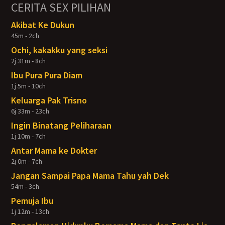
CERITA SEX PILIHAN
Akibat Ke Dukun
45m - 2ch
Ochi, kakakku yang seksi
2j 31m - 8ch
Ibu Pura Pura Diam
1j 5m - 10ch
Keluarga Pak Trisno
6j 33m - 23ch
Ingin Binatang Peliharaan
1j 10m - 7ch
Antar Mama ke Dokter
2j 0m - 7ch
Jangan Sampai Papa Mama Tahu yah Dek
54m - 3ch
Pemuja Ibu
1j 12m - 13ch