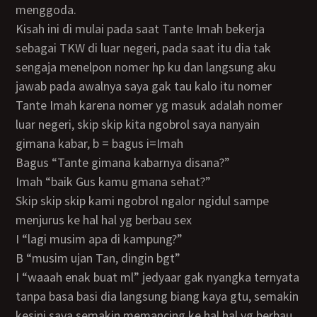
menggoda.
Kisah ini di mulai pada saat Tante Imah bekerja
sebagai TKW di luar negeri, pada saat itu dia tak
sengaja menelpon nomer hp ku dan langsung aku
jawab pada awalnya saya gak tau kalo itu nomer
Tante Imah karena nomer yg masuk adalah nomer
luar negeri, skip skip kita ngobrol saya nanyain
gimana kabar, b = bagus i=Imah
Bagus “Tante gimana kabarnya disana?”
Imah “baik Gus kamu gmana sehat?”
Skip skip skip kami ngobrol ngalor ngidul sampe
menjurus ke hal hal yg berbau sex
I “lagi musim apa di kampung?”
B “musim ujan Tan, dingin bgt”
I “waaah enak buat ml” jedyaar gak nyangka ternyata
tanpa basa basi dia langsung biang kaya gtu, semakin
kesini saya semakin memancing ke hal hal yg berbau