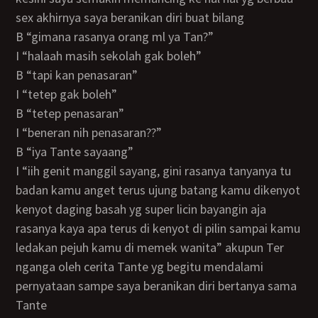
sex akhirnya saya beranikan diri buat bilang
B “gimana rasanya orang ml ya Tan?”
I “halaah masih sekolah gak boleh”
B “tapi kan penasaran”
I “tetep gak boleh”
B “tetep penasaran”
I “beneran nih penasaran??”
B “iya Tante sayaang”
I “iih genit manggil sayang, gini rasanya tanyanya tu
badan kamu anget terus ujung batang kamu dikenyot
kenyot daging basah yg super licin bayangin aja
rasanya kaya apa terus di kenyot di pilin sampai kamu
ledakan pejuh kamu di memek wanita” akupun Ter
nganga oleh cerita Tante yg begitu mendalami
pernyataan sampe saya beranikan diri bertanya sama
Tante