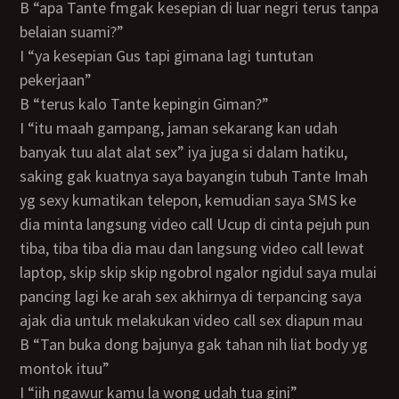
B “apa Tante fmgak kesepian di luar negri terus tanpa
belaian suami?”
I “ya kesepian Gus tapi gimana lagi tuntutan
pekerjaan”
B “terus kalo Tante kepingin Giman?”
I “itu maah gampang, jaman sekarang kan udah
banyak tuu alat alat sex” iya juga si dalam hatiku,
saking gak kuatnya saya bayangin tubuh Tante Imah
yg sexy kumatikan telepon, kemudian saya SMS ke
dia minta langsung video call Ucup di cinta pejuh pun
tiba, tiba tiba dia mau dan langsung video call lewat
laptop, skip skip skip ngobrol ngalor ngidul saya mulai
pancing lagi ke arah sex akhirnya di terpancing saya
ajak dia untuk melakukan video call sex diapun mau
B “Tan buka dong bajunya gak tahan nih liat body yg
montok ituu”
I “iih ngawur kamu la wong udah tua gini”