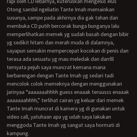
rapi oleh CD lebarnya, kuteruskan mengelus elus
Otong sambil ngeliatin Tante Imah memainkan
susunya, sampe pada akhirnya dia gak tahan dan
membuka CD putih bercorak bunga bunganya lalu
memperlihatkan memek yg sudah basah dengan bibir
yg sedikit hitam dan merah muda di dalamnya,
sayapun semakin mempercepat kocokan di penis dan
terasa ada sesuatu yg mau meledak dan darrlll
ternyata pejuh saya muncrat kemana mana
berbarengan dengan Tante Imah yg sedari tadi
mencolok colok memeknya dengan menggunakan
jarinyaa “aaaaaaahhhh guess enaaak teruusss enaaak
aaaaaaahhhh,” terlihat cairan yg keluar dari memek
Tante Imah muncrat di kamera yg di gunakan untuk
video call, yatuhaan apa yg udah saya lakukan
menggoda Tante Imah yg sangat saya hormati di
kampung.