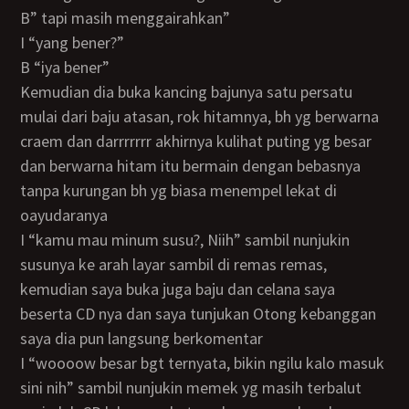
B” tapi masih menggairahkan”
I “yang bener?”
B “iya bener”
Kemudian dia buka kancing bajunya satu persatu
mulai dari baju atasan, rok hitamnya, bh yg berwarna
craem dan darrrrrrr akhirnya kulihat puting yg besar
dan berwarna hitam itu bermain dengan bebasnya
tanpa kurungan bh yg biasa menempel lekat di
oayudaranya
I “kamu mau minum susu?, Niih” sambil nunjukin
susunya ke arah layar sambil di remas remas,
kemudian saya buka juga baju dan celana saya
beserta CD nya dan saya tunjukan Otong kebanggan
saya dia pun langsung berkomentar
I “woooow besar bgt ternyata, bikin ngilu kalo masuk
sini nih” sambil nunjukin memek yg masih terbalut