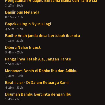
Pengalaman Hidupku Bersama Mama dan Tante Lia
3j 27m - 20ch
Banjir pun Melanda
8j 16m - 11ch
Bapakku Ingin Nyusu Lagi
3j 55m - 21ch
Budhe Anah janda desa bertubuh ibukota
7j 18m - 51ch
Diburu Nafsu Incest
9j 48m - 65ch
Panggilnya Teteh Aja, Jangan Tante
2j 51m - 8ch
Menanam Benih di Rahim Ibu dan Adikku
1j 31m - 13ch
Birahi Liar - Di Dalam Keluarga Kami
4j 29m - 33ch
Dirumah Bambu Bercinta dengan Ibu
1j 49m - 7ch