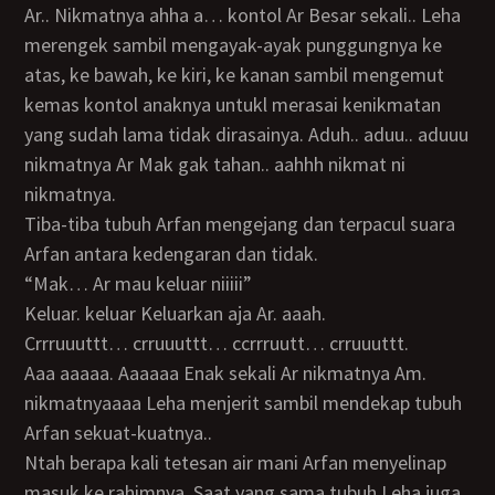
Ar.. Nikmatnya ahha a… kontol Ar Besar sekali.. Leha
merengek sambil mengayak-ayak punggungnya ke
atas, ke bawah, ke kiri, ke kanan sambil mengemut
kemas kontol anaknya untukl merasai kenikmatan
yang sudah lama tidak dirasainya. Aduh.. aduu.. aduuu
nikmatnya Ar Mak gak tahan.. aahhh nikmat ni
nikmatnya.
Tiba-tiba tubuh Arfan mengejang dan terpacul suara
Arfan antara kedengaran dan tidak.
“Mak… Ar mau keluar niiiii”
keluar. keluar Keluarkan aja Ar. aaah.
Crrruuuttt… crruuuttt… ccrrruutt… crruuuttt.
Aaa aaaaa. Aaaaaa Enak sekali Ar nikmatnya Am.
nikmatnyaaaa Leha menjerit sambil mendekap tubuh
Arfan sekuat-kuatnya..
Ntah berapa kali tetesan air mani Arfan menyelinap
masuk ke rahimnya. Saat yang sama tubuh Leha juga