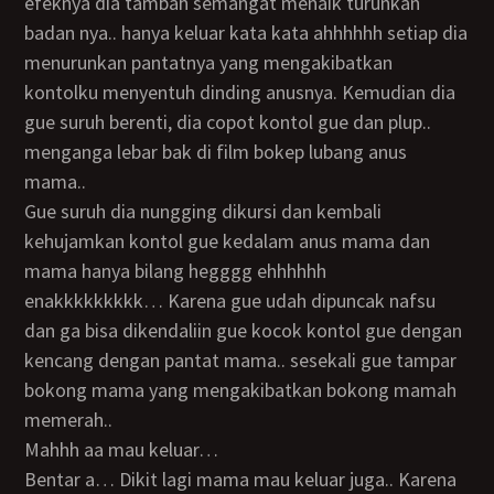
efeknya dia tambah semangat menaik turunkan
badan nya.. hanya keluar kata kata ahhhhhh setiap dia
menurunkan pantatnya yang mengakibatkan
kontolku menyentuh dinding anusnya. Kemudian dia
gue suruh berenti, dia copot kontol gue dan plup..
menganga lebar bak di film bokep lubang anus
mama..
Gue suruh dia nungging dikursi dan kembali
kehujamkan kontol gue kedalam anus mama dan
mama hanya bilang hegggg ehhhhhh
enakkkkkkkkk… Karena gue udah dipuncak nafsu
dan ga bisa dikendaliin gue kocok kontol gue dengan
kencang dengan pantat mama.. sesekali gue tampar
bokong mama yang mengakibatkan bokong mamah
memerah..
Mahhh aa mau keluar…
Bentar a… Dikit lagi mama mau keluar juga.. Karena