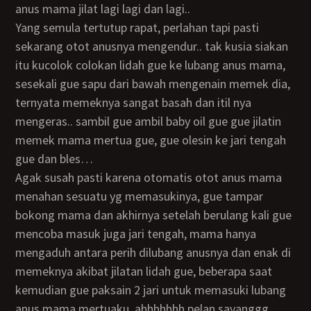
anus mama jilat lagi lagi dan lagi..
Yang semula tertutup rapat, perlahan tapi pasti
sekarang otot anusnya mengendur.. tak kusia siakan
itu kucolok colokan lidah gue ke lubang anus mama,
sesekali gue sapu dari bawah mengenain memek dia,
ternyata memeknya sangat basah dan itil nya
mengeras.. sambil gue ambil baby oil gue gue jilatin
memek mama mertua gue, gue olesin ke jari tengah
gue dan bles…
Agak susah pasti karena otomatis otot anus mama
menahan sesuatu yg memasukinya, gue tampar
bokong mama dan akhirnya setelah berulang kali gue
mencoba masuk juga jari tengah, mama hanya
mengaduh antara perih dilubang anusnya dan enak di
memeknya akibat jilatan lidah gue, beberapa saat
kemudian gue paksain 2 jari untuk memasuki lubang
anus mama mertuaku, ahhhhhhh pelan sayanggg