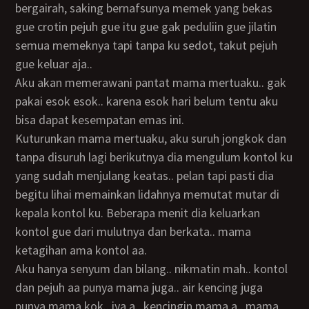
bergairah, saking bernafsunya memek yang bekas
gue crotin pejuh gue itu gue gak peduliin gue jilatin
semua memeknya tapi tanpa ku sedot, takut pejuh
gue keluar aja..
Aku akan memerawani pantat mama mertuaku.. gak
pakai esok esok.. karena esok hari belum tentu aku
bisa dapat kesempatan emas ini.
Kuturunkan mama mertuaku, aku suruh jongkok dan
tanpa disuruh lagi berikutnya dia mengulum kontol ku
yang sudah menjulang keatas.. pelan tapi pasti dia
begitu lihai memainkan lidahnya memutat mutar di
kepala kontol ku. Beberapa menit dia keluarkan
kontol gue dari mulutnya dan berkata.. mama
ketagihan ama kontol aa.
Aku hanya senyum dan bilang.. nikmatin mah.. kontol
dan pejuh aa punya mama juga.. air kencing juga
punya mama kok.. iya a.. kencingin mama a.. mama