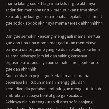
mama bilang sedikit lagi mau keluar gue akhirnya
sadar dan mencoba untuk menurunkan ritme sinyal
ke otak gue biar gue bisa menahan ejakulasi.. 5 menit
gue sodok sodok akhir nya mama tereak ahhhhhhhhh
aa…
Dan gue semakin kencang menggauli mama mertua
gue dan tiba tiba mama mengedutkan memeknya,
ternyata dia orgasme yang ke dua sekaligus ke lima
selama beberapa jam ini dan saking kerasnya
orgasme otot anusnya pun semakin menjepit kontol
gue dan ahhhhhh
Gue tembakan pejuh gue kedalam anus mama..
beberapa kali tubuh mamah menggigil.. dan
kemudian dia perlahan ambruk, gue mengikuti tubuh
ambruknya supaya kontol gue ga kecabut.
Akhirnya dia pun tengkurep di atas sofa panjang
ruang tamu dengan gue diatasnya dalam keadaan