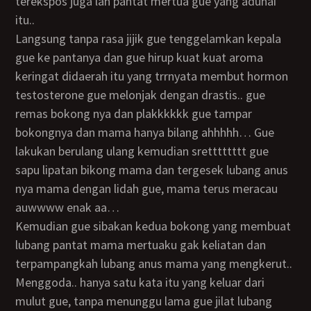
terekspos juga lah pantat mertua gue yang aduhai
itu..
langsung tanpa rasa jijik gue tenggelamkan kepala
gue ke pantanya dan gue hirup kuat kuat aroma
keringat didaerah itu yang trrnyata membut hormon
testosterone gue melonjak dengan drastis.. gue
remas bokong nya dan plakkkkkk gue tampar
bokongnya dan mama hanya bilang ahhhhh… Gue
lakukan berulang ulang kemudian sretttttttt gue
sapu lipatan bikong mama dan tergesek lubang anus
nya mama dengan lidah gue, mama terus meracau
auwwww enak aa…
Kemudian gue sibakan kedua bokong yang membuat
lubang pantat mama mertuaku gak keliatan dan
terpampangkah lubang anus mama yang mengkerut..
Menggoda.. hanya satu kata itu yang keluar dari
mulut gue, tanpa menunggu lama gue jilat lubang