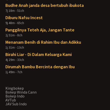
Budhe Anah janda desa bertubuh ibukota
7j 18m - 51ch
Diburu Nafsu Incest
9j 48m - 65ch
Panggilnya Teteh Aja, Jangan Tante
2j 51m - 8ch
Menanam Benih di Rahim Ibu dan Adikku
1j 31m - 13ch
Birahi Liar - Di Dalam Keluarga Kami
4j 29m - 33ch
Dirumah Bambu Bercinta dengan Ibu
1j 49m - 7ch
Kingbokep
Bokep Winda Cann
Bokep Indo
AVTub
JAV Sub Indo