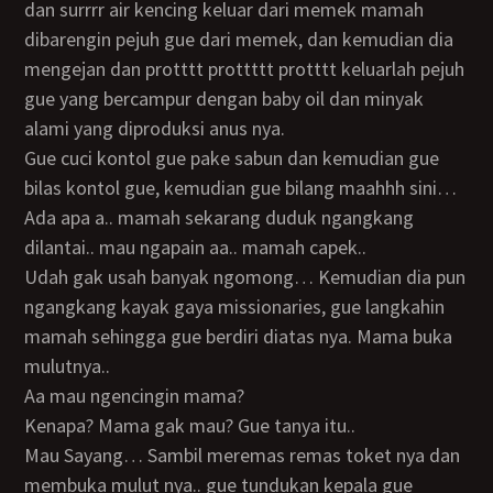
dan surrrr air kencing keluar dari memek mamah
dibarengin pejuh gue dari memek, dan kemudian dia
mengejan dan protttt prottttt protttt keluarlah pejuh
gue yang bercampur dengan baby oil dan minyak
alami yang diproduksi anus nya.
Gue cuci kontol gue pake sabun dan kemudian gue
bilas kontol gue, kemudian gue bilang maahhh sini…
Ada apa a.. mamah sekarang duduk ngangkang
dilantai.. mau ngapain aa.. mamah capek..
Udah gak usah banyak ngomong… Kemudian dia pun
ngangkang kayak gaya missionaries, gue langkahin
mamah sehingga gue berdiri diatas nya. Mama buka
mulutnya..
Aa mau ngencingin mama?
Kenapa? Mama gak mau? Gue tanya itu..
Mau Sayang… Sambil meremas remas toket nya dan
membuka mulut nya.. gue tundukan kepala gue