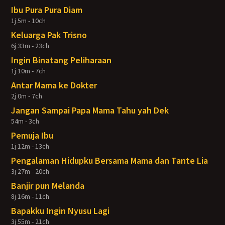
Ibu Pura Pura Diam
1j 5m - 10ch
Keluarga Pak Trisno
6j 33m - 23ch
Ingin Binatang Peliharaan
1j 10m - 7ch
Antar Mama ke Dokter
2j 0m - 7ch
Jangan Sampai Papa Mama Tahu yah Dek
54m - 3ch
Pemuja Ibu
1j 12m - 13ch
Pengalaman Hidupku Bersama Mama dan Tante Lia
3j 27m - 20ch
Banjir pun Melanda
8j 16m - 11ch
Bapakku Ingin Nyusu Lagi
3j 55m - 21ch