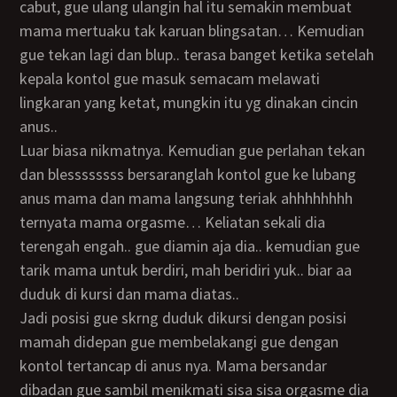
cabut, gue ulang ulangin hal itu semakin membuat
mama mertuaku tak karuan blingsatan… Kemudian
gue tekan lagi dan blup.. terasa banget ketika setelah
kepala kontol gue masuk semacam melawati
lingkaran yang ketat, mungkin itu yg dinakan cincin
anus..
luar biasa nikmatnya. Kemudian gue perlahan tekan
dan blessssssss bersaranglah kontol gue ke lubang
anus mama dan mama langsung teriak ahhhhhhhh
ternyata mama orgasme… Keliatan sekali dia
terengah engah.. gue diamin aja dia.. kemudian gue
tarik mama untuk berdiri, mah beridiri yuk.. biar aa
duduk di kursi dan mama diatas..
Jadi posisi gue skrng duduk dikursi dengan posisi
mamah didepan gue membelakangi gue dengan
kontol tertancap di anus nya. Mama bersandar
dibadan gue sambil menikmati sisa sisa orgasme dia