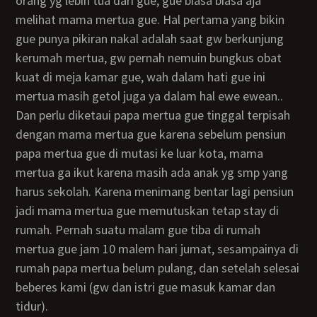
orang yg lebih tua dari gue, gue biasa biasa aja
melihat mama mertua gue. Hal pertama yang bikin
gue punya pikiran nakal adalah saat gw berkunjung
kerumah mertua, gw pernah nemuin bungkus obat
kuat di meja kamar gue, wah dalam hati gue ini
mertua masih getol juga ya dalam hal ewe ewean..
Dan perlu diketaui papa mertua gue tinggal terpisah
dengan mama mertua gue karena sebelum pensiun
papa mertua gue di mutasi ke luar kota, mama
mertua ga ikut karena masih ada anak yg smp yang
harus sekolah. Karena menimang bentar lagi pensiun
jadi mama mertua gue memutuskan tetap stay di
rumah. Pernah suatu malam gue tiba di rumah
mertua gue jam 10 malem hari jumat, sesampainya di
rumah papa mertua belum pulang, dan setelah selesai
beberes kami (gw dan istri gue masuk kamar dan
tidur).