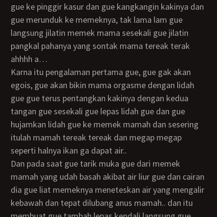
gue ke pinggir kasur dan gue kangkangin kakinya dan
gue merunduk ke memeknya, tak lama lam gue
langsung jilatin memek mama sesekali gue jilatin
pangkal pahanya yang sontak mama tereak terak
ahhhh a…
Karna itu pengalaman pertama gue, gue gak akan
egois, gue akan bikin mama orgasme dengan lidah
gue gue terus pentangkan kakinya dengan kedua
tangan gue sesekali gue lepas lidah gue dan gue
hujamkan lidah gue ke memek mamah dan sesering
itulah mamah tereak tereak dan megap megap
seperti halnya ikan ga dapat air..
dan pada saat gue tarik muka gue dari memek
mamah yang udah basah akibat air liur gue dan cairan
dia gue liat memeknya meneteskan air yang mengalir
kebawah dan tepat dilubang anus mamah.. dan itu
membuat gue tambah lepas kendali langsung gue