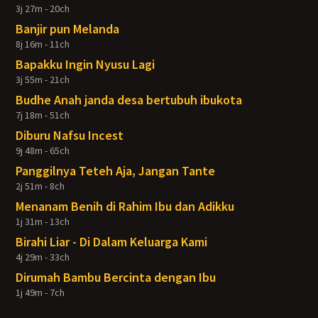
3j 27m - 20ch
Banjir pun Melanda
8j 16m - 11ch
Bapakku Ingin Nyusu Lagi
3j 55m - 21ch
Budhe Anah janda desa bertubuh ibukota
7j 18m - 51ch
Diburu Nafsu Incest
9j 48m - 65ch
Panggilnya Teteh Aja, Jangan Tante
2j 51m - 8ch
Menanam Benih di Rahim Ibu dan Adikku
1j 31m - 13ch
Birahi Liar - Di Dalam Keluarga Kami
4j 29m - 33ch
Dirumah Bambu Bercinta dengan Ibu
1j 49m - 7ch