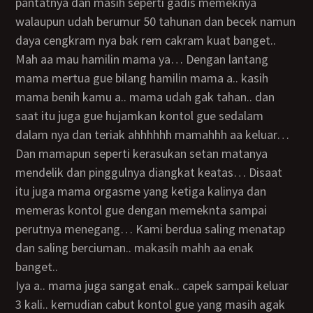
pantatnya dan masih seperti gadis memeknya
walaupun udah berumur 50 tahunan dan becek namun
daya cengkram nya bak rem cakram kuat banget..
Mah aa mau hamilin mama ya… Dengan lantang
mama mertua gue bilang hamilin mama a.. kasih
mama benih kamu a.. mama udah gak tahan.. dan
saat itu juga gue hujamkan kontol gue sedalam
dalam nya dan teriak ahhhhhh mamahhh aa keluar…
Dan mamapun seperti kerasukan setan matanya
mendelik dan pinggulnya diangkat keatas… Disaat
itu juga mama orgasme yang ketiga kalinya dan
memeras kontol gue dengan memeknta sampai
perutnya menegang… Kami berdua saling menatap
dan saling berciuman.. makasih mahh aa enak
banget..
Iya a.. mama juga sangat enak.. capek sampai keluar
3 kali.. kemudian cabut kontol gue yang masih agak