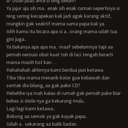
a? Udah puas ama si ning belum?
Ya jujur aja sih ma.. enak sih enak cuman sepertinya si
ning sering kecapekan kali jadi agak kurang aktif,
mungkin gak seaktif mama sama papa kali ya.
Ishh kamu itu bicara apa si a.. orang mama udah tua
gini juga..
Ya bukanya apa apa ma.. maaf sebelumnya tapi aa
pernah nemuin obat kuat tuh di laci tengah berarti
mama masih hot kan…
Hahahahah akhirnya kami berdua pun ketawa.
Tiba tiba mama menarik kolor gue kebawah dan
sontak dia bilang, aa gak pake CD?
Hehehhe iya mah kalau di rumah gak pernah pake biar
bebas si dede nya ga kekurung mulu..
Lagi lagi kami ketawa..
Bokong aa semok ya gak kayak papa..
Udah a.. sekarang aa balik badan..