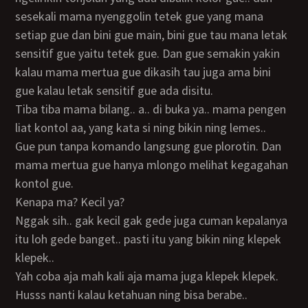
sesekali mama nyenggolin tetek gue yang mana
setiap gue dan bini gue main, bini gue tau mana letak
sensitif gue yaitu tetek gue. Dan gue semakin yakin
kalau mama mertua gue dikasih tau juga ama bini
gue kalau letak sensitif gue ada disitu.
Tiba tiba mama bilang.. a.. di buka ya.. mama pengen
liat kontol aa, yang kata si ning bikin ning lemes..
Gue pun tanpa komando langsung gue plorotin. Dan
mama mertua gue hanya mlongo melihat kegagahan
kontol gue.
Kenapa ma? Kecil ya?
Nggak sih.. gak kecil gak gede juga cuman kepalanya
itu loh gede banget.. pasti itu yang bikin ning klepek
klepek..
Yah coba aja mah kali aja mama juga klepek klepek.
Husss nanti kalau ketahuan ning bisa berabe..