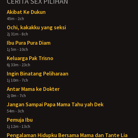
CERITA SEX PILIHAN
Akibat Ke Dukun
45m - 2ch
Ochi, kakakku yang seksi
2j 31m - 8ch
Ibu Pura Pura Diam
1j 5m - 10ch
Keluarga Pak Trisno
6j 33m - 23ch
Ingin Binatang Peliharaan
1j 10m - 7ch
Antar Mama ke Dokter
2j 0m - 7ch
Jangan Sampai Papa Mama Tahu yah Dek
54m - 3ch
Pemuja Ibu
1j 12m - 13ch
Pengalaman Hidupku Bersama Mama dan Tante Lia