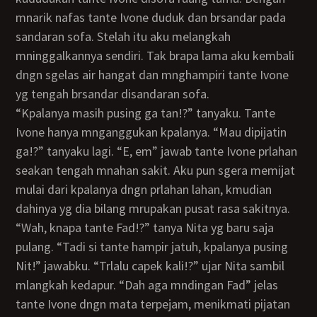
mnarik nafas tante Ivone duduk dan brsandar pada
sandaran sofa. Stelah itu aku melangkah
mninggalkannya sendiri. Tak brapa lama aku kembali
dngn sgelas air hangat dan mnghampiri tante Ivone
yg tengah brsandar disandaran sofa.
“Kpalanya masih pusing ga tan!?” tanyaku. Tante
Ivone hanya mnganggukan kpalanya. “Mau dipijatin
ga!?” tanyaku lagi. “E, em” jawab tante Ivone prlahan
seakan tengah mnahan sakit. Aku pun sgera memijat
mulai dari kpalanya dngn prlahan lahan, kmudian
dahinya yg dia bilang mrupakan pusat rasa sakitnya.
“Wah, knapa tante Fad!?” tanya Nita yg baru saja
pulang. “Tadi si tante hampir jatuh, kpalanya pusing
Nit!” jawabku. “Trlalu capek kali!?” ujar Nita sambil
mlangkah kedapur. “Dah aga mndingan Fad” jelas
tante Ivone dngn mata terpejam, menikmati pijatan