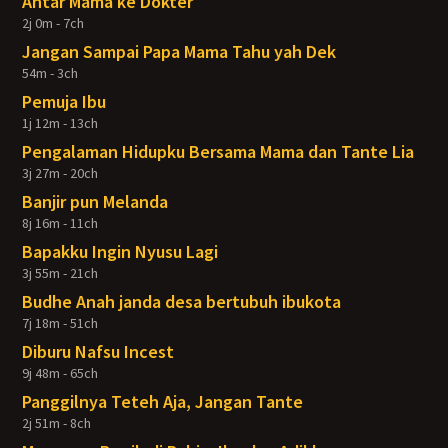
Antar Mama ke Dokter
2j 0m - 7ch
Jangan Sampai Papa Mama Tahu yah Dek
54m - 3ch
Pemuja Ibu
1j 12m - 13ch
Pengalaman Hidupku Bersama Mama dan Tante Lia
3j 27m - 20ch
Banjir pun Melanda
8j 16m - 11ch
Bapakku Ingin Nyusu Lagi
3j 55m - 21ch
Budhe Anah janda desa bertubuh ibukota
7j 18m - 51ch
Diburu Nafsu Incest
9j 48m - 65ch
Panggilnya Teteh Aja, Jangan Tante
2j 51m - 8ch