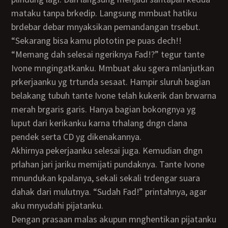
mataku tanpa brkedip. Langsung mmbuat hatiku
brdebar debar mnyaksikan pemandangan trsebut.
“Sekarang bisa kamu plototin pe puas dech!!
“Memang dah selesai ngeriknya Fad!?” tegur tante
Ivone mngingatkanku. Mmbuat aku sgera mlanjutkan
prkerjaanku yg trtunda sesaat. Hampir sluruh bagian
belakang tubuh tante Ivone telah kukerik dan brwarna
merah brgaris garis. Hanya bagian bokongnya yg
luput dari kerikanku karna trhalang dngn clana
pendek serta CD yg dikenakannya.
Akhirnya pekerjaanku selesai juga. Kemudian dngn
prlahan jari jariku memijati pundaknya. Tante Ivone
mnundukan kpalanya, sekali sekali trdengar suara
dahak dari mulutnya. “Sudah Fad!” printahnya, agar
aku mnyudahi pijatanku.
Dengan prasaan malas akupun mnghentikan pijatanku