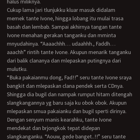
halus miliknya.
Cukup lama jari tlunjukku kluar masuk didalam
memek tante Ivone, hingga lobang itu mulai trasa
basah dan lembab. Sampai akhirnya tangan tante
Ivone menahan gerakan tanganku dan mminta
mnyudahinya. “Aaaachhh… udaahhh., Faddh…
aaachh” rintih tante Ivone. Akupun menarik tanganku
dari balik clananya dan mlepaskan putingnya dari
mulutku.
“Buka pakaianmu dong, Fad!!” seru tante Ivone sraya
bangkit dan mlepaskan clana pendek serta CDnya.
Shingga dia bugil dan nampak rumput hitam ditengah
slangkangannya yg baru saja ku obok obok. Akupun
mlepaskan smua pakaianku dan bugil sperti dirinya.
Dengan senyum manis kearahku, tante Ivone
mendekat dan brjongkok tepat didepan
slangkanganku. “Aouw, gede banget..!!” seru tante