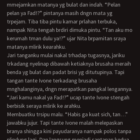
mmejamkan matanya yg bulat dan indah. “Pelan
pelan ya Fad!?” pintanya masih dngn mata yg
trpejam. Tiba tiba pintu kamar prlahan terbuka,
nampak Nita tengah brdiri dimuka pintu. “Tan aku mo
kerumah tman dulu ya!?” ujar Nita brpamitan sraya
matanya mlirik kearahku.
Jari tanganku mulai nakal trhadap tugasnya, jariku
trkadang nyelinap dibawah ketiaknya brusaha meraih
benda yg bulat dan padat brisi yg ditutupinya. Tapi
tangan tante Ivone terkadang brusaha
mnghalanginya, dngn merapatkan pangkal lengannya.
“Jari kamu nakal ya Fad!?” ucap tante Ivone stengah
berbisik seraya mlirik ke arahku.
Membuatku trsipu malu. “Habis ga kuat sich, tan…”
jawabku jujur. Tapi tante Ivone malah melepaskan
branya shingga kini payudaranya nampak polos tanpa
plindung lagi. Dan langsung menjadi santapan kedua