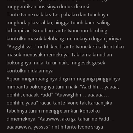
mnggantikan posisinya duduk dikursi.
Tante Ivone naik keatas pahaku dan tubuhnya
mnghadap kearahku, hingga tubuh kami saling
brhimpitan. Kmudian tante Ivone mmbimbing
kontolku masuk kelobang memeknya dngan jarinya.
“Aagghhsss..” rintih kecil tante Ivone ketika kontolku
masuk menusuk memeknya. Tak lama kmudian
bokongnya mulai turun naik, mngesek gesek
kontolku didalamnya.
Aqpun mngimbanginya dngn mmegangi pinggulnya
mmbantu bokongnya turun naik. “Aachhh… yaaaa,
oohhh, enaaak Fadd” “Auwwghhh… aaaaaa…
oohhhh, yaaa” racau tante Ivone tak karuan jika
tubuhnya turun mnenggelamkan kontolku
dimemeknya. “Aauwww, aku ga tahan ne Fadd…
aaaauwww, yessss” rintih tante Ivone sraya