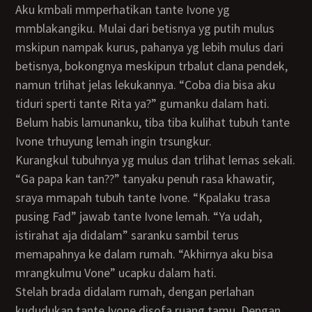
Aku kmbali mmperhatikan tante Ivone yg
mmblakangiku. Mulai dari betisnya yg putih mulus
mskipun nampak kurus, pahanya yg lebih mulus dari
betisnya, bokongnya meskipun trbalut clana pendek,
namun trlihat jelas lekukannya. “Coba dia bisa aku
tiduri sperti tante Rita ya?” gumanku dalam hati.
Belum habis lamunanku, tiba tiba kulihat tubuh tante
Ivone trhuyung lemah ingin trsungkur.
Kurangkul tubuhnya yg mulus dan trlihat lemas sekali.
“Ga papa kan tan??” tanyaku penuh rasa khawatir,
sraya mmapah tubuh tante Ivone. “Kpalaku trasa
pusing Fad” jawab tante Ivone lemah. “Ya udah,
istirahat aja didalam” saranku sambil terus
memapahnya ke dalam rumah. “Akhirnya aku bisa
mrangkulmu Vone” ucapku dalam hati.
Stelah brada didalam rumah, dengan perlahan
kududukan tante Ivone disofa ruang tamu. Dengan