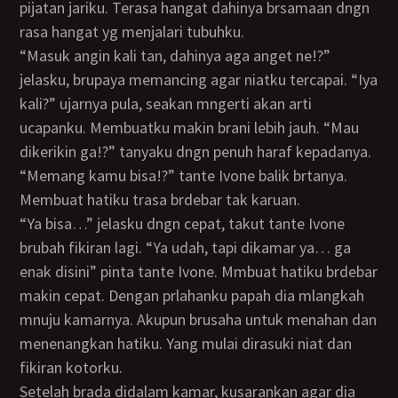
pijatan jariku. Terasa hangat dahinya brsamaan dngn
rasa hangat yg menjalari tubuhku.
“Masuk angin kali tan, dahinya aga anget ne!?”
jelasku, brupaya memancing agar niatku tercapai. “Iya
kali?” ujarnya pula, seakan mngerti akan arti
ucapanku. Membuatku makin brani lebih jauh. “Mau
dikerikin ga!?” tanyaku dngn penuh haraf kepadanya.
“Memang kamu bisa!?” tante Ivone balik brtanya.
Membuat hatiku trasa brdebar tak karuan.
“Ya bisa…” jelasku dngn cepat, takut tante Ivone
brubah fikiran lagi. “Ya udah, tapi dikamar ya… ga
enak disini” pinta tante Ivone. Mmbuat hatiku brdebar
makin cepat. Dengan prlahanku papah dia mlangkah
mnuju kamarnya. Akupun brusaha untuk menahan dan
menenangkan hatiku. Yang mulai dirasuki niat dan
fikiran kotorku.
Setelah brada didalam kamar, kusarankan agar dia