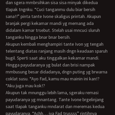
dan sgera mmbrsihkan sisa sisa minyak dikedua
tlapak tngnku. “Cuci tanganmu dulu biar bersih
sana!!” pinta tante Ivone skaligus printah. Akupun
branjak pergi kekamar mandi yg memang ada
didalam kamar trsebut. Stelah usai mncuci sluruh
tanganku hingga bnar bnar bersih.
Akupun kembali menghampiri tante Ivon yg tengah
telentang diatas ranjang masih dngn keadaan sparuh
bugil. Sperti saat aku tinggalkan kekamar mandi.
Hingga payudaranya yg bulat dan brisi nampak
mmbusung besar didadanya, dngn puting yg brwarna
coklat susu. “Ayo Fad, kamu mau mainin ini kan!?
“Aku juga mau kok!?
Akupun tak mnunggu lebih lama, sgeraku remasi
payudaranya yg mnantang. Tante Ivone brgelinjang
saat tlapak tanganku mndarat dan meremas kedua
payudaranya. “Achh… iya Fad trussss” rintihnya