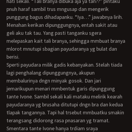
hati sekali. “Tali branya dibuka aja ya tan??” pintaku
pnuh haraf sambil trus mngusap dan mengerik
punggung bagus dihadapanku. “Iya…” jawabnya lirih.
Menahan kerikan dipunggungnya, entah sakit atau
geli aku tak tau. Yang pasti tanganku sgera
melepaskan kait tali branya, sehingga mmbuat branya
mlorot mnutupi sbagian payudaranya yg bulat dan
berisi.
Sperti payudara milik gadis kebanyakan. Stelah tiada
lagi penghalang dipunggungnya, akupun
membalurinya dngn minyak gosok. Dan jari
jemarikupun menari mmbentuk garis dipunggung
tante Ivone. Sambil sekali kali mataku melirik kearah
payudaranya yg brusaha ditutupi dngn bra dan kedua
tlapak tangannya. Tapi hal trsebut mmbuatku smakin
terangsang didorong rasa pnasaran yg tramat.
Smentara tante Ivone hanya trdiam sraya