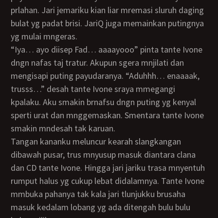
prlahan. Jari jemariku kian liar mremasi sluruh daging
bulat yg padat brisi. JariQ juga memainkan putingnya
yg mulai mngeras.
“Iya… ayo diisep Fad… aaaayooo” pinta tante Ivone
dngn nafas taj tratur. Akupun sgera mnjilati dan
mengisapi puting payudaranya. “Aduhhh… enaaaak,
trusss…” desah tante Ivone sraya mmegangi
kpalaku. Aku smakin brnafsu dngn puting yg kenyal
sperti urat dan mnggemaskan. Smentara tante Ivone
smakin mndesah tak karuan.
Tangan kananku meluncur kearah slangkangan
dibawah pusar, trus mnyusup masuk diantara clana
dan CD tante Ivone. Hingga jari jariku trasa mnyentuh
rumput halus yg cukup lebat didalamnya. Tante Ivone
mmbuka pahanya tak kala jari tlunjukku brusaha
masuk kedalam lobang yg ada ditengah bulu bulu