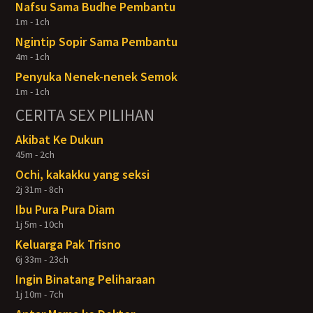
Nafsu Sama Budhe Pembantu
1m - 1ch
Ngintip Sopir Sama Pembantu
4m - 1ch
Penyuka Nenek-nenek Semok
1m - 1ch
CERITA SEX PILIHAN
Akibat Ke Dukun
45m - 2ch
Ochi, kakakku yang seksi
2j 31m - 8ch
Ibu Pura Pura Diam
1j 5m - 10ch
Keluarga Pak Trisno
6j 33m - 23ch
Ingin Binatang Peliharaan
1j 10m - 7ch