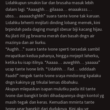
Lidahkupun smakin liar dan brusaha masuk lebih
dalam lagi. “Aaaaghh… gilaaaa… enaaaksss…
ubss… aaaaachghhh” suara tante Ivone tak karuan.
Lidahku brhenti mnjilati dinding lobang memek, kini
brpindah pada daging mungil sbesar biji kacang hijau.
Ku jilati itil yg brwarna merah dan basah dngn air
mazinya dan air liurku.
“Aughh…” suara tante Ivone sperti tersedak sambil
mrapatkan kedua pahanya, hingga mnjepit leherku,
ketika ku isap itilnya. “Aaaaa… auwghhh… yaaaaa”
ucap tante Ivone lirih. “Udahhh… Fad… udddaah
Faadd” rengek tante Ivone sraya mndorong kpalaku
dngn kakinya yg trkulai lemas dibahuku.
Akupun mlepaskan isapan mulutku pada itil tante
Ivone dan bangkit brdiri dihadapannya dngn kontol yg
masih tegak dan keras. Kemudian mminta tante
Ivone agar bangkit dari duduknya. Kini aku yg