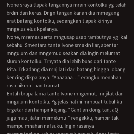
Ivone sraya tlapak tangannya mraih kontolku yg telah
brdiri dan keras. Dngn tangan kanan dia mmegang
erat batang kontolku, sedangkan tlapak kirinya
mngelus elus kpalanya.
Ivone, mremas serta mngusap usap rambutnya yg ikal
sebahu. Smentara tante Ivone smakin liar, sbentar
mngulum dan mngemud seakan dia ingin melumat
sluruh kontolku. Trnyata dia lebih buas dari tante
Rita. Trkadang dia mnjilati dari batang hingga lobang
kencing dikpalanya. “Aaaaaaa…” erangku menahan
rasa nikmat nan tramat.
Entah brapa lama tante Ivone mngemut, mnjilat dan
mngulum kontolku. Yg jelas hal ini mmbuat tubuhku
brgetar dan hampir kejang. “Gantian dong tan, aQ
juga mau jilatin memekmu!” rengekku, hampir tak
mampu mnahan nafsuku. Ingin rasanya
memuntahkan keluar sebanyak banyak. Agar tante