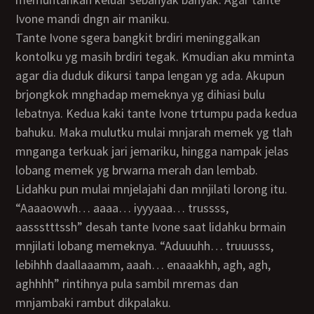
Ivone mandi dngn air maniku.
Tante Ivone sgera bangkit brdiri meninggalkan
kontolku yg masih brdiri tegak. Kmudian aku mminta
agar dia duduk dikursi tanpa lengan yg ada. Akupun
brjongkok mnghadap memeknya yg dihiasi bulu
lebatnya. Kedua kaki tante Ivone trtumpu pada kedua
bahuku. Maka mulutku mulai mnjarah memek yg tlah
mnganga terkuak jari jemariku, hingga nampak jelas
lobang memek yg brwarna merah dan lembab.
Lidahku pun mulai mnjelajahi dan mnjilati lorong itu.
“Aaaaowwh… aaaa… iyyyaaa… trussss,
aassstttssh” desah tante Ivone saat lidahku brmain
mnjilati lobang memeknya. “Aduuuhh… truuusss,
lebihhh daallaaamm, aaah… enaaakhh, agh, agh,
aghhhh” rintihnya pula sambil mremas dan
mnjambaki rambut dikpalaku.