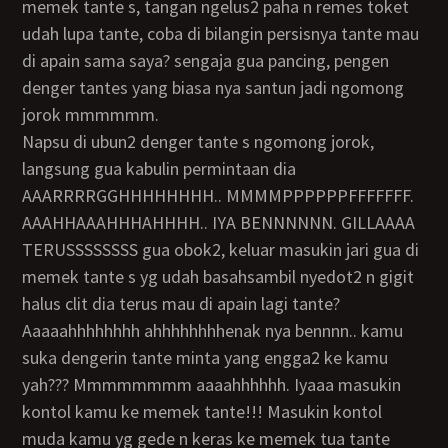
memek tante s, tangan ngelus2 paha n remes toket
udah lupa tante, coba di bilangin persisnya tante mau
di apain sama saya? sengaja gua pancing, pengen
denger tantes yang biasa nya santun jadi ngomong
jorok mmmmmm.
napsu di ubun2 denger tante s ngomong jorok,
langsung gua kabulin permintaan dia
AAARRRRGGHHHHHHHH.. MMMMPPPPPPFFFFFFF.
AAAHHAAAHHHAHHHH.. IYA BENNNNNN. GILLAAAA
TERUSSSSSSSS gua obok2, keluar masukin jari gua di
memek tante s yg udah basahsambil nyedot2 n gigit
halus clit dia terus mau di apain lagi tante?
aaaaahhhhhhhh ahhhhhhhhenak nya bennnn.. kamu
suka dengerin tante minta yang engga2 ke kamu
yah??? Mmmmmmmm aaaahhhhhh. Iyaaa masukin
kontol kamu ke memek tante!!! Masukin kontol
muda kamu yg gede n keras ke memek tua tante