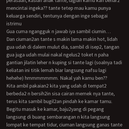
perasaan, kasian anak tante, lagian kamu kan benar2
mencintai ingeka?? tante tetep mau kamu punya
keluarga sendiri, tentunya dengan inge sebagai
istrimu
Gua cuma ngangguk n jawab iya sambil ciumin…
dan ciuman2an tante s makin lama makin hot, lidah
gua udah di dalem mulut dia, sambil di isep2, tangan
gua juga udah mulai nakal ngelus2 toket n paha
gantian jilatin leher n kuping si tante lagi (soalnya tadi
keliatan ini titik lemah biar langsung nafsu lagi
hehehe) hmmmmmmm. Nakal yah kamu ben??
Kita ambil pakaian2 kita yang udah di tempat2
berbeda2 n bersih2in sisa cairan memek nya tante,
terus kita sambil bugil2an pindah ke kamar tamu.
Begitu masuk ke kamar, baju2yang di pegang
langsung di buang sembarangan n kita langsung
lompat ke tempat tidur, ciuman langsung ganas tante