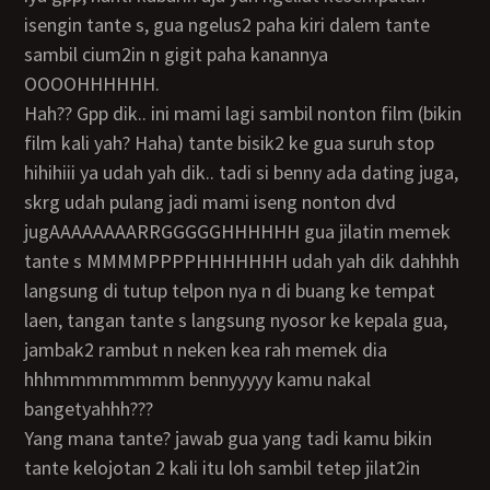
isengin tante s, gua ngelus2 paha kiri dalem tante
sambil cium2in n gigit paha kanannya
OOOOHHHHHH.
Hah?? Gpp dik.. ini mami lagi sambil nonton film (bikin
film kali yah? Haha) tante bisik2 ke gua suruh stop
hihihiii ya udah yah dik.. tadi si benny ada dating juga,
skrg udah pulang jadi mami iseng nonton dvd
jugAAAAAAAARRGGGGGHHHHHH gua jilatin memek
tante s MMMMPPPPHHHHHHH udah yah dik dahhhh
langsung di tutup telpon nya n di buang ke tempat
laen, tangan tante s langsung nyosor ke kepala gua,
jambak2 rambut n neken kea rah memek dia
hhhmmmmmmmm bennyyyyy kamu nakal
bangetyahhh???
yang mana tante? jawab gua yang tadi kamu bikin
tante kelojotan 2 kali itu loh sambil tetep jilat2in