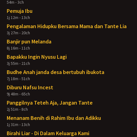
54m - 3ch
Pemuja Ibu
1j 12m - 13ch
Pengalaman Hidupku Bersama Mama dan Tante Lia
3j 27m - 20ch
Banjir pun Melanda
8j 16m - 11ch
Bapakku Ingin Nyusu Lagi
3j 55m - 21ch
Budhe Anah janda desa bertubuh ibukota
7j 18m - 51ch
Diburu Nafsu Incest
9j 48m - 65ch
Panggilnya Teteh Aja, Jangan Tante
2j 51m - 8ch
Menanam Benih di Rahim Ibu dan Adikku
1j 31m - 13ch
Birahi Liar - Di Dalam Keluarga Kami