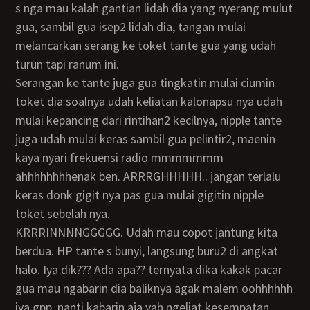
s nga mau kalah gantian lidah dia yang nyerang mulut
gua, sambil gua isep2 lidah dia, tangan mulai
melancarkan serang ke toket tante gua yang udah
turun tapi ranum ini.
Serangan ke tante juga gua tingkatin mulai ciumin
toket dia soalnya udah keliatan kalonapsu nya udah
mulai kepancing dari rintihan2 kecilnya, nipple tante
juga udah mulai keras sambil gua pelintir2, maenin
kaya nyari frekuensi radio mmmmmmm
ahhhhhhhhenak ben. ARRRGHHHHH.. jangan terlalu
keras donk gigit nya pas gua mulai gigitin nipple
toket sebelah nya.
KRRRINNNNGGGGG. Udah mau copot jantung kita
berdua. HP tante s bunyi, langsung buru2 di angkat
halo. Iya dik??? Ada apa?? ternyata dika kakak pacar
gua mau ngabarin dia baliknya agak malem oohhhhhh
iya gpp, nanti kabarin aja yah ngeliat kesempatan