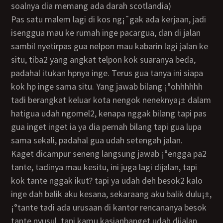
soalnya dia memang ada darah scotlandia)
Pas satu malem lagi di kos ng¡¯gak ada kerjaan, jadi
isenggua mau ke rumah inge pacargua, dan di jalan
sambil nyetirpas gua nelpon mau kabarin lagi jalan ke
situ, tiba2 yang angkat telpon kok suaranya beda,
padahal itukan hpnya inge. Terus gua tanya ini siapa
kok hp inge sama situ. Yang jawab bilang ¡°ohhhhhh
tadi berangkat keluar kota nengok neneknya¡± dalam
hatigua udah ngomel2, kenapa nggak bilang tapi pas
gua inget inget ia ya dia pernah bilang tapi gua lupa
sama sekali, padahal gua udah setengah jalan.
Kaget dicampur seneng langsung jawab ¡°engga pa2
tante, tadinya mau kesitu, ini juga lagi dijalan, tapi
kok tante nggak ikut? tapi ya udah deh besok2 kalo
inge dah balik aku kesana, sekaraang aku balik dulu¡±,
¡°tante tadi ada urusaan di kantor rencananya besok
tante nyusul, tapi kamu kasianbanget udah dijalan