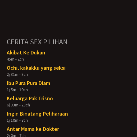
CERITA SEX PILIHAN
Akibat Ke Dukun
45m - 2ch
Ochi, kakakku yang seksi
2j 31m - 8ch
Ibu Pura Pura Diam
1j 5m - 10ch
Keluarga Pak Trisno
6j 33m - 23ch
Ingin Binatang Peliharaan
1j 10m - 7ch
Antar Mama ke Dokter
2j 0m - 7ch