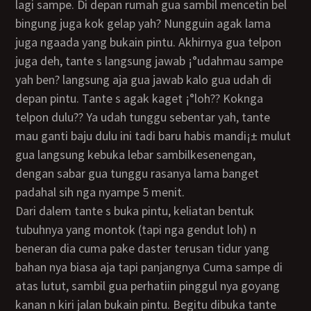
lagi sampe. Di depan rumah gua sambil mencetin bel
bingung juga kok gelap yah? Nungguin agak lama
juga ngaada yang bukain pintu. Akhirnya gua telpon
juga deh, tante s langsung jawab ¡°udahmau sampe
yah ben? langsung aja gua jawab kalo gua udah di
depan pintu. Tante s agak kaget ¡°loh?? Koknga
telpon dulu?? Ya udah tunggu sebentar yah, tante
mau ganti baju dulu ini tadi baru habis mandi¡± mulut
gua langsung kebuka lebar sambilkesenengan,
dengan sabar gua tunggu rasanya lama banget
padahal sih nga nyampe 5 menit.
Dari dalem tante s buka pintu, keliatan bentuk
tubuhnya yang montok (tapi nga gendut loh) n
beneran dia cuma pake daster terusan tidur yang
bahan nya biasa aja tapi panjangnya Cuma sampe di
atas lutut, sambil gua perhatiin pinggul nya goyang
kanan n kiri jalan bukain pintu. Begitu dibuka tante