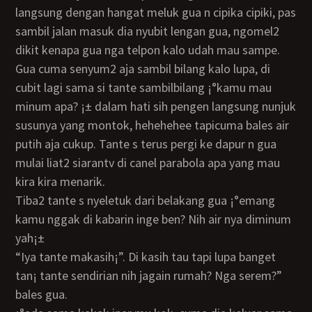
langsung dengan hangat meluk gua n cipika cipiki, pas
sambil jalan masuk dia nyubit lengan gua, ngomel2
dikit kenapa gua nga telpon kalo udah mau sampe.
Gua cuma senyum2 aja sambil bilang kalo lupa, di
cubit lagi sama si tante sambilbilang ¡°kamu mau
minum apa? ¡± dalam hati sih pengen langsung nunjuk
susunya yang montok, hehehehee tapicuma bales air
putih aja cukup. Tante s terus pergi ke dapur n gua
mulai liat2 siarantv di canel parabola apa yang mau
kira kira menarik.
Tiba2 tante s nyeletuk dari belakang gua ¡°emang
kamu nggak di kabarin inge ben? Nih air nya diminum
yah¡±
“iya tante makasih¡”. Di kasih tau tapi lupa banget
tan¡ tante sendirian nih jagain rumah? Nga serem?”
bales gua.