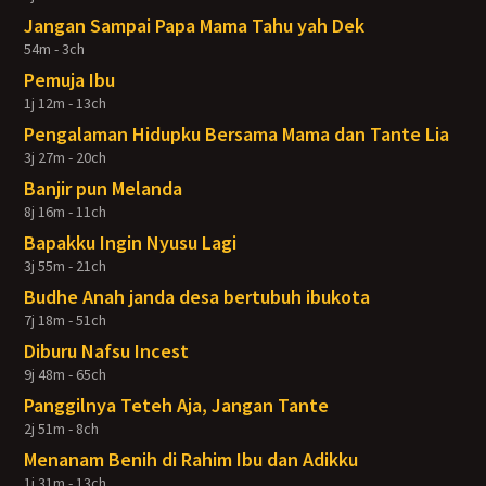
Jangan Sampai Papa Mama Tahu yah Dek
54m - 3ch
Pemuja Ibu
1j 12m - 13ch
Pengalaman Hidupku Bersama Mama dan Tante Lia
3j 27m - 20ch
Banjir pun Melanda
8j 16m - 11ch
Bapakku Ingin Nyusu Lagi
3j 55m - 21ch
Budhe Anah janda desa bertubuh ibukota
7j 18m - 51ch
Diburu Nafsu Incest
9j 48m - 65ch
Panggilnya Teteh Aja, Jangan Tante
2j 51m - 8ch
Menanam Benih di Rahim Ibu dan Adikku
1j 31m - 13ch