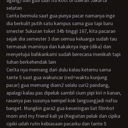
agung) dan gua saat itu kost di daerah Jakarta
selatan
Cerita bermula saat gua punya pacar namanya inge
dia berkulit putih satu kampus sama gua tapi baru
smester 5ukuran toket 34b tinggi 167, kita pacaran
sejak dia semester 3 dan semua keluarga sudah tau
termasuk maminya dan kakaknya inge (dika) dan
menyetujui bahkankami sudah berecana menikah tapi
tuhan berkehendak lain
Cerita nya memang dari dulu kalau ketemu sama
tante S saat gua wakuncar (red=waktu kunjung
pacar) gua memang diam2 selalu curi2 pandang,
apalagi kalau pas dipeluk sambil cium pipi kiri n kanan,
rasanya pas susunya nempel kok langsungjadi nafsu
banget. Mungkin gara2 gua keseringan liat filmhot
mom and my friend kali ya (Kegiatan peluk dan cipika
cipiki udah rutin kebiasaan pacarku dan tante S