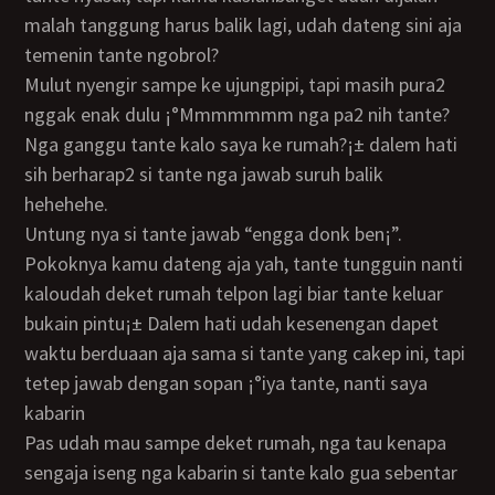
malah tanggung harus balik lagi, udah dateng sini aja
temenin tante ngobrol?
Mulut nyengir sampe ke ujungpipi, tapi masih pura2
nggak enak dulu ¡°Mmmmmmm nga pa2 nih tante?
Nga ganggu tante kalo saya ke rumah?¡± dalem hati
sih berharap2 si tante nga jawab suruh balik
hehehehe.
Untung nya si tante jawab “engga donk ben¡”.
Pokoknya kamu dateng aja yah, tante tungguin nanti
kaloudah deket rumah telpon lagi biar tante keluar
bukain pintu¡± Dalem hati udah kesenengan dapet
waktu berduaan aja sama si tante yang cakep ini, tapi
tetep jawab dengan sopan ¡°iya tante, nanti saya
kabarin
Pas udah mau sampe deket rumah, nga tau kenapa
sengaja iseng nga kabarin si tante kalo gua sebentar