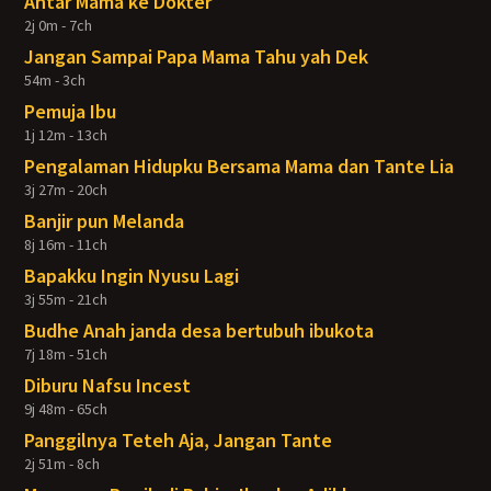
Antar Mama ke Dokter
2j 0m - 7ch
Jangan Sampai Papa Mama Tahu yah Dek
54m - 3ch
Pemuja Ibu
1j 12m - 13ch
Pengalaman Hidupku Bersama Mama dan Tante Lia
3j 27m - 20ch
Banjir pun Melanda
8j 16m - 11ch
Bapakku Ingin Nyusu Lagi
3j 55m - 21ch
Budhe Anah janda desa bertubuh ibukota
7j 18m - 51ch
Diburu Nafsu Incest
9j 48m - 65ch
Panggilnya Teteh Aja, Jangan Tante
2j 51m - 8ch