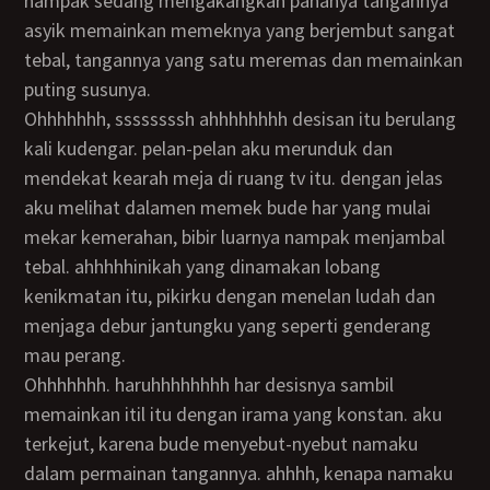
nampak sedang mengakangkan pahanya tangannya
asyik memainkan memeknya yang berjembut sangat
tebal, tangannya yang satu meremas dan memainkan
puting susunya.
ohhhhhhh, ssssssssh ahhhhhhhh desisan itu berulang
kali kudengar. pelan-pelan aku merunduk dan
mendekat kearah meja di ruang tv itu. dengan jelas
aku melihat dalamen memek bude har yang mulai
mekar kemerahan, bibir luarnya nampak menjambal
tebal. ahhhhhinikah yang dinamakan lobang
kenikmatan itu, pikirku dengan menelan ludah dan
menjaga debur jantungku yang seperti genderang
mau perang.
ohhhhhhh. haruhhhhhhhh har desisnya sambil
memainkan itil itu dengan irama yang konstan. aku
terkejut, karena bude menyebut-nyebut namaku
dalam permainan tangannya. ahhhh, kenapa namaku